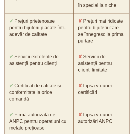
în special la nichel
✔
Prețuri prietenoase
✘
Prețuri mai ridicate
pentru bijuterii placate într-
pentru bijuterii care
adevăr de calitate
se înnegresc la prima
purtare
✔
Servicii excelente de
✘
Servicii de
asistență pentru clienți
asistență pentru
clienți limitate
✔
Certificat de calitate și
✘
Lipsa vreunei
conformitate la orice
certificări
comandă
✔
Firmă autorizată de
✘
Lipsa vreunei
ANPC pentru operațiuni cu
autorizări ANPC
metale prețioase