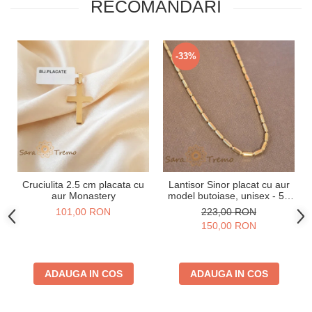
RECOMANDARI
-33%
Cruciulita 2.5 cm placata cu
Lantisor Sinor placat cu aur
aur Monastery
model butoiase, unisex - 50
cm
101,00 RON
223,00 RON
150,00 RON
ADAUGA IN COS
ADAUGA IN COS