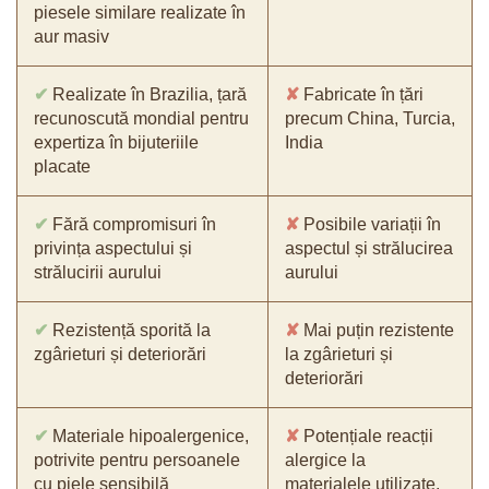
piesele similare realizate în
aur masiv
✔
Realizate în Brazilia, țară
✘
Fabricate în țări
recunoscută mondial pentru
precum China, Turcia,
expertiza în bijuteriile
India
placate
✔
Fără compromisuri în
✘
Posibile variații în
privința aspectului și
aspectul și strălucirea
strălucirii aurului
aurului
✔
Rezistență sporită la
✘
Mai puțin rezistente
zgârieturi și deteriorări
la zgârieturi și
deteriorări
✔
Materiale hipoalergenice,
✘
Potențiale reacții
potrivite pentru persoanele
alergice la
cu piele sensibilă
materialele utilizate,