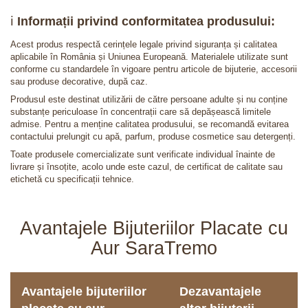
ℹ️
Informații privind conformitatea produsului:
Acest produs respectă cerințele legale privind siguranța și calitatea
aplicabile în România și Uniunea Europeană. Materialele utilizate sunt
conforme cu standardele în vigoare pentru articole de bijuterie, accesorii
sau produse decorative, după caz.
Produsul este destinat utilizării de către persoane adulte și nu conține
substanțe periculoase în concentrații care să depășească limitele
admise. Pentru a menține calitatea produsului, se recomandă evitarea
contactului prelungit cu apă, parfum, produse cosmetice sau detergenți.
Toate produsele comercializate sunt verificate individual înainte de
livrare și însoțite, acolo unde este cazul, de certificat de calitate sau
etichetă cu specificații tehnice.
Avantajele Bijuteriilor Placate cu
Aur SaraTremo
Avantajele bijuteriilor
Dezavantajele