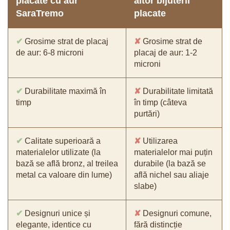
placate cu aur
altor bijuterii
SaraTremo
placate
✔
Grosime strat de placaj
✘
Grosime strat de
de aur: 6-8 microni
placaj de aur: 1-2
microni
✔
Durabilitate maximă în
✘
Durabilitate limitată
timp
în timp (câteva
purtări)
✔
Calitate superioară a
✘
Utilizarea
materialelor utilizate (la
materialelor mai puțin
bază se află bronz, al treilea
durabile (la bază se
metal ca valoare din lume)
află nichel sau aliaje
slabe)
✔
Designuri unice și
✘
Designuri comune,
elegante, identice cu
fără distincție