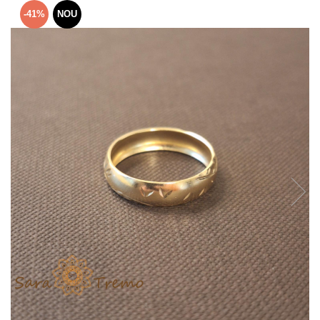
Verighete
-41%
NOU
Bijuterii pentru barbati
Inele
Lanturi
Bratari
Talismane
Verighete
Bijuterii din argint placate cu aur
24K