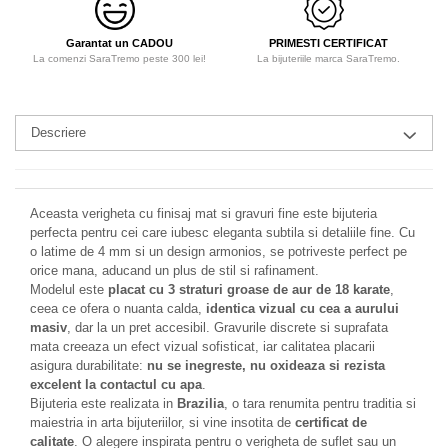
Garantat un CADOU
PRIMESTI CERTIFICAT
La comenzi SaraTremo peste 300 lei!
La bijuteriile marca SaraTremo.
Descriere
Aceasta verigheta cu finisaj mat si gravuri fine este bijuteria
perfecta pentru cei care iubesc eleganta subtila si detaliile fine. Cu
o latime de 4 mm si un design armonios, se potriveste perfect pe
orice mana, aducand un plus de stil si rafinament.
Modelul este
placat cu 3 straturi groase de aur de 18 karate
,
ceea ce ofera o nuanta calda,
identica vizual cu cea a aurului
masiv
, dar la un pret accesibil. Gravurile discrete si suprafata
mata creeaza un efect vizual sofisticat, iar calitatea placarii
asigura durabilitate:
nu se inegreste, nu oxideaza si rezista
excelent la contactul cu apa
.
Bijuteria este realizata in
Brazilia
, o tara renumita pentru traditia si
maiestria in arta bijuteriilor, si vine insotita de
certificat de
calitate
. O alegere inspirata pentru o verigheta de suflet sau un