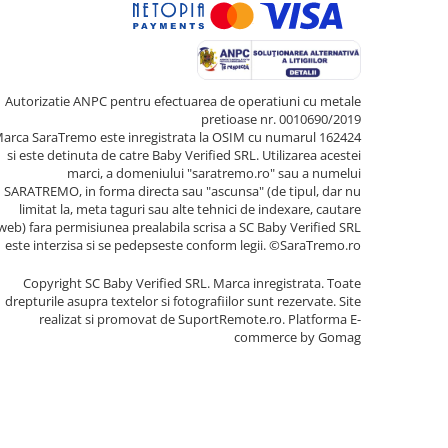
Autorizatie ANPC pentru efectuarea de operatiuni cu metale
pretioase nr. 0010690/2019
arca SaraTremo este inregistrata la OSIM cu numarul 162424
si este detinuta de catre Baby Verified SRL. Utilizarea acestei
marci, a domeniului "saratremo.ro" sau a numelui
SARATREMO, in forma directa sau "ascunsa" (de tipul, dar nu
limitat la, meta taguri sau alte tehnici de indexare, cautare
web) fara permisiunea prealabila scrisa a SC Baby Verified SRL
este interzisa si se pedepseste conform legii. ©SaraTremo.ro
Copyright SC Baby Verified SRL. Marca inregistrata. Toate
drepturile asupra textelor si fotografiilor sunt rezervate. Site
realizat si promovat de SuportRemote.ro.
Platforma E-
commerce by Gomag