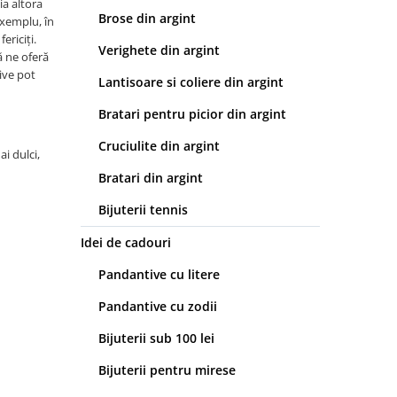
ia altora
Brose din argint
exemplu, în
ericiți.
Verighete din argint
ă ne oferă
ive pot
Lantisoare si coliere din argint
Bratari pentru picior din argint
Cruciulite din argint
i dulci,
Bratari din argint
Bijuterii tennis
Idei de cadouri
Pandantive cu litere
Pandantive cu zodii
Bijuterii sub 100 lei
Bijuterii pentru mirese