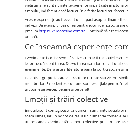
Verighete
vieții umane sunt numite „experiențe împărtășite în istoria ome
Bijuterii pentru barbati
timpului, indiferent dacă locuiau în diferite locuri sau făceau p
Inele
Aceste experiențe au frecvent un impact asupra dinamicii soci
Lanturi
indivizi. De exemplu, pasiunea pentru jocuri de noroc își are or
precum
https://verdecasino.com/ro
. Continuă să citești ace
Bratari
umană.
Talismane
Ce înseamnă experiențe co
Verighete
Bijuterii din argint placate cu aur
Evenimente istorice semnificative, cum ar fi războaiele sau r
24K
le formează identitatea. Dezvoltarea narațiunilor culturale, obi
evenimente. De la arte și literatură până la politici sociale ș
De obicei, grupurile care au trecut prin lupte sau victorii simi
membrii lor. Experiențele comune sunt esențiale pentru înțele
grupurile se percep pe sine și pe ceilalți.
Emoții și trăiri colective
Emoțiile sunt contagioase, iar oamenii sunt ființe sociale pri
toată lumea, iar un hohot de râs la un număr de comedie se ră
atunci când experimentăm emoții colective, prin urmare, ace