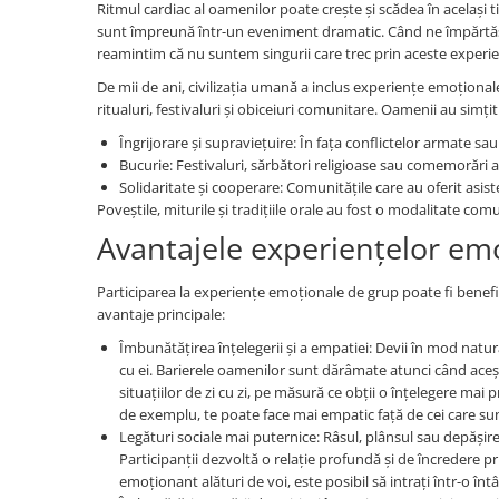
Ritmul cardiac al oamenilor poate crește și scădea în același
sunt împreună într-un eveniment dramatic. Când ne împărtăși
reamintim că nu suntem singurii care trec prin aceste experie
De mii de ani, civilizația umană a inclus experiențe emoționale
ritualuri, festivaluri și obiceiuri comunitare. Oamenii au simț
Îngrijorare și supraviețuire: În fața conflictelor armate sa
Bucurie: Festivaluri, sărbători religioase sau comemorări al
Solidaritate și cooperare: Comunitățile care au oferit asiste
Poveștile, miturile și tradițiile orale au fost o modalitate c
Avantajele experiențelor e
Participarea la experiențe emoționale de grup poate fi benefic
avantaje principale:
Îmbunătățirea înțelegerii și a empatiei: Devii în mod natura
cu ei. Barierele oamenilor sunt dărâmate atunci când aceșt
situațiilor de zi cu zi, pe măsură ce obții o înțelegere mai 
de exemplu, te poate face mai empatic față de cei care sun
Legături sociale mai puternice: Râsul, plânsul sau depășire
Participanții dezvoltă o relație profundă și de încreder
emoționant alături de voi, este posibil să intrați într-o întâl