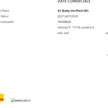
DATE COMERCIALE
 Plata
SC Baby Verified SRL
e Retur
J22/1247/2018
Produselor
39348826
Vancea P. 17/18 camera 6
Iasi, Iasi
M
L Express