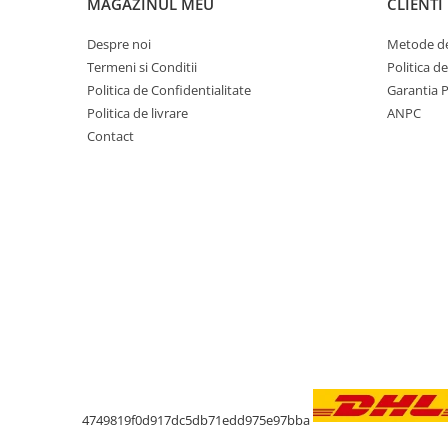
MAGAZINUL MEU
CLIENTI
Despre noi
Metode de
Termeni si Conditii
Politica d
Politica de Confidentialitate
Garantia 
Politica de livrare
ANPC
Contact
4749819f0d917dc5db71edd975e97bba
Livrare oriunde in Europa in 2 zile prin DH