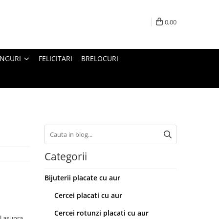
0,00
INGURI
FELICITARI
BRELOCURI
Categorii
Bijuterii placate cu aur
Cercei placati cu aur
Cercei rotunzi placati cu aur
al asupra