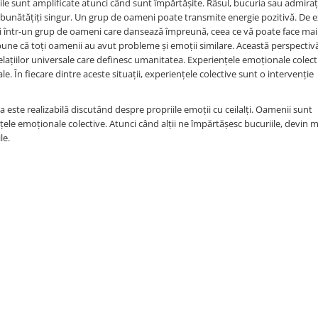
țiile sunt amplificate atunci când sunt împărtășite. Râsul, bucuria sau admiraț
mbunătățiți singur. Un grup de oameni poate transmite energie pozitivă. De 
ți într-un grup de oameni care dansează împreună, ceea ce vă poate face mai f
ne că toți oamenii au avut probleme și emoții similare. Această perspectiv
elațiilor universale care definesc umanitatea. Experiențele emoționale colect
. În fiecare dintre aceste situații, experiențele colective sunt o intervenție
este realizabilă discutând despre propriile emoții cu ceilalți. Oamenii sunt
e emoționale colective. Atunci când alții ne împărtășesc bucuriile, devin ma
le.