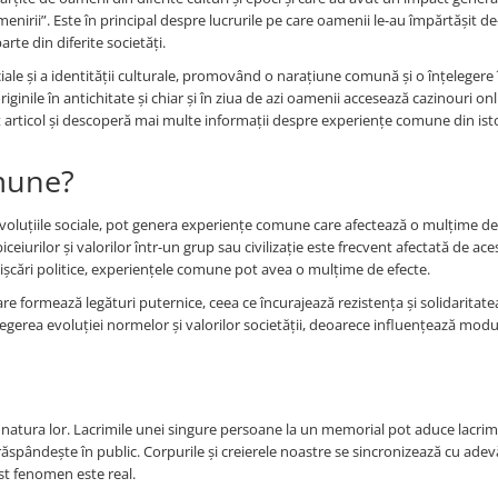
nirii”. Este în principal despre lucrurile pe care oamenii le-au împărtășit de
arte din diferite societăți.
ale și a identității culturale, promovând o narațiune comună și o înțelegere 
iginile în antichitate și chiar și în ziua de azi oamenii accesează cazinouri on
st articol și descoperă mai multe informații despre experiențe comune din ist
mune?
evoluțiile sociale, pot genera experiențe comune care afectează o mulțime d
ceiurilor și valorilor într-un grup sau civilizație este frecvent afectată de ace
i mișcări politice, experiențele comune pot avea o mulțime de efecte.
lare formează legături puternice, ceea ce încurajează rezistența și solidaritate
gerea evoluției normelor și valorilor societății, deoarece influențează modul
n natura lor. Lacrimile unei singure persoane la un memorial pot aduce lacrim
spândește în public. Corpurile și creierele noastre se sincronizează cu adev
st fenomen este real.