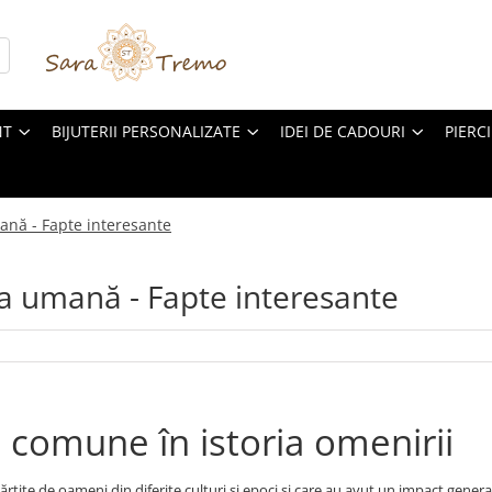
NT
BIJUTERII PERSONALIZATE
IDEI DE CADOURI
PIERC
ană - Fapte interesante
ia umană - Fapte interesante
 comune în istoria omenirii
rțite de oameni din diferite culturi și epoci și care au avut un impact gener