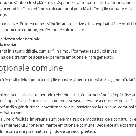
 timp, iar zâmbetele și plânsul se răspândesc aproape instinctiv atunci când 
m emoțiile, în esență ne vindecăm unul pe celălalt. Emoțiile comune ne aju
nțe.
 colective. Puterea uimirii și încântării colective a fost exploatată de mult ti
it sentimente comune, indiferent de culturile lor:
u a dezastrelor naturale
e istoriei
nță în situații dificile, cum ar fi în timpul foametei sau după invazii
omună de a transmite aceste experiențe emoționale între generații.
moționale comune
ă în multe feluri pentru relațiile noastre și pentru bunăstarea generală. Iat
l mai sensibil la sentimentele celor din jurul tău atunci când îți împărtășești
ia împărtășesc fericirea sau suferința. Această creștere a empatiei poate fi a
profundă a gândurilor și emoțiilor celorlalți. Participarea la un ritual comunal 
t îndurerați;
a unei dificultăți împreună sunt cele mai rapide modalități de a construi prie
e prin intermediul unor evenimente emoționale comune. Deoarece ați experim
nire ca străini și să ieșiți simțindu-vă ca vechi prieteni;