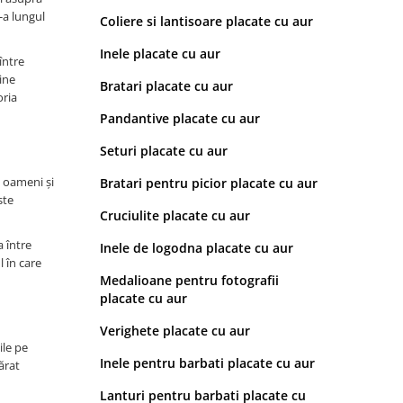
-a lungul
Coliere si lantisoare placate cu aur
Inele placate cu aur
între
line
Bratari placate cu aur
oria
Pandantive placate cu aur
Seturi placate cu aur
e oameni și
Bratari pentru picior placate cu aur
ste
Cruciulite placate cu aur
a între
Inele de logodna placate cu aur
 în care
Medalioane pentru fotografii
placate cu aur
Verighete placate cu aur
ile pe
Inele pentru barbati placate cu aur
ărat
Lanturi pentru barbati placate cu