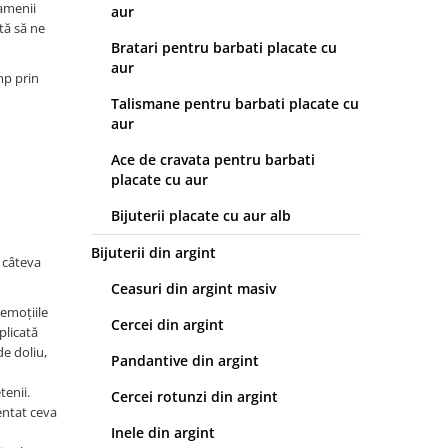
oamenii
aur
tă să ne
Bratari pentru barbati placate cu
aur
mp prin
Talismane pentru barbati placate cu
aur
Ace de cravata pentru barbati
placate cu aur
Bijuterii placate cu aur alb
Bijuterii din argint
ă câteva
Ceasuri din argint masiv
 emoțiile
Cercei din argint
plicată
de doliu,
Pandantive din argint
tenii.
Cercei rotunzi din argint
entat ceva
Inele din argint