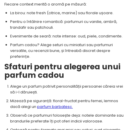
Fiecare context merită o aromă pe măsură:
La birou: note fresh (citrice, marine) sau florale ușoare.
Pentru o întâlnire romantică: parfumuri cu vanilie, ambră,
trandafir sau patchouli.
Evenimente de seară: note intense: oud, piele, condimente.
Parfum cadou? Alege seturi cu miniaturi sau parfumuri
versatile, cu recenzii bune, și întreabă discret despre
preferințe.
Sfaturi pentru alegerea unui
parfum cadou
Alege un parfum potrivit personalității persoanei căreia vrei
să i-l dăruiești.
Mizează pe siguranță: floral-fructat pentru femei, lemnos
dacă alegi un
parfum barbatesc.
Observă ce parfumuri folosește deja: notele dominante sau
brandurile preferate îți pot oferi indicii valoroase.
Optează pentru formate mai mici sau seturi: sunt elegante,