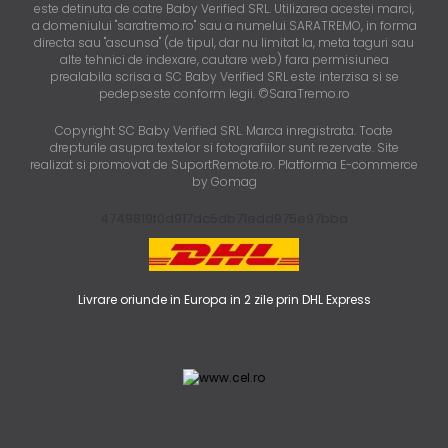
este detinuta de catre Baby Verified SRL. Utilizarea acestei marci,
a domeniului "saratremo.ro" sau a numelui SARATREMO, in forma
directa sau "ascunsa" (de tipul, dar nu limitat la, meta taguri sau
alte tehnici de indexare, cautare web) fara permisiunea
prealabila scrisa a SC Baby Verified SRL este interzisa si se
pedepseste conform legii. ©SaraTremo.ro
Copyright SC Baby Verified SRL. Marca inregistrata. Toate
drepturile asupra textelor si fotografiilor sunt rezervate. Site
realizat si promovat de SuportRemote.ro.
Platforma E-commerce
by Gomag
4749819f0d917dc5db71edd975e97bba
Livrare oriunde in Europa in 2 zile prin DHL Express