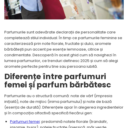
Inele
Lanturi
Bratari
Talismane
Parfumurile sunt adevărate declarații de personalitate care
Verighete
completează stilul individual. În timp ce parfumurile feminine se
Bijuterii din argint placate cu aur
caracterizează prin note florale, fructate și dulci, aromele
24K
bărbătești pun accent pe esențe lemnoase, citrice și
condimentate. Descoperă în acest ghid cum să navighezi în
lumea parfumurilor, ce trenduri definesc 2025 și cum să alegi
aromele perfecte pentru tine sau persoana iubită.
Diferențe între parfumuri
femei și parfum bărbătesc
Parfumurile au o structură comună: note de vârf (impresia
inițială), note de mijloc (inima parfumului) și note de bază
(esența de durată). Diferențele apar în alegerea ingredientelor
și în compoziția olfactivă specifică fiecărui gen:
Parfumuri femei
: predomină notele florale (trandafir,
iasomie, bujor), notele fructate (piersică, măr verde,