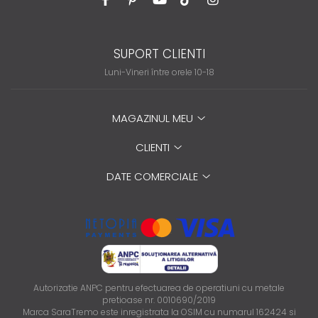
SUPORT CLIENTI
Luni-Vineri între orele 10-18
MAGAZINUL MEU
CLIENTI
DATE COMERCIALE
Autorizatie ANPC pentru efectuarea de operatiuni cu metale
pretioase nr. 0010690/2019
Marca SaraTremo este inregistrata la OSIM cu numarul 162424 si