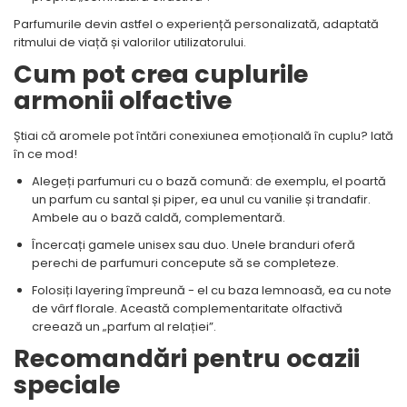
Parfumurile devin astfel o experiență personalizată, adaptată
ritmului de viață și valorilor utilizatorului.
Cum pot crea cuplurile
armonii olfactive
Știai că aromele pot întări conexiunea emoțională în cuplu? Iată
în ce mod!
Alegeți parfumuri cu o bază comună: de exemplu, el poartă
un parfum cu santal și piper, ea unul cu vanilie și trandafir.
Ambele au o bază caldă, complementară.
Încercați gamele unisex sau duo. Unele branduri oferă
perechi de parfumuri concepute să se completeze.
Folosiți layering împreună - el cu baza lemnoasă, ea cu note
de vârf florale. Această complementaritate olfactivă
creează un „parfum al relației”.
Recomandări pentru ocazii
speciale