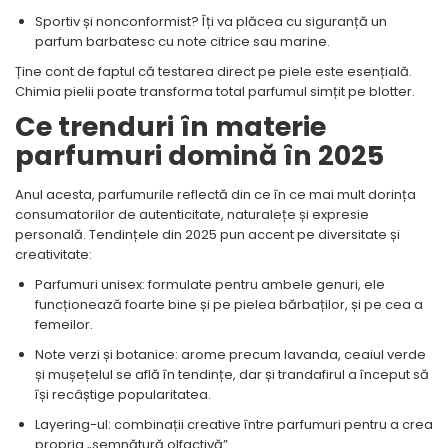
Sportiv și nonconformist? Îți va plăcea cu siguranță un
parfum barbatesc cu note citrice sau marine.
Ține cont de faptul că testarea direct pe piele este esențială.
Chimia pielii poate transforma total parfumul simțit pe blotter.
Ce trenduri în materie
parfumuri domină în 2025
Anul acesta, parfumurile reflectă din ce în ce mai mult dorința
consumatorilor de autenticitate, naturalețe și expresie
personală. Tendințele din 2025 pun accent pe diversitate și
creativitate:
Parfumuri unisex: formulate pentru ambele genuri, ele
funcționează foarte bine și pe pielea bărbaților, și pe cea a
femeilor.
Note verzi și botanice: arome precum lavanda, ceaiul verde
și mușețelul se află în tendințe, dar și trandafirul a început să
își recâștige popularitatea.
Layering-ul: combinații creative între parfumuri pentru a crea
propria „semnătură olfactivă”.