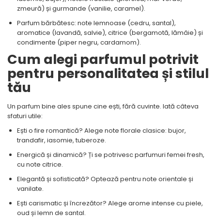
zmeură) și gurmande (vanilie, caramel).
Parfum bărbătesc: note lemnoase (cedru, santal),
aromatice (lavandă, salvie), citrice (bergamotă, lămâie) și
condimente (piper negru, cardamom).
Cum alegi parfumul potrivit
pentru personalitatea și stilul
tău
Un parfum bine ales spune cine ești, fără cuvinte. Iată câteva
sfaturi utile:
Ești o fire romantică? Alege note florale clasice: bujor,
trandafir, iasomie, tuberoze.
Energică și dinamică? Ți se potrivesc parfumuri femei fresh,
cu note citrice.
Elegantă și sofisticată? Optează pentru note orientale și
vanilate.
Ești carismatic și încrezător? Alege arome intense cu piele,
oud și lemn de santal.