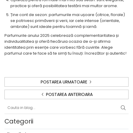
practice și oferă posibilitatea testării mai multor arome.
Ține cont de sezon: parfumurile mai ușoare (citrice, florale)
se potrivesc primăverii și verii, iar cele intense (orientale,
ambrate) sunt ideale pentru toamnă și iarnă.
Parfumurile anului 2025 celebrează complementaritatea și
individualitatea și oferă fiecăruia ocazia de a-și afirma
identitatea prin esențe care vorbesc fără cuvinte. Alege
parfumul care te face să te simți tu însuți: încrezător și autentic!
POSTAREA URMATOARE
POSTAREA ANTERIOARA
Categorii