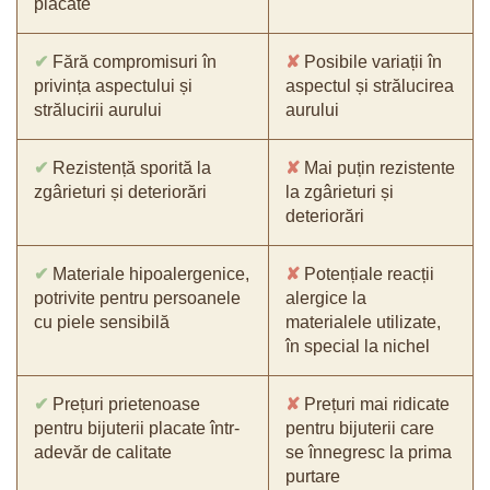
placate
✔
Fără compromisuri în
✘
Posibile variații în
privința aspectului și
aspectul și strălucirea
strălucirii aurului
aurului
✔
Rezistență sporită la
✘
Mai puțin rezistente
zgârieturi și deteriorări
la zgârieturi și
deteriorări
✔
Materiale hipoalergenice,
✘
Potențiale reacții
potrivite pentru persoanele
alergice la
cu piele sensibilă
materialele utilizate,
în special la nichel
✔
Prețuri prietenoase
✘
Prețuri mai ridicate
pentru bijuterii placate într-
pentru bijuterii care
adevăr de calitate
se înnegresc la prima
purtare