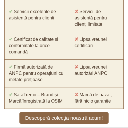
✔
Servicii excelente de
✘
Servicii de
asistență pentru clienți
asistență pentru
clienți limitate
✔
Certificat de calitate și
✘
Lipsa vreunei
conformitate la orice
certificări
comandă
✔
Firmă autorizată de
✘
Lipsa vreunei
ANPC pentru operațiuni cu
autorizări ANPC
metale prețioase
✔
SaraTremo – Brand și
✘
Marcă de bazar,
Marcă înregistrată la OSIM
fără nicio garanție
Descoperă colecția noastră acum!