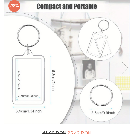
Verighete
-38%
Bijuterii pentru barbati
Inele
Lanturi
Bratari
Talismane
Verighete
Bijuterii din argint placate cu aur
24K
41,00 RON
25,42 RON