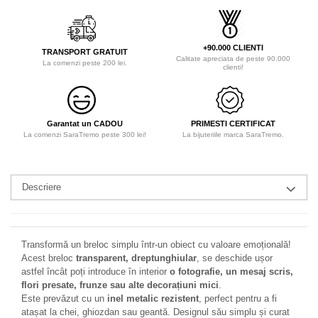
+90.000 CLIENTI
TRANSPORT GRATUIT
Calitate apreciata de peste 90.000
La comenzi peste 200 lei.
clienti!
Garantat un CADOU
PRIMESTI CERTIFICAT
La comenzi SaraTremo peste 300 lei!
La bijuteriile marca SaraTremo.
Descriere
Transformă un breloc simplu într-un obiect cu valoare emoțională!
Acest breloc
transparent, dreptunghiular
, se deschide ușor
astfel încât poți introduce în interior
o fotografie, un mesaj scris,
flori presate, frunze sau alte decorațiuni mici
.
Este prevăzut cu un
inel metalic rezistent
, perfect pentru a fi
atașat la chei, ghiozdan sau geantă. Designul său simplu și curat