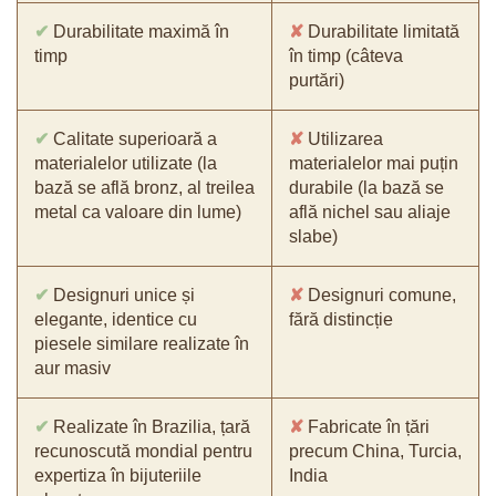
✔
Durabilitate maximă în
✘
Durabilitate limitată
timp
în timp (câteva
purtări)
✔
Calitate superioară a
✘
Utilizarea
materialelor utilizate (la
materialelor mai puțin
bază se află bronz, al treilea
durabile (la bază se
metal ca valoare din lume)
află nichel sau aliaje
slabe)
✔
Designuri unice și
✘
Designuri comune,
elegante, identice cu
fără distincție
piesele similare realizate în
aur masiv
✔
Realizate în Brazilia, țară
✘
Fabricate în țări
recunoscută mondial pentru
precum China, Turcia,
expertiza în bijuteriile
India