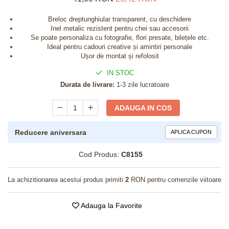
Breloc dreptunghiular transparent, cu deschidere
Inel metalic rezistent pentru chei sau accesorii
Se poate personaliza cu fotografie, flori presate, bilețele etc.
Ideal pentru cadouri creative și amintiri personale
Ușor de montat și refolosit
IN STOC
Durata de livrare:
1-3 zile lucratoare
ADAUGA IN COS
Reducere aniversara
APLICA CUPON
Cod Produs:
C8155
La achizitionarea acestui produs primiti
2
RON pentru comenzile viitoare
Adauga la Favorite