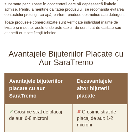
substanțe periculoase în concentrații care să depășească limitele
admise. Pentru a menține calitatea produsului, se recomandă evitarea
contactului prelungit cu apă, parfum, produse cosmetice sau detergenți.
Toate produsele comercializate sunt verificate individual înainte de
livrare și însoțite, acolo unde este cazul, de certificat de calitate sau
etichetă cu specificații tehnice.
Avantajele Bijuteriilor Placate cu
Aur SaraTremo
Avantajele bijuteriilor
Dezavantajele
placate cu aur
altor bijuterii
SaraTremo
placate
✔
Grosime strat de placaj
✘
Grosime strat de
de aur: 6-8 microni
placaj de aur: 1-2
microni