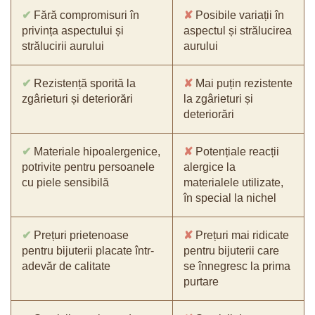
✔
Fără compromisuri în
✘
Posibile variații în
privința aspectului și
aspectul și strălucirea
strălucirii aurului
aurului
✔
Rezistență sporită la
✘
Mai puțin rezistente
zgârieturi și deteriorări
la zgârieturi și
deteriorări
✔
Materiale hipoalergenice,
✘
Potențiale reacții
potrivite pentru persoanele
alergice la
cu piele sensibilă
materialele utilizate,
în special la nichel
✔
Prețuri prietenoase
✘
Prețuri mai ridicate
pentru bijuterii placate într-
pentru bijuterii care
adevăr de calitate
se înnegresc la prima
purtare