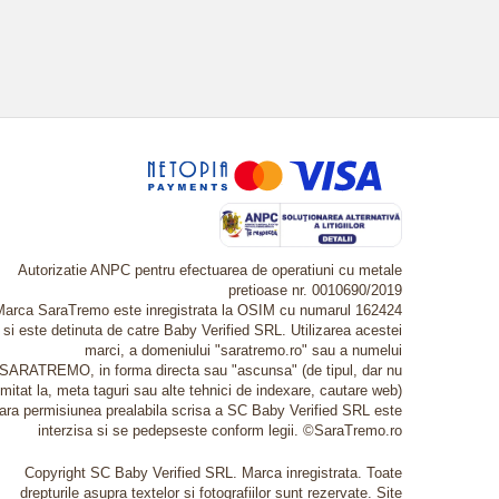
Autorizatie ANPC pentru efectuarea de operatiuni cu metale
pretioase nr. 0010690/2019
Marca SaraTremo este inregistrata la OSIM cu numarul 162424
si este detinuta de catre Baby Verified SRL. Utilizarea acestei
marci, a domeniului "saratremo.ro" sau a numelui
SARATREMO, in forma directa sau "ascunsa" (de tipul, dar nu
imitat la, meta taguri sau alte tehnici de indexare, cautare web)
fara permisiunea prealabila scrisa a SC Baby Verified SRL este
interzisa si se pedepseste conform legii. ©SaraTremo.ro
Copyright SC Baby Verified SRL. Marca inregistrata. Toate
drepturile asupra textelor si fotografiilor sunt rezervate. Site