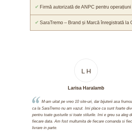
✔
Firmă autorizată de ANPC pentru operațiuni 
✔
SaraTremo – Brand și Marcă înregistrată la
L H
Larisa Haralamb
luat pe ultima
M-am uitat pe vreo 10 site-uri, dar bijuterii asa frum
pe o zi pe alta,
ca la SaraTremo nu am vazut. Imi place ca sunt foarte div
pentru toate gusturile si toate stilurile. Imi e greu sa aleg d
fiecare data. Am fost multumita de fiecare comanda si fie
livrare in parte.