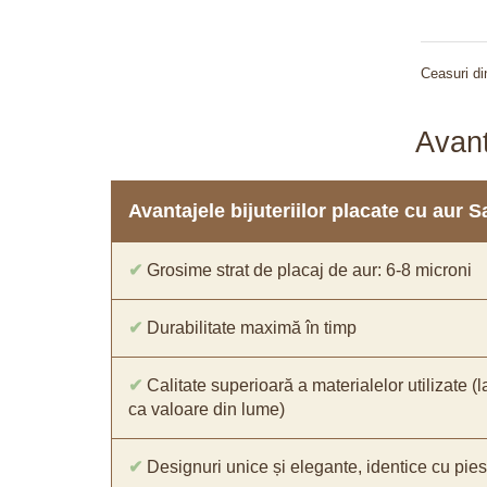
Ceasuri di
Avant
Avantajele bijuteriilor placate cu aur 
✔
Grosime strat de placaj de aur: 6-8 microni
✔
Durabilitate maximă în timp
✔
Calitate superioară a materialelor utilizate (l
ca valoare din lume)
✔
Designuri unice și elegante, identice cu pies