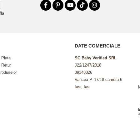
fla
DATE COMERCIALE
 Plata
SC Baby Verified SRL
e Retur
J22/1247/2018
roduselor
39348826
Vancea P. 17/18 camera 6
Iasi, Iasi
l