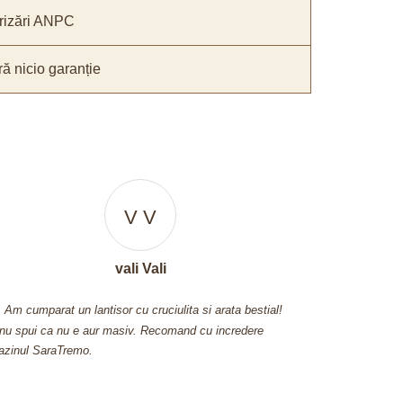
rizări ANPC
ă nicio garanție
V V
vali Vali
Am cumparat un lantisor cu cruciulita si arata bestial!
Am comandat
 nu spui ca nu e aur masiv. Recomand cu incredere
intotdeauna am f
zinul SaraTremo.
cu fata de la te
cadourile trimise 