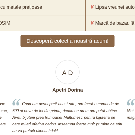
cu metale prețioase
✘
Lipsa vreunei auto
 OSIM
✘
Marcă de bazar, făr
Descoperă colecția noastră acum!
A D
Apetri Dorina
oase
Cand am descoperit acest site, am facut o comanda de
erse,
600 si ceva de lei din prima, deoarece nu m-am putut abtine.
Nici
e
Aveti bijuterii prea frumoase! Multumesc pentru bijuteria pe
maga
care
care mi-ati oferit-o cadou, inseamna foarte mult pt mine ca stiti
sa va pretuiti clientii fideli!