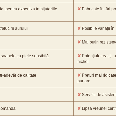
l pentru expertiza în bijuteriile
✘
Fabricate în țări p
ălucirii aurului
✘
Posibile variații în
✘
Mai puțin rezistente
rsoanele cu piele sensibilă
✘
Potențiale reacții a
nichel
tr-adevăr de calitate
✘
Prețuri mai ridicate
purtare
✘
Servicii de asistenț
e comandă
✘
Lipsa vreunei certif