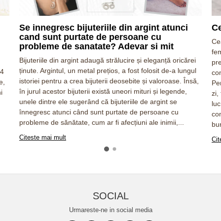
Se innegresc bijuteriile din argint atunci
Ce
cand sunt purtate de persoane cu
Ce
probleme de sanatate? Adevar si mit
fem
Bijuteriile din argint adaugă strălucire și eleganță oricărei
pr
ținute. Argintul, un metal prețios, a fost folosit de-a lungul
 4
co
istoriei pentru a crea bijuterii deosebite și valoroase. Însă,
e,
Pe
în jurul acestor bijuterii există uneori mituri și legende,
i
zi,
unele dintre ele sugerând că bijuteriile de argint se
luc
înnegresc atunci când sunt purtate de persoane cu
com
probleme de sănătate, cum ar fi afecțiuni ale inimii,...
bu
Citeste mai mult
Cit
SOCIAL
Urmareste-ne in social media