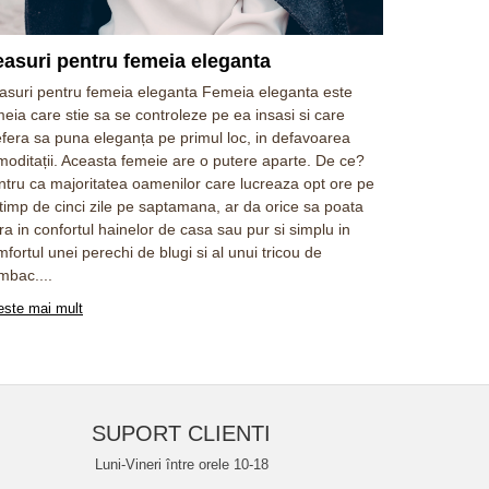
asuri pentru femeia eleganta
Ceasul – 
asuri pentru femeia eleganta Femeia eleganta este
Eleganta est
eia care stie sa se controleze pe ea insasi si care
diferit. Exis
efera sa puna eleganța pe primul loc, in defavoarea
lumea, regul
moditații. Aceasta femeie are o putere aparte. De ce?
eleganta. Ca
ntru ca majoritatea oamenilor care lucreaza opt ore pe
in primul ran
 timp de cinci zile pe saptamana, ar da orice sa poata
porti si mani
ra in confortul hainelor de casa sau pur si simplu in
inseamna cal
fortul unei perechi de blugi si al unui tricou de
femeie nu tr
mbac....
Citeste mai 
este mai mult
SUPORT CLIENTI
Luni-Vineri între orele 10-18