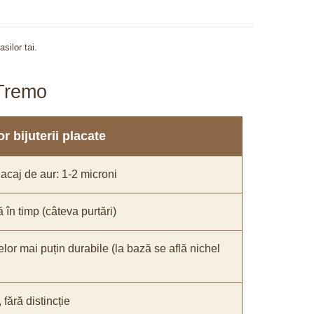
asilor tai.
aTremo
r bijuterii placate
acaj de aur: 1-2 microni
ă în timp (câteva purtări)
elor mai puțin durabile (la bază se află nichel
ără distincție