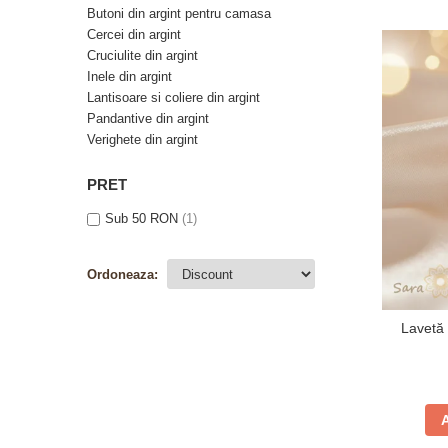
Verighete
Butoni din argint pentru camasa
Bijuterii pentru barbati
Cercei din argint
Cruciulite din argint
Inele
Inele din argint
Lanturi
Lantisoare si coliere din argint
Bratari
Pandantive din argint
Talismane
Verighete din argint
Verighete
PRET
Bijuterii din argint placate cu aur
24K
Sub 50 RON
(1)
Ordoneaza:
Lavetă 