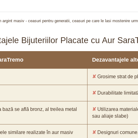
n argint masiv - ceasuri pentru generatii, ceasuri pe care le lasi mostenire urm
ajele Bijuteriilor Placate cu Aur Sar
SaraTremo
Dezavantajele alto
✘
Grosime strat de pl
✘
Durabilitate limitat
a bază se află bronz, al treilea metal
✘
Utilizarea material
sau aliaje slabe)
ele similare realizate în aur masiv
✘
Designuri comune, f