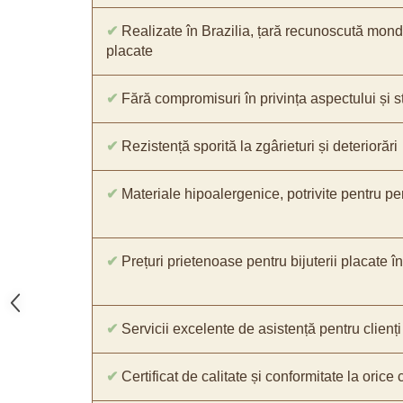
✔
Realizate în Brazilia, țară recunoscută mondia
placate
✔
Fără compromisuri în privința aspectului și str
✔
Rezistență sporită la zgârieturi și deteriorări
✔
Materiale hipoalergenice, potrivite pentru pe
✔
Prețuri prietenoase pentru bijuterii placate în
✔
Servicii excelente de asistență pentru clienți
✔
Certificat de calitate și conformitate la oric