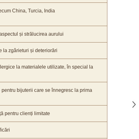
recum China, Turcia, India
 aspectul și strălucirea aurului
 la zgârieturi și deteriorări
lergice la materialele utilizate, în special la
 pentru bijuterii care se înnegresc la prima
ă pentru clienți limitate
icări