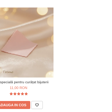
specială pentru curățat bijuterii
11,00 RON
ADAUGA IN COS