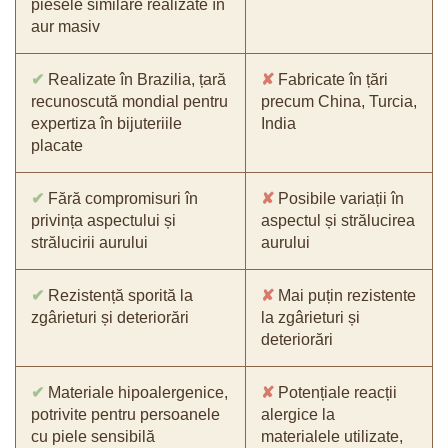
piesele similare realizate în
aur masiv
✔
Realizate în Brazilia, țară
✘
Fabricate în țări
recunoscută mondial pentru
precum China, Turcia,
expertiza în bijuteriile
India
placate
✔
Fără compromisuri în
✘
Posibile variații în
privința aspectului și
aspectul și strălucirea
strălucirii aurului
aurului
✔
Rezistență sporită la
✘
Mai puțin rezistente
zgârieturi și deteriorări
la zgârieturi și
deteriorări
✔
Materiale hipoalergenice,
✘
Potențiale reacții
potrivite pentru persoanele
alergice la
cu piele sensibilă
materialele utilizate,