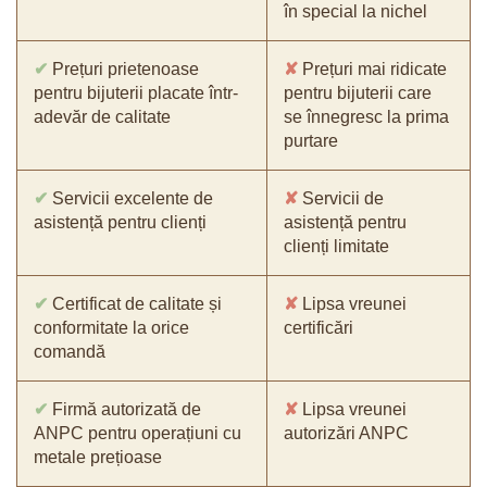
în special la nichel
✔
Prețuri prietenoase
✘
Prețuri mai ridicate
pentru bijuterii placate într-
pentru bijuterii care
adevăr de calitate
se înnegresc la prima
purtare
✔
Servicii excelente de
✘
Servicii de
asistență pentru clienți
asistență pentru
clienți limitate
✔
Certificat de calitate și
✘
Lipsa vreunei
conformitate la orice
certificări
comandă
✔
Firmă autorizată de
✘
Lipsa vreunei
ANPC pentru operațiuni cu
autorizări ANPC
metale prețioase