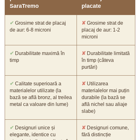
SaraTremo
placate
✔
Grosime strat de placaj
✘
Grosime strat de
de aur: 6-8 microni
placaj de aur: 1-2
microni
✔
Durabilitate maximă în
✘
Durabilitate limitată
timp
în timp (câteva
purtări)
✔
Calitate superioară a
✘
Utilizarea
materialelor utilizate (la
materialelor mai puțin
bază se află bronz, al treilea
durabile (la bază se
metal ca valoare din lume)
află nichel sau aliaje
slabe)
✔
Designuri unice și
✘
Designuri comune,
elegante, identice cu
fără distincție