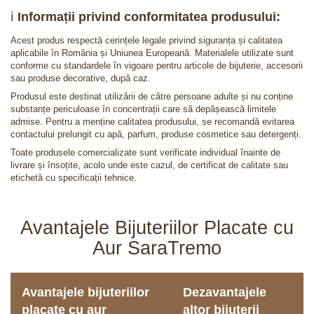
ℹ️
Informații privind conformitatea produsului:
Acest produs respectă cerințele legale privind siguranța și calitatea
aplicabile în România și Uniunea Europeană. Materialele utilizate sunt
conforme cu standardele în vigoare pentru articole de bijuterie, accesorii
sau produse decorative, după caz.
Produsul este destinat utilizării de către persoane adulte și nu conține
substanțe periculoase în concentrații care să depășească limitele
admise. Pentru a menține calitatea produsului, se recomandă evitarea
contactului prelungit cu apă, parfum, produse cosmetice sau detergenți.
Toate produsele comercializate sunt verificate individual înainte de
livrare și însoțite, acolo unde este cazul, de certificat de calitate sau
etichetă cu specificații tehnice.
Avantajele Bijuteriilor Placate cu
Aur SaraTremo
Avantajele bijuteriilor
Dezavantajele
placate cu aur
altor bijuterii