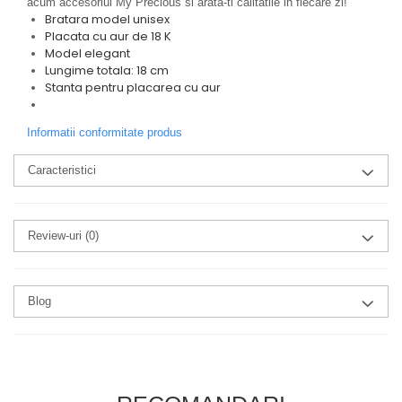
acum accesoriul My Precious si arata-ti calitatile in fiecare zi!
Bratara model unisex
Placata cu aur de 18 K
Model elegant
L
ungime totala: 18 cm
Stanta pentru placarea cu aur
Informatii conformitate produs
Caracteristici
Review-uri
(0)
Blog