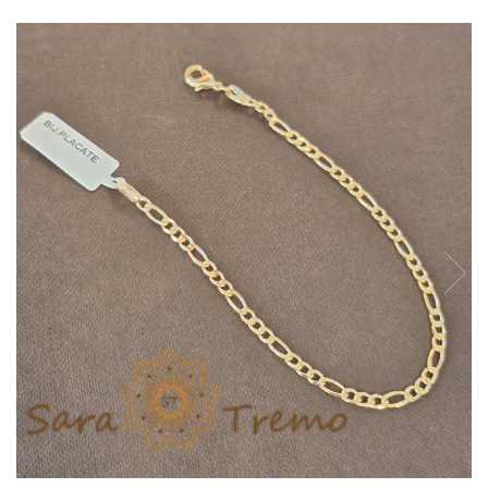
Verighete
Bijuterii pentru barbati
Inele
Lanturi
Bratari
Talismane
Verighete
Bijuterii din argint placate cu aur
24K