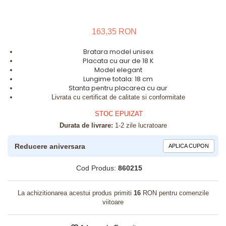
163,35 RON
Bratara model unisex
Placata cu aur de 18 K
Model elegant
L
ungime totala: 18 cm
Stanta pentru placarea cu aur
Livrata cu certificat de calitate si conformitate
STOC EPUIZAT
Durata de livrare:
1-2 zile lucratoare
Reducere aniversara
APLICA CUPON
Cod Produs:
860215
La achizitionarea acestui produs primiti
16
RON pentru comenzile
viitoare