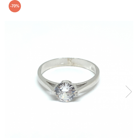
Verighete
-70%
Bijuterii pentru barbati
Inele
Lanturi
Bratari
Talismane
Verighete
Bijuterii din argint placate cu aur
24K