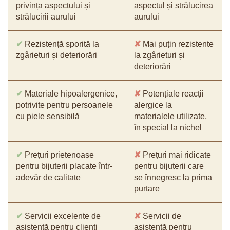
privința aspectului și
aspectul și strălucirea
strălucirii aurului
aurului
✔
Rezistență sporită la
✘
Mai puțin rezistente
zgârieturi și deteriorări
la zgârieturi și
deteriorări
✔
Materiale hipoalergenice,
✘
Potențiale reacții
potrivite pentru persoanele
alergice la
cu piele sensibilă
materialele utilizate,
în special la nichel
✔
Prețuri prietenoase
✘
Prețuri mai ridicate
pentru bijuterii placate într-
pentru bijuterii care
adevăr de calitate
se înnegresc la prima
purtare
✔
Servicii excelente de
✘
Servicii de
asistență pentru clienți
asistență pentru