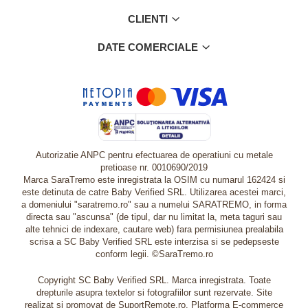
CLIENTI
DATE COMERCIALE
Autorizatie ANPC pentru efectuarea de operatiuni cu metale
pretioase nr. 0010690/2019
Marca SaraTremo este inregistrata la OSIM cu numarul 162424 si
este detinuta de catre Baby Verified SRL. Utilizarea acestei marci,
a domeniului "saratremo.ro" sau a numelui SARATREMO, in forma
directa sau "ascunsa" (de tipul, dar nu limitat la, meta taguri sau
alte tehnici de indexare, cautare web) fara permisiunea prealabila
scrisa a SC Baby Verified SRL este interzisa si se pedepseste
conform legii. ©SaraTremo.ro
Copyright SC Baby Verified SRL. Marca inregistrata. Toate
drepturile asupra textelor si fotografiilor sunt rezervate. Site
realizat si promovat de SuportRemote.ro.
Platforma E-commerce