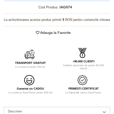
Cod Produs:
IAG074
La achizitionarea acestui produs primiti
9
RON pentru comenzile viitoare
Adauga la Favorite
+90.000 CLIENTI
TRANSPORT GRATUIT
Calitate apreciata de peste 90.000
La comenzi peste 200 lei.
clienti!
Garantat un CADOU
PRIMESTI CERTIFICAT
La comenzi SaraTremo peste 300 lei!
La bijuteriile marca SaraTremo.
Descriere