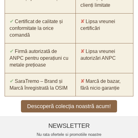
clienți limitate
✔
Certificat de calitate și
✘
Lipsa vreunei
conformitate la orice
certificări
comandă
✔
Firmă autorizată de
✘
Lipsa vreunei
ANPC pentru operațiuni cu
autorizări ANPC
metale prețioase
✔
SaraTremo – Brand și
✘
Marcă de bazar,
Marcă înregistrată la OSIM
fără nicio garanție
Descoperă colecția noastră acum!
NEWSLETTER
Nu rata ofertele si promotiile noastre