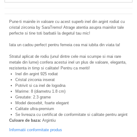
Pune-ti mainile in valoare cu acest superb inel din argint rodiat cu
cristal zirconia by SaraTremo! Atrage atentia asupra mainilor tale
perfecte si tine toti barbatii la degetul tau mic!
Iata un cadou perfect pentru femeia cea mai iubita din viata ta!
Stratul aplicat de rodiu (unul dintre cele mai scumpe si mai rare
metale din lume) confera acestui inel un plus de valoare, eleganta,
rezistenta in timp si calitate! Pentru ca meriti!
Inel din argint 925 rodiat
Cristal zirconia inserat
Potrivit si ca inel de logodna
Marime: 8 (diametru 1.8 cm)
Greutate: 2.3 grame
Model deosebit, foarte elegant
Calitate ultra-premium
Se livreaza cu certificat de conformitate si calitate pentru argint
Culoare de baza:
Argintiu
Informatii conformitate produs