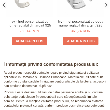
Ivy - Inel personalizat cu
Ivy - Inel pesonalizat cu doua
nume reglabil din argint 925
nume reglabil din argint 925
289,14 RON
361,74 RON
ADAUGA IN COS
ADAUGA IN COS
ℹ️
Informații privind conformitatea produsului:
Acest produs respectă cerințele legale privind siguranța și calitatea
aplicabile în România și Uniunea Europeană. Materialele utilizate sunt
conforme cu standardele în vigoare pentru articole de bijuterie, accesorii
sau produse decorative, după caz.
Produsul este destinat utilizării de către persoane adulte și nu conține
substanțe periculoase în concentrații care să depășească limitele
admise. Pentru a menține calitatea produsului, se recomandă evitarea
contactului prelungit cu apă, parfum, produse cosmetice sau detergenți.