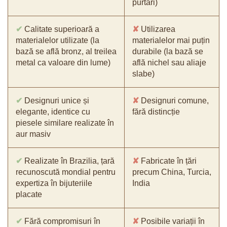
purtări)
✔
Calitate superioară a
✘
Utilizarea
materialelor utilizate (la
materialelor mai puțin
bază se află bronz, al treilea
durabile (la bază se
metal ca valoare din lume)
află nichel sau aliaje
slabe)
✔
Designuri unice și
✘
Designuri comune,
elegante, identice cu
fără distincție
piesele similare realizate în
aur masiv
✔
Realizate în Brazilia, țară
✘
Fabricate în țări
recunoscută mondial pentru
precum China, Turcia,
expertiza în bijuteriile
India
placate
✔
Fără compromisuri în
✘
Posibile variații în