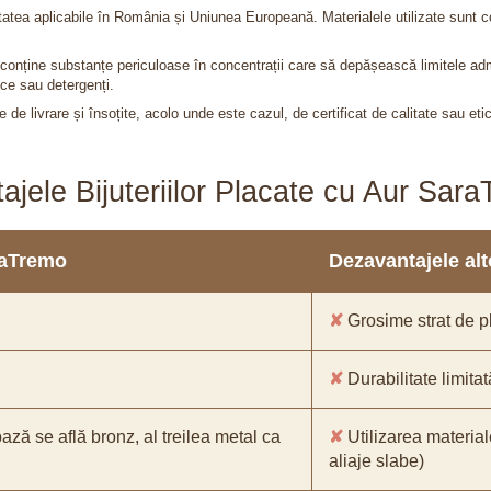
itatea aplicabile în România și Uniunea Europeană. Materialele utilizate sunt c
nu conține substanțe periculoase în concentrații care să depășească limitele 
ce sau detergenți.
 de livrare și însoțite, acolo unde este cazul, de certificat de calitate sau eti
ajele Bijuteriilor Placate cu Aur Sar
araTremo
Dezavantajele alto
✘
Grosime strat de pl
✘
Durabilitate limitat
bază se află bronz, al treilea metal ca
✘
Utilizarea material
aliaje slabe)