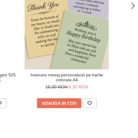
-38%
rgint 925
Inserare mesaj personalizat pe hartie
V
K
colorata A4
50
15,00 RON
9,30 RON
ADAUGA IN COS
AD