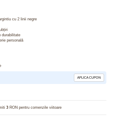
rgintiu cu 2 linii negre
bțiri
 durabilitate
terie personală
e
APLICA CUPON
miti
3
RON pentru comenzile viitoare