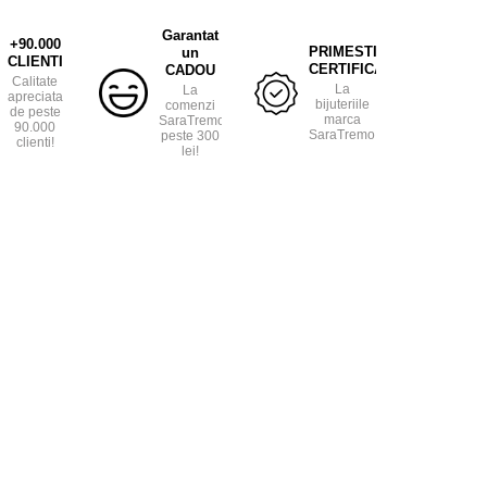
Garantat
+90.000
PRIMESTI
un
CLIENTI
CERTIFICAT
CADOU
Calitate
La
La
apreciata
bijuteriile
comenzi
de peste
marca
SaraTremo
90.000
SaraTremo.
peste 300
clienti!
lei!