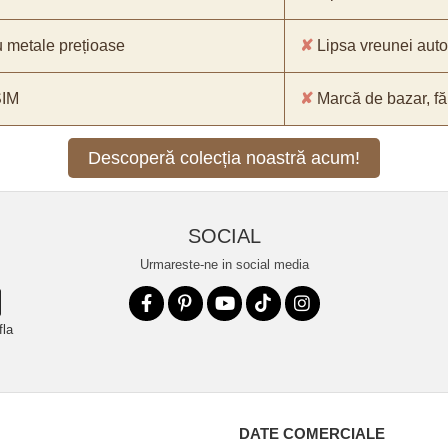
 metale prețioase
✘
Lipsa vreunei aut
SIM
✘
Marcă de bazar, făr
Descoperă colecția noastră acum!
SOCIAL
Urmareste-ne in social media
fla
DATE COMERCIALE