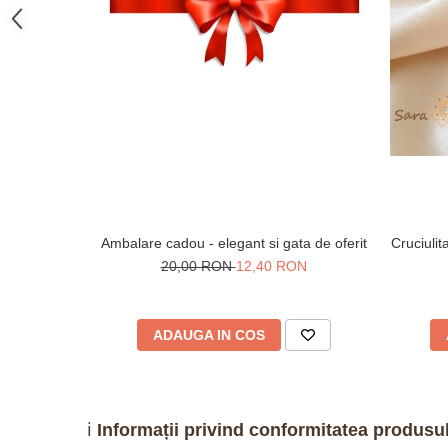
Ambalare cadou - elegant si gata de oferit
Cruciuli
20,00 RON
12,40 RON
ADAUGA IN COS
ℹ️
Informații privind conformitatea produsul