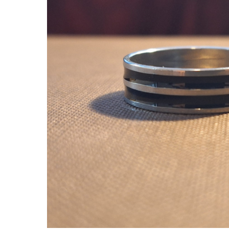
Verighete
Bijuterii pentru barbati
Inele
Lanturi
Bratari
Talismane
Verighete
Bijuterii din argint placate cu aur
24K