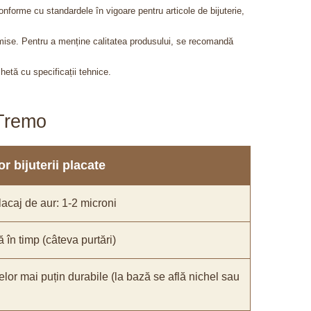
onforme cu standardele în vigoare pentru articole de bijuterie,
admise. Pentru a menține calitatea produsului, se recomandă
chetă cu specificații tehnice.
aTremo
r bijuterii placate
acaj de aur: 1-2 microni
ă în timp (câteva purtări)
elor mai puțin durabile (la bază se află nichel sau