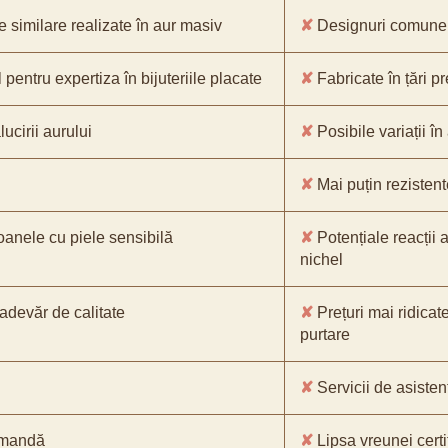
e similare realizate în aur masiv
✘
Designuri comune, 
pentru expertiza în bijuteriile placate
✘
Fabricate în țări p
ucirii aurului
✘
Posibile variații în
✘
Mai puțin rezistente
oanele cu piele sensibilă
✘
Potențiale reacții a
nichel
-adevăr de calitate
✘
Prețuri mai ridicat
purtare
✘
Servicii de asistenț
comandă
✘
Lipsa vreunei certif