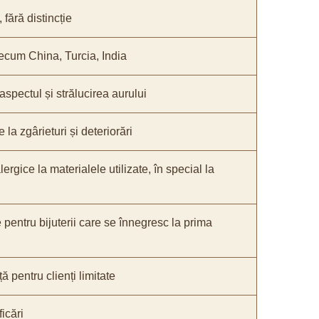
fără distincție
recum China, Turcia, India
 aspectul și strălucirea aurului
 la zgârieturi și deteriorări
lergice la materialele utilizate, în special la
e pentru bijuterii care se înnegresc la prima
ă pentru clienți limitate
icări