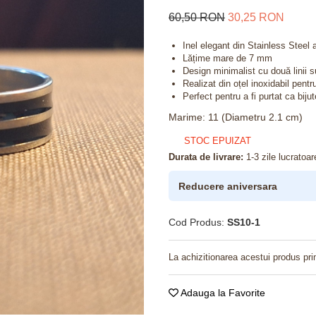
60,50 RON
30,25 RON
Inel elegant din Stainless Steel a
Lățime mare de 7 mm
Design minimalist cu două linii su
Realizat din oțel inoxidabil pentru
Perfect pentru a fi purtat ca biju
Marime
:
11 (Diametru 2.1 cm)
STOC EPUIZAT
Durata de livrare:
1-3 zile lucratoar
Reducere aniversara
Cod Produs:
SS10-1
La achizitionarea acestui produs pri
Adauga la Favorite