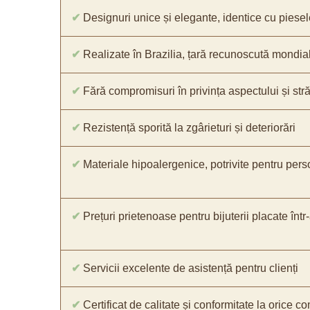
✔
Designuri unice și elegante, identice cu piesel
✔
Realizate în Brazilia, țară recunoscută mondial 
✔
Fără compromisuri în privința aspectului și străl
✔
Rezistență sporită la zgârieturi și deteriorări
✔
Materiale hipoalergenice, potrivite pentru pers
✔
Prețuri prietenoase pentru bijuterii placate într
✔
Servicii excelente de asistență pentru clienți
✔
Certificat de calitate și conformitate la orice 