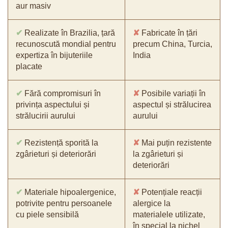
aur masiv
✔
Realizate în Brazilia, țară
✘
Fabricate în țări
recunoscută mondial pentru
precum China, Turcia,
expertiza în bijuteriile
India
placate
✔
Fără compromisuri în
✘
Posibile variații în
privința aspectului și
aspectul și strălucirea
strălucirii aurului
aurului
✔
Rezistență sporită la
✘
Mai puțin rezistente
zgârieturi și deteriorări
la zgârieturi și
deteriorări
✔
Materiale hipoalergenice,
✘
Potențiale reacții
potrivite pentru persoanele
alergice la
cu piele sensibilă
materialele utilizate,
în special la nichel