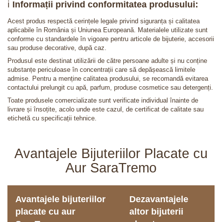
ℹ️
Informații privind conformitatea produsului:
Acest produs respectă cerințele legale privind siguranța și calitatea
aplicabile în România și Uniunea Europeană. Materialele utilizate sunt
conforme cu standardele în vigoare pentru articole de bijuterie, accesorii
sau produse decorative, după caz.
Produsul este destinat utilizării de către persoane adulte și nu conține
substanțe periculoase în concentrații care să depășească limitele
admise. Pentru a menține calitatea produsului, se recomandă evitarea
contactului prelungit cu apă, parfum, produse cosmetice sau detergenți.
Toate produsele comercializate sunt verificate individual înainte de
livrare și însoțite, acolo unde este cazul, de certificat de calitate sau
etichetă cu specificații tehnice.
Avantajele Bijuteriilor Placate cu
Aur SaraTremo
Avantajele bijuteriilor
Dezavantajele
placate cu aur
altor bijuterii