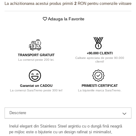
La achizitionarea acestui produs primiti
2
RON pentru comenzile viitoare
Adauga la Favorite
+90.000 CLIENTI
TRANSPORT GRATUIT
Calitate apreciata de peste 90.000
La comenzi peste 200 lei.
clienti!
Garantat un CADOU
PRIMESTI CERTIFICAT
La comenzi SaraTremo peste 300 lei!
La bijuteriile marca SaraTremo.
Descriere
Inelul elegant din Stainless Steel argintiu cu o dungă fină neagră
pe mijloc este o bijuterie cu un design rafinat și minimalist,