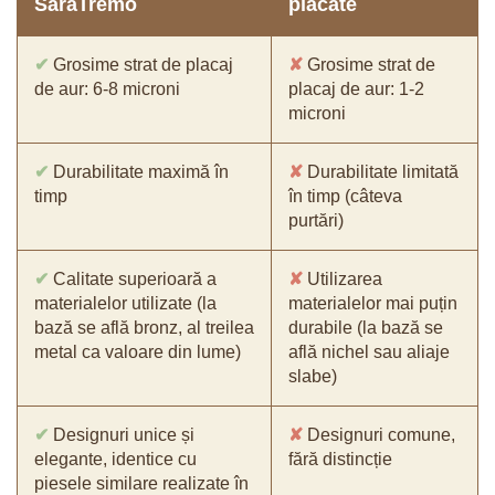
SaraTremo
placate
✔
Grosime strat de placaj
✘
Grosime strat de
de aur: 6-8 microni
placaj de aur: 1-2
microni
✔
Durabilitate maximă în
✘
Durabilitate limitată
timp
în timp (câteva
purtări)
✔
Calitate superioară a
✘
Utilizarea
materialelor utilizate (la
materialelor mai puțin
bază se află bronz, al treilea
durabile (la bază se
metal ca valoare din lume)
află nichel sau aliaje
slabe)
✔
Designuri unice și
✘
Designuri comune,
elegante, identice cu
fără distincție
piesele similare realizate în