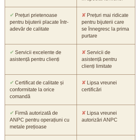
✔
Prețuri prietenoase
✘
Prețuri mai ridicate
pentru bijuterii placate într-
pentru bijuterii care
adevăr de calitate
se înnegresc la prima
purtare
✔
Servicii excelente de
✘
Servicii de
asistență pentru clienți
asistență pentru
clienți limitate
✔
Certificat de calitate și
✘
Lipsa vreunei
conformitate la orice
certificări
comandă
✔
Firmă autorizată de
✘
Lipsa vreunei
ANPC pentru operațiuni cu
autorizări ANPC
metale prețioase