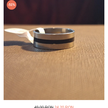
Verighete
-51%
Bijuterii pentru barbati
Inele
Lanturi
Bratari
Talismane
Verighete
Bijuterii din argint placate cu aur
24K
49,00 RON
24,20 RON