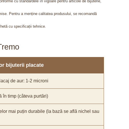
onforme cu standardele în vigoare pentru articole de bijuterie,
admise. Pentru a menține calitatea produsului, se recomandă
chetă cu specificații tehnice.
aTremo
r bijuterii placate
acaj de aur: 1-2 microni
ă în timp (câteva purtări)
elor mai puțin durabile (la bază se află nichel sau