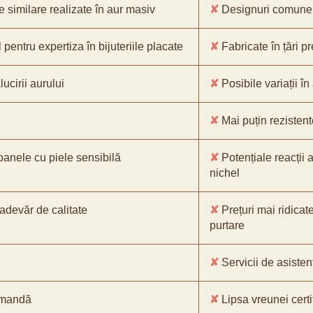
e similare realizate în aur masiv
✘
Designuri comune, 
pentru expertiza în bijuteriile placate
✘
Fabricate în țări p
ucirii aurului
✘
Posibile variații în
✘
Mai puțin rezistente
oanele cu piele sensibilă
✘
Potențiale reacții a
nichel
-adevăr de calitate
✘
Prețuri mai ridicat
purtare
✘
Servicii de asistenț
comandă
✘
Lipsa vreunei certif