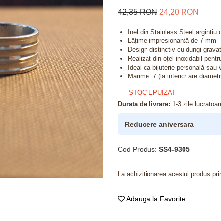
42,35 RON
24,20 RON
Inel din Stainless Steel argintiu
Lățime impresionantă de 7 mm
Design distinctiv cu dungi grava
Realizat din oțel inoxidabil pentru
Ideal ca bijuterie personală sau 
Mărime: 7 (la interior are diame
STOC EPUIZAT
Durata de livrare:
1-3 zile lucratoar
Reducere aniversara
Cod Produs:
SS4-9305
La achizitionarea acestui produs pri
Adauga la Favorite