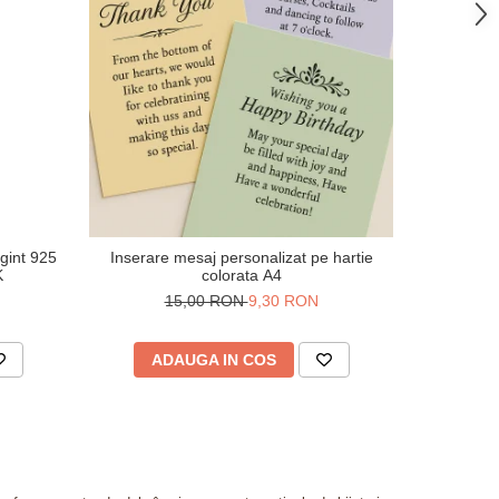
-38%
rgint 925
Inserare mesaj personalizat pe hartie
V
K
colorata A4
50
15,00 RON
9,30 RON
ADAUGA IN COS
AD