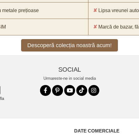
 metale prețioase
✘
Lipsa vreunei aut
SIM
✘
Marcă de bazar, făr
Descoperă colecția noastră acum!
SOCIAL
Urmareste-ne in social media
fla
DATE COMERCIALE