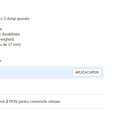
 cu 3 dungi gravate
te
 durabilitate
verighetă
tru de 17 mm)
e
APLICA CUPON
miti
2
RON pentru comenzile viitoare