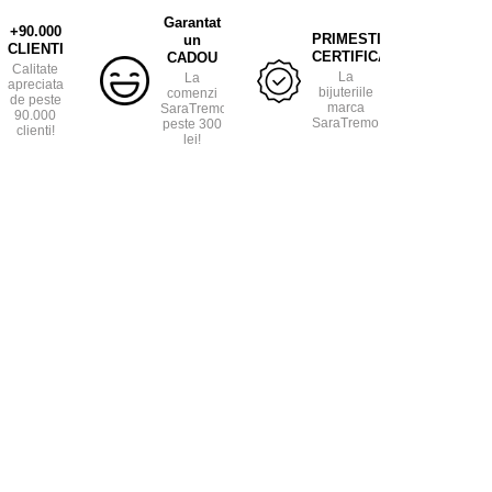
Garantat
+90.000
PRIMESTI
un
CLIENTI
CERTIFICAT
CADOU
Calitate
La
La
apreciata
bijuteriile
comenzi
de peste
marca
SaraTremo
90.000
SaraTremo.
peste 300
clienti!
lei!