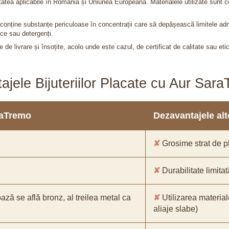
itatea aplicabile în România și Uniunea Europeană. Materialele utilizate sunt c
nu conține substanțe periculoase în concentrații care să depășească limitele 
ce sau detergenți.
 de livrare și însoțite, acolo unde este cazul, de certificat de calitate sau eti
ajele Bijuteriilor Placate cu Aur Sar
araTremo
Dezavantajele alto
✘
Grosime strat de pl
✘
Durabilitate limitat
bază se află bronz, al treilea metal ca
✘
Utilizarea material
aliaje slabe)