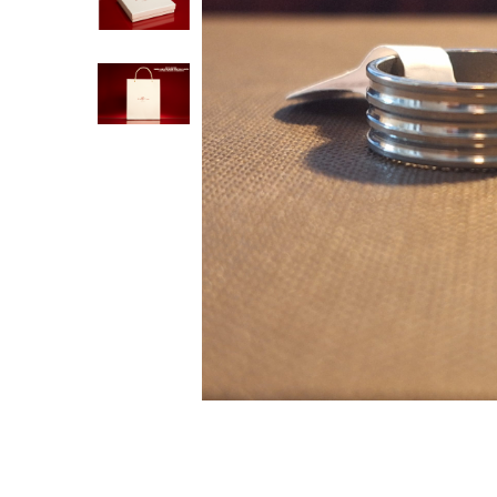
Verighete
Bijuterii pentru barbati
Inele
Lanturi
Bratari
Talismane
Verighete
Bijuterii din argint placate cu aur
24K
Distribuie
pe
Facebook