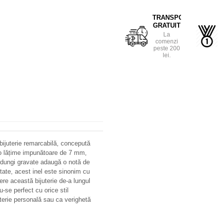
TRANSPORT
GRATUIT
La
comenzi
peste 200
lei.
 bijuterie remarcabilă, concepută
u o lățime impunătoare de 7 mm,
3 dungi gravate adaugă o notă de
litate, acest inel este sinonim cu
dere această bijuterie de-a lungul
-se perfect cu orice stil
juterie personală sau ca verighetă