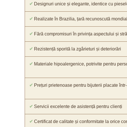
✔
Designuri unice și elegante, identice cu piesel
✔
Realizate în Brazilia, țară recunoscută mondial 
✔
Fără compromisuri în privința aspectului și străl
✔
Rezistență sporită la zgârieturi și deteriorări
✔
Materiale hipoalergenice, potrivite pentru pers
✔
Prețuri prietenoase pentru bijuterii placate într
✔
Servicii excelente de asistență pentru clienți
✔
Certificat de calitate și conformitate la orice 