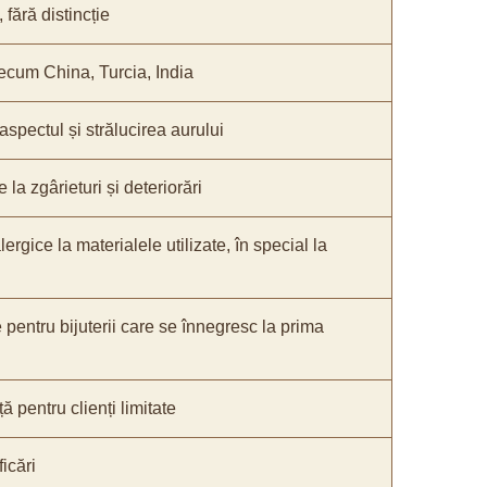
fără distincție
recum China, Turcia, India
 aspectul și strălucirea aurului
 la zgârieturi și deteriorări
lergice la materialele utilizate, în special la
e pentru bijuterii care se înnegresc la prima
ă pentru clienți limitate
icări