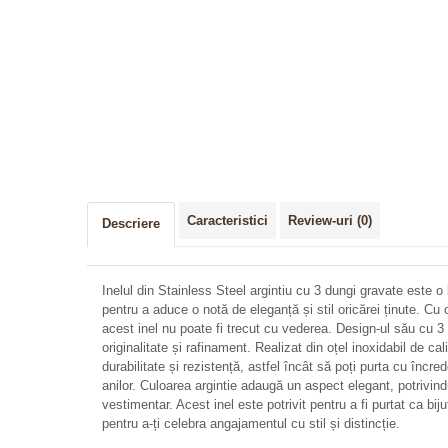
Caracteristici
Review-uri
(0)
Descriere
Inelul din Stainless Steel argintiu cu 3 dungi gravate este o
pentru a aduce o notă de eleganță și stil oricărei ținute. C
acest inel nu poate fi trecut cu vederea. Design-ul său cu 
originalitate și rafinament. Realizat din oțel inoxidabil de ca
durabilitate și rezistență, astfel încât să poți purta cu încre
anilor. Culoarea argintie adaugă un aspect elegant, potrivindu
vestimentar. Acest inel este potrivit pentru a fi purtat ca bi
pentru a-ți celebra angajamentul cu stil și distincție.