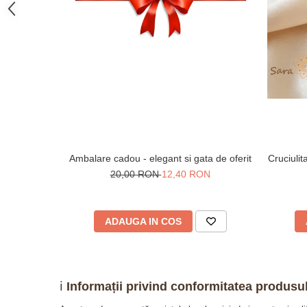
Ambalare cadou - elegant si gata de oferit
Cruciuli
20,00 RON
12,40 RON
ADAUGA IN COS
ℹ️
Informații privind conformitatea produsul