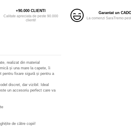
+90.000 CLIENTI
Garantat un CAD
Calitate apreciata de peste 90.000
La comenzi SaraTremo peste
clienti!
te, realizat din material
 mică și una mare la capete, îi
 pentru fixare sigură și pentru a
el discret, dar vizibil. Ideal
 este un accesoriu perfect care va
te
hițite de către copii!