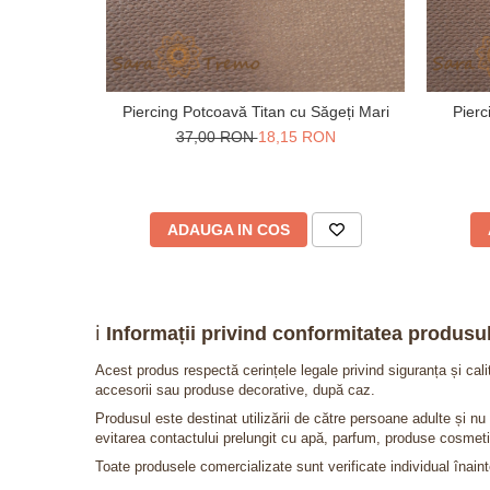
Piercing Potcoavă Titan cu Săgeți Mari
Pierc
37,00 RON
18,15 RON
ADAUGA IN COS
ℹ️
Informații privind conformitatea produsul
Acest produs respectă cerințele legale privind siguranța și cal
accesorii sau produse decorative, după caz.
Produsul este destinat utilizării de către persoane adulte și 
evitarea contactului prelungit cu apă, parfum, produse cosmeti
Toate produsele comercializate sunt verificate individual înainte