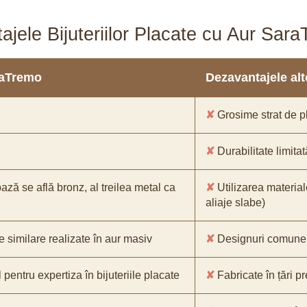
ajele Bijuteriilor Placate cu Aur Sar
araTremo
Dezavantajele alto
✘
Grosime strat de pl
✘
Durabilitate limitat
bază se află bronz, al treilea metal ca
✘
Utilizarea material
aliaje slabe)
e similare realizate în aur masiv
✘
Designuri comune, 
pentru expertiza în bijuteriile placate
✘
Fabricate în țări p