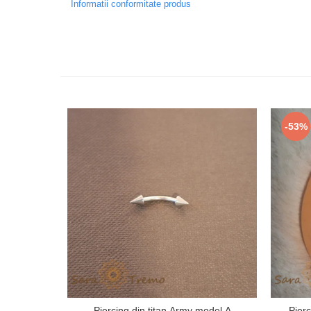
Informatii conformitate produs
-53%
Piercing din titan Army model A
Pierc