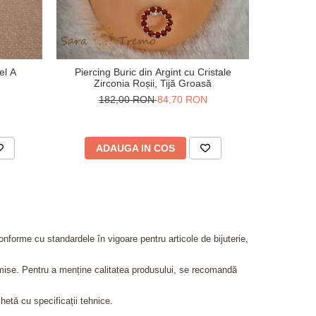
el A
Piercing Buric din Argint cu Cristale
Piercing di
Zirconia Roșii, Tijă Groasă
182,00 RON
84,70 RON
3
ADAUGA IN COS
V
onforme cu standardele în vigoare pentru articole de bijuterie,
admise. Pentru a menține calitatea produsului, se recomandă
chetă cu specificații tehnice.