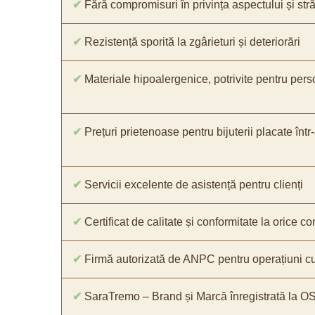
✔
Fără compromisuri în privința aspectului și străl
✔
Rezistență sporită la zgârieturi și deteriorări
✔
Materiale hipoalergenice, potrivite pentru pers
✔
Prețuri prietenoase pentru bijuterii placate într
✔
Servicii excelente de asistență pentru clienți
✔
Certificat de calitate și conformitate la orice 
✔
Firmă autorizată de ANPC pentru operațiuni cu
✔
SaraTremo – Brand și Marcă înregistrată la O