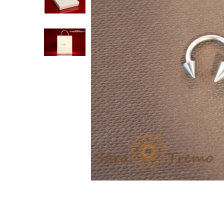
Verighete
Bijuterii pentru barbati
Inele
Lanturi
Bratari
Talismane
Verighete
Bijuterii din argint placate cu aur
24K
Distribuie
pe
Facebook