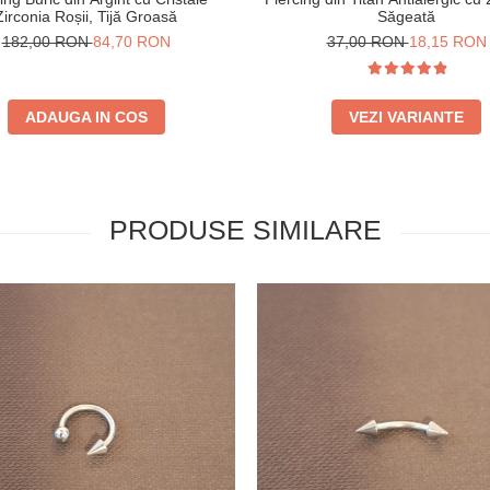
Zirconia Roșii, Tijă Groasă
Săgeată
182,00 RON
84,70 RON
37,00 RON
18,15 RON
ADAUGA IN COS
VEZI VARIANTE
PRODUSE SIMILARE