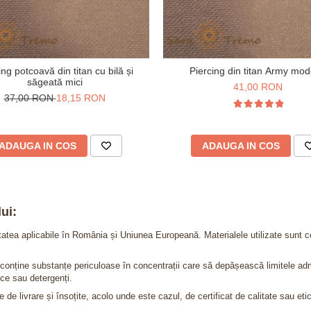
ing potcoavă din titan cu bilă și
Piercing din titan Army mod
săgeată mici
41,00 RON
37,00 RON
18,15 RON
ADAUGA IN COS
ADAUGA IN COS
ui:
itatea aplicabile în România și Uniunea Europeană. Materialele utilizate sunt c
nu conține substanțe periculoase în concentrații care să depășească limitele 
ce sau detergenți.
 de livrare și însoțite, acolo unde este cazul, de certificat de calitate sau eti