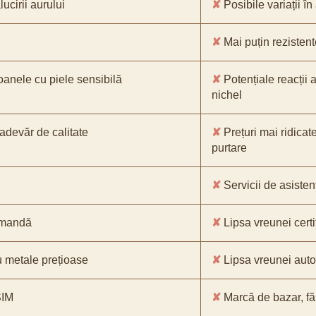
ucirii aurului
✘
Posibile variații în
✘
Mai puțin rezistente
oanele cu piele sensibilă
✘
Potențiale reacții a
nichel
-adevăr de calitate
✘
Prețuri mai ridicat
purtare
✘
Servicii de asistenț
comandă
✘
Lipsa vreunei certif
 metale prețioase
✘
Lipsa vreunei aut
SIM
✘
Marcă de bazar, făr