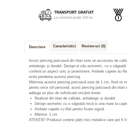
TRANSPORT GRATUIT
La comenzi peste 200 lei.
Caracteristici
Review-uri
(0)
Descriere
Acest piercing potcoavă din titan este un accesoriu de calita
antialergic și durabil. Design-ul său asimetric, cu o săgeată
conferă un aspect unic și proeminent. Ambele capete au filet
evita pierderea acestui piercing.
Mărimea acestui piercing potcoavă este de 1 cm, fiind un mod
pentru orice stil personal, acest piercing potcoavă din titan
adăuga un plus de sofisticare oricărei ținute.
Realizat din titan de calitate, antialergic și durabil
Design asimetric cu o săgeată mică și una mare la cape
Ambele capete cu filet pentru fixare sigură
Mărime: 1 cm
ATENȚIE! Produsul conține părți mici metalice care pot fi îng