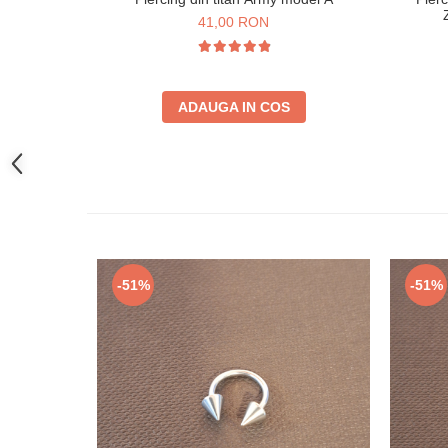
41,00 RON
ADAUGA IN COS
-51%
-51%