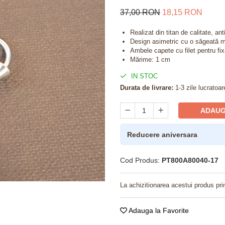
37,00 RON
18,15 RON
Realizat din titan de calitate, ant
Design asimetric cu o săgeată m
Ambele capete cu filet pentru fix
Mărime: 1 cm
IN STOC
Durata de livrare:
1-3 zile lucratoar
ADAUG
Reducere aniversara
Cod Produs:
PT800A80040-17
La achizitionarea acestui produs pri
Adauga la Favorite