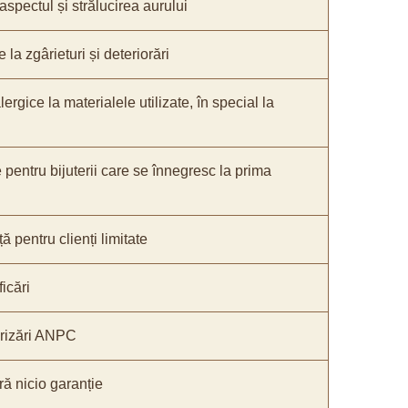
 aspectul și strălucirea aurului
 la zgârieturi și deteriorări
lergice la materialele utilizate, în special la
e pentru bijuterii care se înnegresc la prima
ă pentru clienți limitate
icări
orizări ANPC
ă nicio garanție