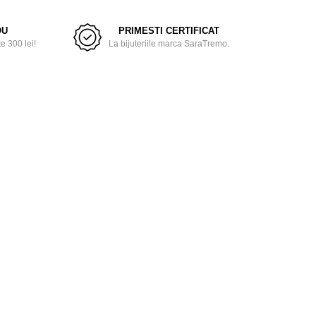
OU
PRIMESTI CERTIFICAT
 300 lei!
La bijuteriile marca SaraTremo.