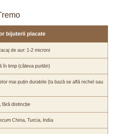
aTremo
r bijuterii placate
acaj de aur: 1-2 microni
ă în timp (câteva purtări)
elor mai puțin durabile (la bază se află nichel sau
fără distincție
recum China, Turcia, India