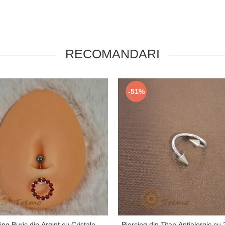
RECOMANDARI
-51%
ing Buric din Argint cu Cristale
Piercing din Titan Antialergic cu