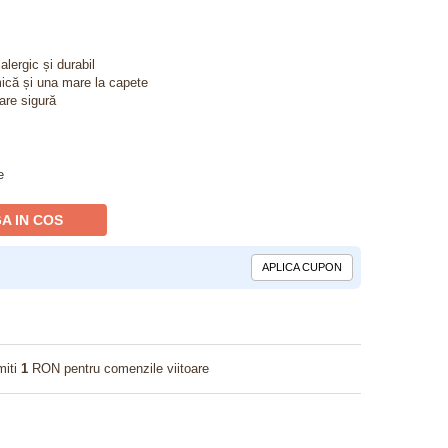
ialergic și durabil
ică și una mare la capete
are sigură
e
A IN COS
APLICA CUPON
miti
1
RON pentru comenzile viitoare