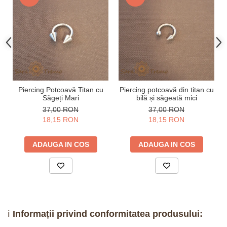
Piercing Potcoavă Titan cu
Piercing potcoavă din titan cu
Săgeți Mari
bilă și săgeată mici
37,00 RON
37,00 RON
18,15 RON
18,15 RON
ADAUGA IN COS
ADAUGA IN COS
ℹ️
Informații privind conformitatea produsului: