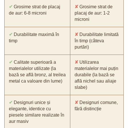
✔
Grosime strat de placaj
✘
Grosime strat de
de aur: 6-8 microni
placaj de aur: 1-2
microni
✔
Durabilitate maximă în
✘
Durabilitate limitată
timp
în timp (câteva
purtări)
✔
Calitate superioară a
✘
Utilizarea
materialelor utilizate (la
materialelor mai puțin
bază se află bronz, al treilea
durabile (la bază se
metal ca valoare din lume)
află nichel sau aliaje
slabe)
✔
Designuri unice și
✘
Designuri comune,
elegante, identice cu
fără distincție
piesele similare realizate în
aur masiv