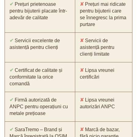
✔
Prețuri prietenoase
✘
Prețuri mai ridicate
pentru bijuterii placate într-
pentru bijuterii care
adevăr de calitate
se înnegresc la prima
purtare
✔
Servicii excelente de
✘
Servicii de
asistență pentru clienți
asistență pentru
clienți limitate
✔
Certificat de calitate și
✘
Lipsa vreunei
conformitate la orice
certificări
comandă
✔
Firmă autorizată de
✘
Lipsa vreunei
ANPC pentru operațiuni cu
autorizări ANPC
metale prețioase
✔
SaraTremo – Brand și
✘
Marcă de bazar,
Marcă înregistrată la OSIM
fără nicio garanție