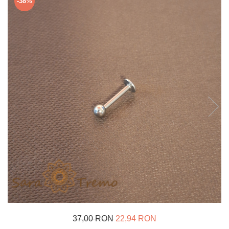
-38%
Verighete
Bijuterii pentru barbati
Inele
Lanturi
Bratari
Talismane
Verighete
Bijuterii din argint placate cu aur
24K
37,00 RON
22,94 RON