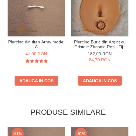
Piercing din titan Army model
Piercing Buric din Argint cu
A
Cristale Zirconia Roșii, Tijă
Groasă
41,00 RON
182,00 RON
84,70 RON
ADAUGA IN COS
ADAUGA IN COS
PRODUSE SIMILARE
-51%
-51%