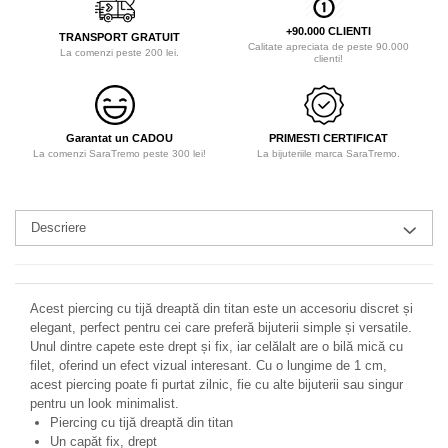
+90.000 CLIENTI
TRANSPORT GRATUIT
Calitate apreciata de peste 90.000
La comenzi peste 200 lei.
clienti!
Garantat un CADOU
PRIMESTI CERTIFICAT
La comenzi SaraTremo peste 300 lei!
La bijuteriile marca SaraTremo.
Descriere
Acest piercing cu tijă dreaptă din titan este un accesoriu discret și
elegant, perfect pentru cei care preferă bijuterii simple și versatile.
Unul dintre capete este drept și fix, iar celălalt are o bilă mică cu
filet, oferind un efect vizual interesant. Cu o lungime de 1 cm,
acest piercing poate fi purtat zilnic, fie cu alte bijuterii sau singur
pentru un look minimalist.
Piercing cu tijă dreaptă din titan
Un capăt fix, drept