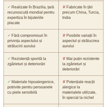
✔
Realizate în Brazilia, țară
✘
Fabricate în țări
recunoscută mondial pentru
precum China, Turcia,
expertiza în bijuteriile
India
placate
✔
Fără compromisuri în
✘
Posibile variații în
privința aspectului și
aspectul și strălucirea
strălucirii aurului
aurului
✔
Rezistență sporită la
✘
Mai puțin rezistente
zgârieturi și deteriorări
la zgârieturi și
deteriorări
✔
Materiale hipoalergenice,
✘
Potențiale reacții
potrivite pentru persoanele
alergice la
cu piele sensibilă
materialele utilizate,
în special la nichel