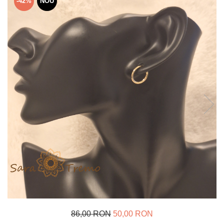
-42%
NOU
Verighete
Bijuterii pentru barbati
Inele
Lanturi
Bratari
Talismane
Verighete
Bijuterii din argint placate cu aur
24K
86,00 RON
50,00 RON