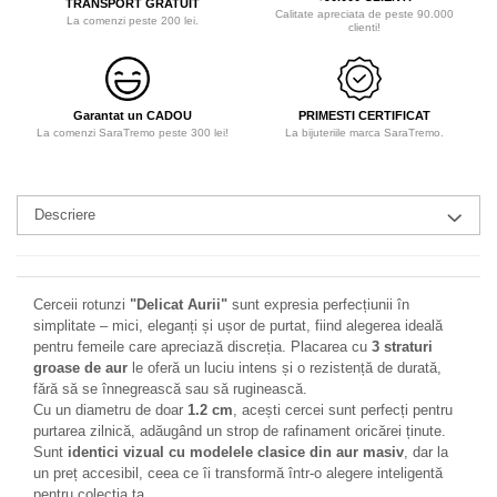
TRANSPORT GRATUIT
Calitate apreciata de peste 90.000
La comenzi peste 200 lei.
clienti!
Garantat un CADOU
PRIMESTI CERTIFICAT
La comenzi SaraTremo peste 300 lei!
La bijuteriile marca SaraTremo.
Descriere
Cerceii rotunzi
"Delicat Aurii"
sunt expresia perfecțiunii în
simplitate – mici, eleganți și ușor de purtat, fiind alegerea ideală
pentru femeile care apreciază discreția. Placarea cu
3 straturi
groase de aur
le oferă un luciu intens și o rezistență de durată,
fără să se înnegrească sau să ruginească.
Cu un diametru de doar
1.2 cm
, acești cercei sunt perfecți pentru
purtarea zilnică, adăugând un strop de rafinament oricărei ținute.
Sunt
identici vizual cu modelele clasice din aur masiv
, dar la
un preț accesibil, ceea ce îi transformă într-o alegere inteligentă
pentru colecția ta.