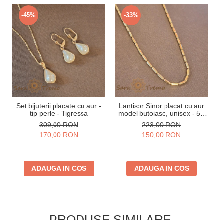
-45%
-33%
Set bijuterii placate cu aur -
Lantisor Sinor placat cu aur
tip perle - Tigressa
model butoiase, unisex - 50
cm
309,00 RON
223,00 RON
170,00 RON
150,00 RON
ADAUGA IN COS
ADAUGA IN COS
PRODUSE SIMILARE