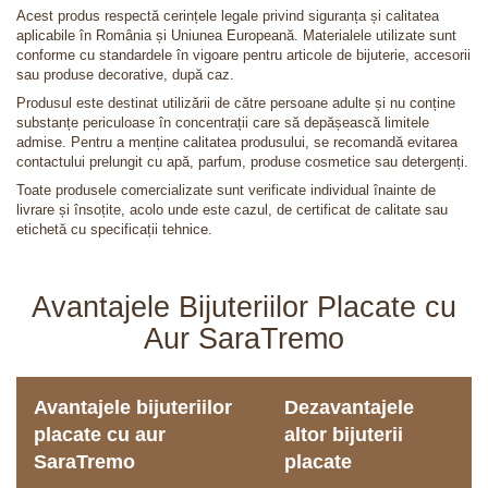
Acest produs respectă cerințele legale privind siguranța și calitatea
aplicabile în România și Uniunea Europeană. Materialele utilizate sunt
conforme cu standardele în vigoare pentru articole de bijuterie, accesorii
sau produse decorative, după caz.
Produsul este destinat utilizării de către persoane adulte și nu conține
substanțe periculoase în concentrații care să depășească limitele
admise. Pentru a menține calitatea produsului, se recomandă evitarea
contactului prelungit cu apă, parfum, produse cosmetice sau detergenți.
Toate produsele comercializate sunt verificate individual înainte de
livrare și însoțite, acolo unde este cazul, de certificat de calitate sau
etichetă cu specificații tehnice.
Avantajele Bijuteriilor Placate cu
Aur SaraTremo
Avantajele bijuteriilor
Dezavantajele
placate cu aur
altor bijuterii
SaraTremo
placate