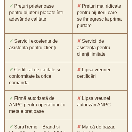
✔
Prețuri prietenoase
✘
Prețuri mai ridicate
pentru bijuterii placate într-
pentru bijuterii care
adevăr de calitate
se înnegresc la prima
purtare
✔
Servicii excelente de
✘
Servicii de
asistență pentru clienți
asistență pentru
clienți limitate
✔
Certificat de calitate și
✘
Lipsa vreunei
conformitate la orice
certificări
comandă
✔
Firmă autorizată de
✘
Lipsa vreunei
ANPC pentru operațiuni cu
autorizări ANPC
metale prețioase
✔
SaraTremo – Brand și
✘
Marcă de bazar,