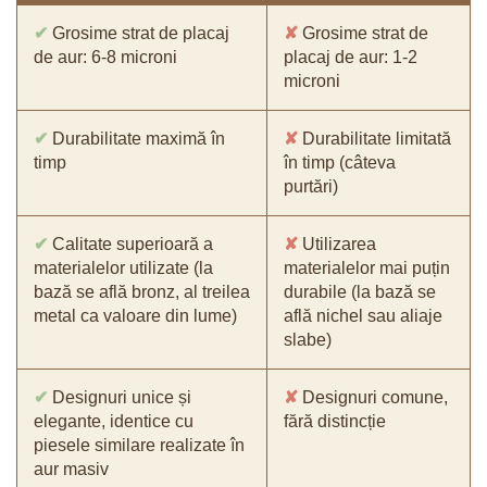
✔
Grosime strat de placaj
✘
Grosime strat de
de aur: 6-8 microni
placaj de aur: 1-2
microni
✔
Durabilitate maximă în
✘
Durabilitate limitată
timp
în timp (câteva
purtări)
✔
Calitate superioară a
✘
Utilizarea
materialelor utilizate (la
materialelor mai puțin
bază se află bronz, al treilea
durabile (la bază se
metal ca valoare din lume)
află nichel sau aliaje
slabe)
✔
Designuri unice și
✘
Designuri comune,
elegante, identice cu
fără distincție
piesele similare realizate în
aur masiv