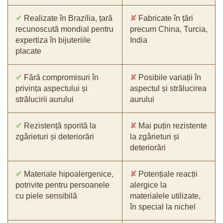
✔
Realizate în Brazilia, țară
✘
Fabricate în țări
recunoscută mondial pentru
precum China, Turcia,
expertiza în bijuteriile
India
placate
✔
Fără compromisuri în
✘
Posibile variații în
privința aspectului și
aspectul și strălucirea
strălucirii aurului
aurului
✔
Rezistență sporită la
✘
Mai puțin rezistente
zgârieturi și deteriorări
la zgârieturi și
deteriorări
✔
Materiale hipoalergenice,
✘
Potențiale reacții
potrivite pentru persoanele
alergice la
cu piele sensibilă
materialele utilizate,
în special la nichel