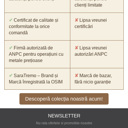
clienți limitate
✔
Certificat de calitate și
✘
Lipsa vreunei
conformitate la orice
certificări
comandă
✔
Firmă autorizată de
✘
Lipsa vreunei
ANPC pentru operațiuni cu
autorizări ANPC
metale prețioase
✔
SaraTremo – Brand și
✘
Marcă de bazar,
Marcă înregistrată la OSIM
fără nicio garanție
Descoperă colecția noastră acum!
NEWSLETTER
Nu rata ofertele si promotiile noastre