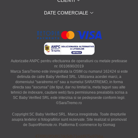
CLIENTI
DATE COMERCIALE
Autorizatie ANPC pentru efectuarea de operatiuni cu metale pretioase
nr. 0010690/2019
Marca SaraTremo este inregistrata la OSIM cu numarul 162424 si este
detinuta de catre Baby Verified SRL. Utilizarea acestei marci, a
domeniului "saratremo.ro" sau a numelui SARATREMO, in forma
directa sau "ascunsa" (de tipul, dar nu limitat la, meta taguri sau alte
tehnici de indexare, cautare web) fara permisiunea prealabila scrisa a
SC Baby Verified SRL este interzisa si se pedepseste conform legii.
©SaraTremo.ro
Copyright SC Baby Verified SRL. Marca inregistrata. Toate drepturile
asupra textelor si fotografiilor sunt rezervate. Site realizat si promovat
de SuportRemote.ro.
Platforma E-commerce by Gomag
4749819f0d917dc5db71edd975e97bba