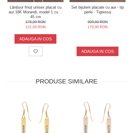
Lănțișor finuț unisex placat cu
Set bijuterii placate cu aur - tip
aur 18K Morandi, model 1 cu 1,
perle - Tigressa
45 cm
176,00 RON
309,00 RON
121,00 RON
170,00 RON
ADAUGA IN COS
ADAUGA IN COS
PRODUSE SIMILARE