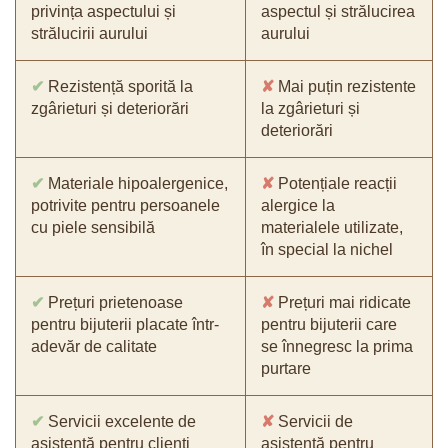
privința aspectului și
aspectul și strălucirea
strălucirii aurului
aurului
✔
Rezistență sporită la
✘
Mai puțin rezistente
zgârieturi și deteriorări
la zgârieturi și
deteriorări
✔
Materiale hipoalergenice,
✘
Potențiale reacții
potrivite pentru persoanele
alergice la
cu piele sensibilă
materialele utilizate,
în special la nichel
✔
Prețuri prietenoase
✘
Prețuri mai ridicate
pentru bijuterii placate într-
pentru bijuterii care
adevăr de calitate
se înnegresc la prima
purtare
✔
Servicii excelente de
✘
Servicii de
asistență pentru clienți
asistență pentru