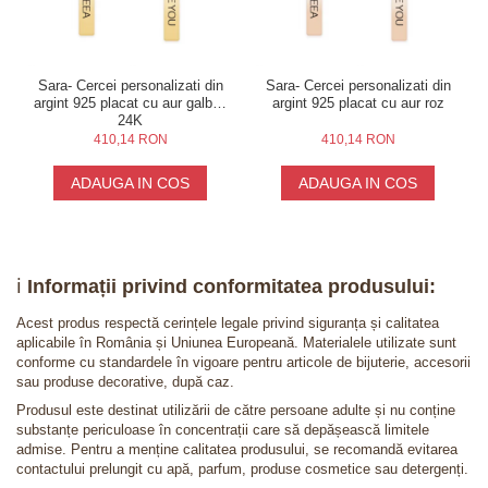
Sara- Cercei personalizati din
Sara- Cercei personalizati din
argint 925 placat cu aur galben
argint 925 placat cu aur roz
24K
410,14 RON
410,14 RON
ADAUGA IN COS
ADAUGA IN COS
ℹ️
Informații privind conformitatea produsului:
Acest produs respectă cerințele legale privind siguranța și calitatea
aplicabile în România și Uniunea Europeană. Materialele utilizate sunt
conforme cu standardele în vigoare pentru articole de bijuterie, accesorii
sau produse decorative, după caz.
Produsul este destinat utilizării de către persoane adulte și nu conține
substanțe periculoase în concentrații care să depășească limitele
admise. Pentru a menține calitatea produsului, se recomandă evitarea
contactului prelungit cu apă, parfum, produse cosmetice sau detergenți.