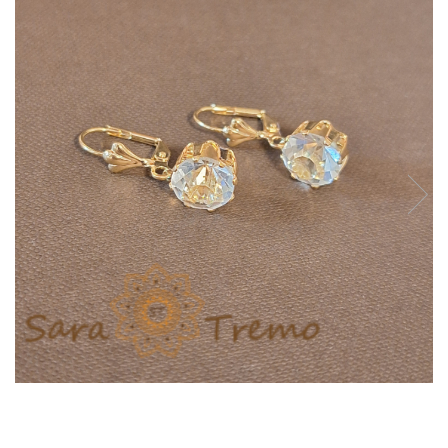
Inele
Lanturi
Bratari
Talismane
Verighete
Bijuterii din argint placate cu aur 24K