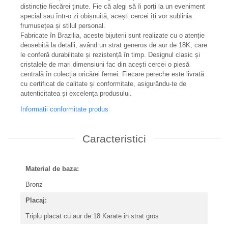
distincție fiecărei ținute. Fie că alegi să îi porți la un eveniment
special sau într-o zi obișnuită, acești cercei îți vor sublinia
frumusețea și stilul personal.
Fabricate în Brazilia, aceste bijuterii sunt realizate cu o atenție
deosebită la detalii, având un strat generos de aur de 18K, care
le conferă durabilitate și rezistență în timp. Designul clasic și
cristalele de mari dimensiuni fac din acești cercei o piesă
centrală în colecția oricărei femei. Fiecare pereche este livrată
cu certificat de calitate și conformitate, asigurându-te de
autenticitatea și excelența produsului.
Informatii conformitate produs
Caracteristici
Material de baza:
Bronz
Placaj:
Triplu placat cu aur de 18 Karate in strat gros