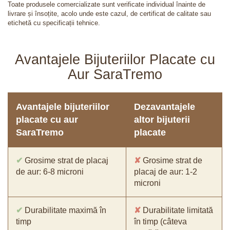
Toate produsele comercializate sunt verificate individual înainte de
livrare și însoțite, acolo unde este cazul, de certificat de calitate sau
etichetă cu specificații tehnice.
Avantajele Bijuteriilor Placate cu
Aur SaraTremo
Avantajele bijuteriilor
Dezavantajele
placate cu aur
altor bijuterii
SaraTremo
placate
✔
Grosime strat de placaj
✘
Grosime strat de
de aur: 6-8 microni
placaj de aur: 1-2
microni
✔
Durabilitate maximă în
✘
Durabilitate limitată
timp
în timp (câteva