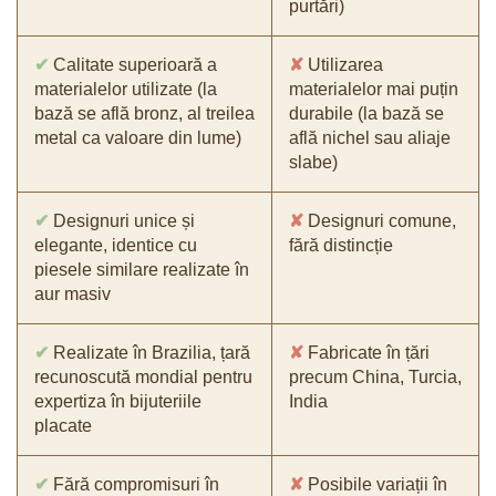
purtări)
✔
Calitate superioară a
✘
Utilizarea
materialelor utilizate (la
materialelor mai puțin
bază se află bronz, al treilea
durabile (la bază se
metal ca valoare din lume)
află nichel sau aliaje
slabe)
✔
Designuri unice și
✘
Designuri comune,
elegante, identice cu
fără distincție
piesele similare realizate în
aur masiv
✔
Realizate în Brazilia, țară
✘
Fabricate în țări
recunoscută mondial pentru
precum China, Turcia,
expertiza în bijuteriile
India
placate
✔
Fără compromisuri în
✘
Posibile variații în