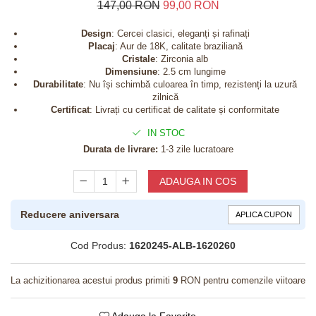
147,00 RON
99,00 RON
Design
: Cercei clasici, eleganți și rafinați
Placaj
: Aur de 18K, calitate braziliană
Cristale
: Zirconia alb
Dimensiune
: 2.5 cm lungime
Durabilitate
: Nu își schimbă culoarea în timp, rezistenți la uzură
zilnică
Certificat
: Livrați cu certificat de calitate și conformitate
IN STOC
Durata de livrare:
1-3 zile lucratoare
ADAUGA IN COS
Reducere aniversara
APLICA CUPON
Cod Produs:
1620245-ALB-1620260
La achizitionarea acestui produs primiti
9
RON pentru comenzile viitoare
Adauga la Favorite