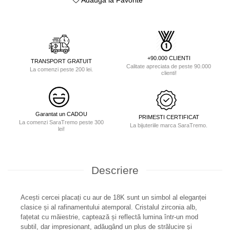
+90.000 CLIENTI
TRANSPORT GRATUIT
Calitate apreciata de peste 90.000
La comenzi peste 200 lei.
clienti!
Garantat un CADOU
PRIMESTI CERTIFICAT
La comenzi SaraTremo peste 300
La bijuteriile marca SaraTremo.
lei!
Descriere
Acești cercei placați cu aur de 18K sunt un simbol al eleganței
clasice și al rafinamentului atemporal. Cristalul zirconia alb,
fațetat cu măiestrie, captează și reflectă lumina într-un mod
subtil, dar impresionant, adăugând un plus de strălucire și