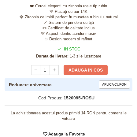
❤️ Cercei eleganți cu zirconia roșie tip rubin
💛 Placați cu aur 14K
💎 Zirconia ce imită perfect frumusețea rubinului natural
📌 Sistem de prindere cu tijă
📜 Certificat de calitate inclus
💛 Aspect identic aurului masiv
✨ Design modern și rafinat
IN STOC
Durata de livrare:
1-3 zile lucratoare
ADAUGA IN COS
Reducere aniversara
APLICA CUPON
Cod Produs:
1520095-ROSU
La achizitionarea acestui produs primiti
14
RON pentru comenzile
viitoare
Adauga la Favorite