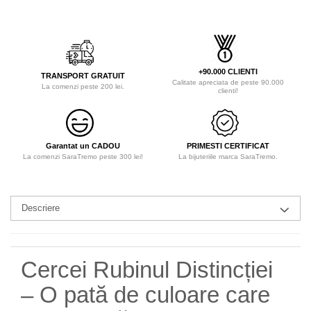
+90.000 CLIENTI
TRANSPORT GRATUIT
Calitate apreciata de peste 90.000
La comenzi peste 200 lei.
clienti!
Garantat un CADOU
PRIMESTI CERTIFICAT
La comenzi SaraTremo peste 300 lei!
La bijuteriile marca SaraTremo.
Descriere
Cercei Rubinul Distincției
– O pată de culoare care