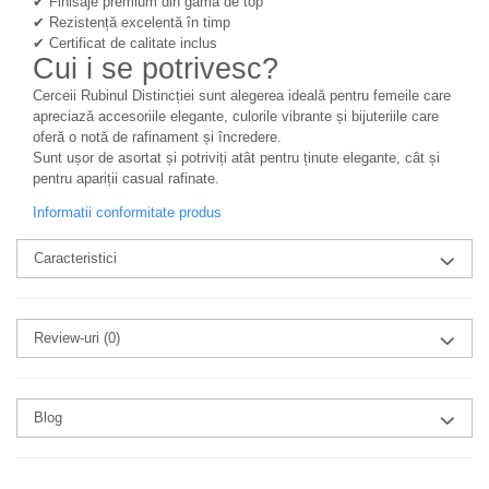
✔ Finisaje premium din gama de top
✔ Rezistență excelentă în timp
✔ Certificat de calitate inclus
Cui i se potrivesc?
Cerceii Rubinul Distincției sunt alegerea ideală pentru femeile care
apreciază accesoriile elegante, culorile vibrante și bijuteriile care
oferă o notă de rafinament și încredere.
Sunt ușor de asortat și potriviți atât pentru ținute elegante, cât și
pentru apariții casual rafinate.
Informatii conformitate produs
Caracteristici
Review-uri
(0)
Blog