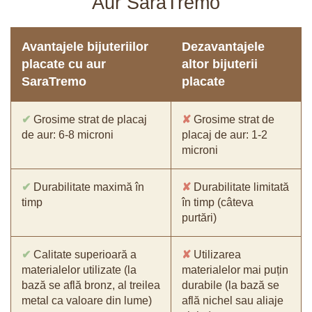
Aur SaraTremo
Avantajele bijuteriilor
Dezavantajele
placate cu aur
altor bijuterii
SaraTremo
placate
✔
Grosime strat de placaj
✘
Grosime strat de
de aur: 6-8 microni
placaj de aur: 1-2
microni
✔
Durabilitate maximă în
✘
Durabilitate limitată
timp
în timp (câteva
purtări)
✔
Calitate superioară a
✘
Utilizarea
materialelor utilizate (la
materialelor mai puțin
bază se află bronz, al treilea
durabile (la bază se
metal ca valoare din lume)
află nichel sau aliaje