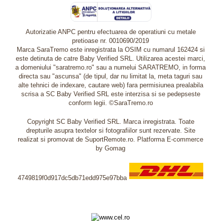
Autorizatie ANPC pentru efectuarea de operatiuni cu metale
pretioase nr. 0010690/2019
Marca SaraTremo este inregistrata la OSIM cu numarul 162424 si
este detinuta de catre Baby Verified SRL. Utilizarea acestei marci,
a domeniului "saratremo.ro" sau a numelui SARATREMO, in forma
directa sau "ascunsa" (de tipul, dar nu limitat la, meta taguri sau
alte tehnici de indexare, cautare web) fara permisiunea prealabila
scrisa a SC Baby Verified SRL este interzisa si se pedepseste
conform legii. ©SaraTremo.ro
Copyright SC Baby Verified SRL. Marca inregistrata. Toate
drepturile asupra textelor si fotografiilor sunt rezervate. Site
realizat si promovat de SuportRemote.ro.
Platforma E-commerce
by Gomag
4749819f0d917dc5db71edd975e97bba
Livrare oriunde in Europa in 2 zile prin DHL Express