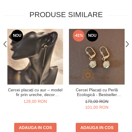
PRODUSE SIMILARE
NOU
-41%
NOU
Cercei placați cu aur – model
Cercei Placați cu Perlă
fir prin ureche, decor
Ecologică - Bestseller
semilună
SaraTremo - 2.5 cm
128,00 RON
170,00 RON
101,00 RON
ADAUGA IN COS
ADAUGA IN COS