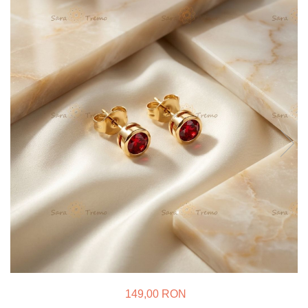
Verighete
Bijuterii pentru barbati
Inele
Lanturi
Bratari
Talismane
Verighete
Bijuterii din argint placate cu aur
24K
149,00 RON