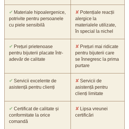
✔
Materiale hipoalergenice,
✘
Potențiale reacții
potrivite pentru persoanele
alergice la
cu piele sensibilă
materialele utilizate,
în special la nichel
✔
Prețuri prietenoase
✘
Prețuri mai ridicate
pentru bijuterii placate într-
pentru bijuterii care
adevăr de calitate
se înnegresc la prima
purtare
✔
Servicii excelente de
✘
Servicii de
asistență pentru clienți
asistență pentru
clienți limitate
✔
Certificat de calitate și
✘
Lipsa vreunei
conformitate la orice
certificări
comandă