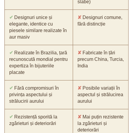
slabe)
✔
Designuri unice și
✘
Designuri comune,
elegante, identice cu
fără distincție
piesele similare realizate în
aur masiv
✔
Realizate în Brazilia, țară
✘
Fabricate în țări
recunoscută mondial pentru
precum China, Turcia,
expertiza în bijuteriile
India
placate
✔
Fără compromisuri în
✘
Posibile variații în
privința aspectului și
aspectul și strălucirea
strălucirii aurului
aurului
✔
Rezistență sporită la
✘
Mai puțin rezistente
zgârieturi și deteriorări
la zgârieturi și
deteriorări