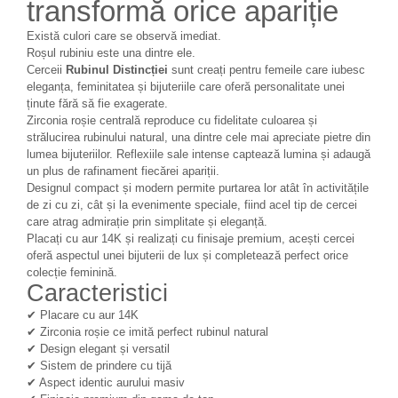
transformă orice apariție
Există culori care se observă imediat.
Roșul rubiniu este una dintre ele.
Cerceii
Rubinul Distincției
sunt creați pentru femeile care iubesc
eleganța, feminitatea și bijuteriile care oferă personalitate unei
ținute fără să fie exagerate.
Zirconia roșie centrală reproduce cu fidelitate culoarea și
strălucirea rubinului natural, una dintre cele mai apreciate pietre din
lumea bijuteriilor. Reflexiile sale intense captează lumina și adaugă
un plus de rafinament fiecărei apariții.
Designul compact și modern permite purtarea lor atât în activitățile
de zi cu zi, cât și la evenimente speciale, fiind acel tip de cercei
care atrag admirație prin simplitate și eleganță.
Placați cu aur 14K și realizați cu finisaje premium, acești cercei
oferă aspectul unei bijuterii de lux și completează perfect orice
colecție feminină.
Caracteristici
✔ Placare cu aur 14K
✔ Zirconia roșie ce imită perfect rubinul natural
✔ Design elegant și versatil
✔ Sistem de prindere cu tijă
✔ Aspect identic aurului masiv