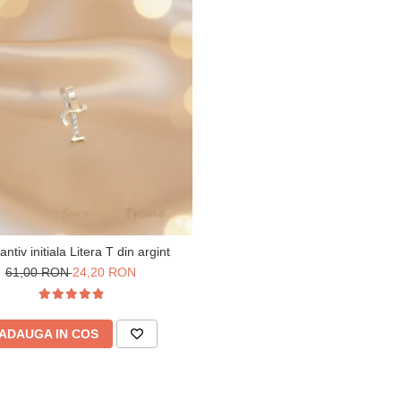
ntiv initiala Litera T din argint
61,00 RON
24,20 RON
ADAUGA IN COS