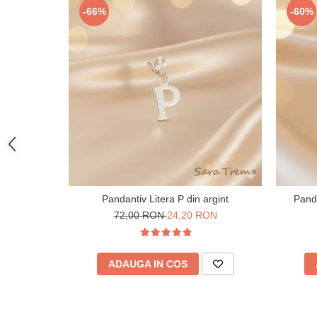
-66%
-60%
Pandantiv Litera P din argint
Panda
72,00 RON
24,20 RON
ADAUGA IN COS