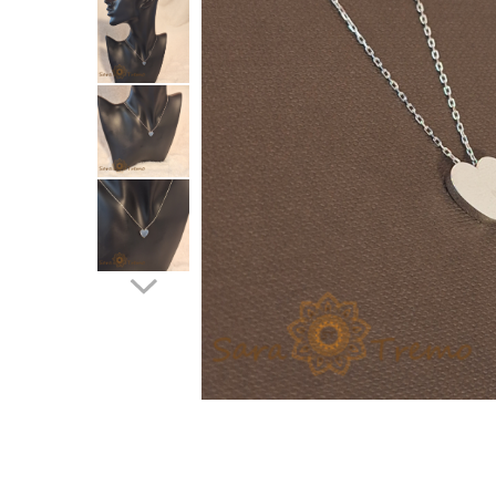
Verighete
Bijuterii pentru barbati
Inele
Lanturi
Bratari
Talismane
Verighete
Bijuterii din argint placate cu aur
24K
Distribuie
pe
Facebook