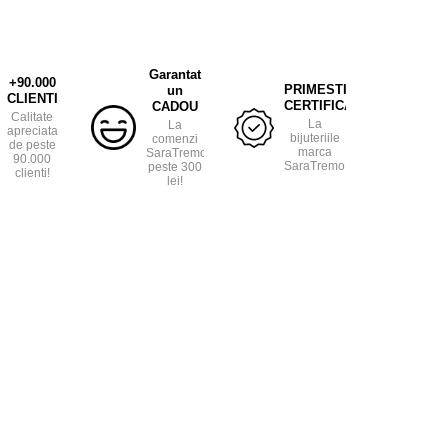
Garantat
+90.000
PRIMESTI
un
CLIENTI
CERTIFICAT
CADOU
Calitate
La
La
apreciata
bijuteriile
comenzi
de peste
marca
SaraTremo
90.000
SaraTremo.
peste 300
clienti!
lei!