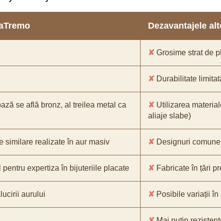
araTremo
Dezavantajele alto
✘
Grosime strat de pl
✘
Durabilitate limitat
bază se află bronz, al treilea metal ca
✘
Utilizarea material
aliaje slabe)
e similare realizate în aur masiv
✘
Designuri comune, 
pentru expertiza în bijuteriile placate
✘
Fabricate în țări p
ucirii aurului
✘
Posibile variații în
✘
Mai puțin rezistente