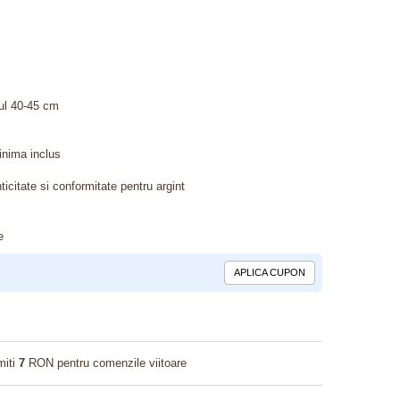
lul 40-45 cm
inima inclus
ticitate si conformitate pentru argint
e
APLICA CUPON
miti
7
RON pentru comenzile viitoare