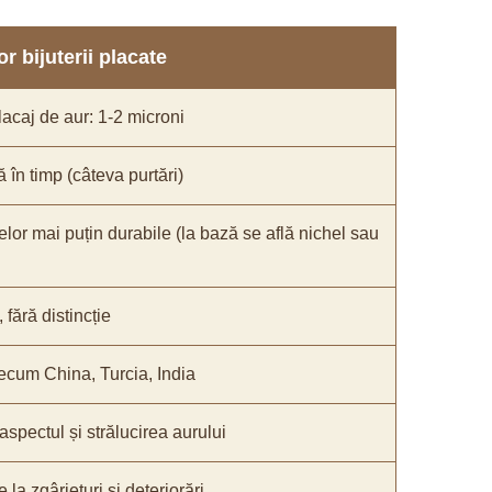
r bijuterii placate
acaj de aur: 1-2 microni
ă în timp (câteva purtări)
elor mai puțin durabile (la bază se află nichel sau
fără distincție
recum China, Turcia, India
 aspectul și strălucirea aurului
 la zgârieturi și deteriorări