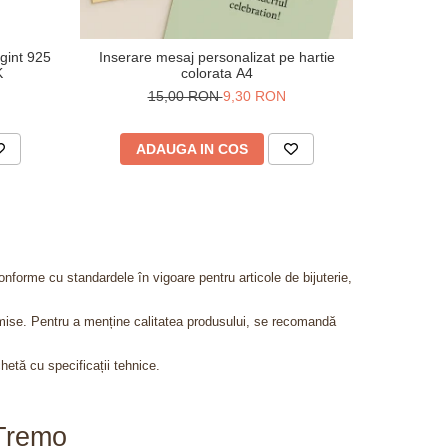
rgint 925
Inserare mesaj personalizat pe hartie
V
K
colorata A4
50
15,00 RON
9,30 RON
ADAUGA IN COS
AD
onforme cu standardele în vigoare pentru articole de bijuterie,
admise. Pentru a menține calitatea produsului, se recomandă
chetă cu specificații tehnice.
aTremo