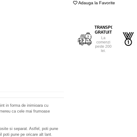
Adauga la Favorite
TRANSPORT
GRATUIT
La
comenzi
peste 200
lei.
gint in forma de inimioara cu
nti mereu ca cele mai frumoase
losite si separat. Astfel, poti pune
l poti pune pe oricare alt lant.