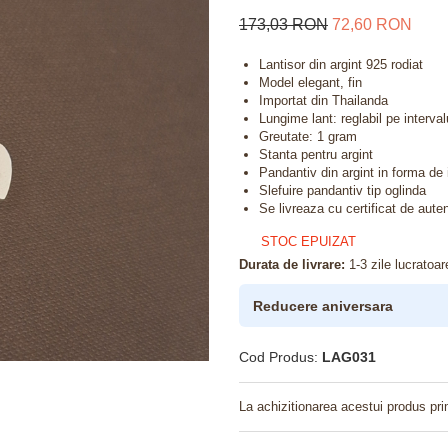
173,03 RON
72,60 RON
Lantisor din argint 925 rodiat
Model elegant, fin
Importat din Thailanda
Lungime lant: reglabil pe interva
Greutate: 1 gram
Stanta pentru argint
Pandantiv din argint in forma de 
Slefuire pandantiv tip oglinda
Se livreaza cu certificat de auten
STOC EPUIZAT
Durata de livrare:
1-3 zile lucratoar
Reducere aniversara
Cod Produs:
LAG031
La achizitionarea acestui produs pri