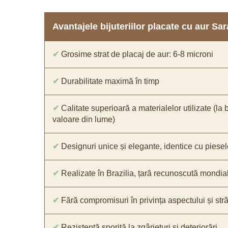
Avantajele bijuteriilor placate cu aur S
✔
Grosime strat de placaj de aur: 6-8 microni
✔
Durabilitate maximă în timp
✔
Calitate superioară a materialelor utilizate (la 
valoare din lume)
✔
Designuri unice și elegante, identice cu piesel
✔
Realizate în Brazilia, țară recunoscută mondial 
✔
Fără compromisuri în privința aspectului și străl
✔
Rezistență sporită la zgârieturi și deteriorări