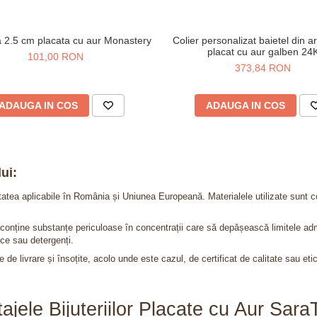
ta 2.5 cm placata cu aur Monastery
Colier personalizat baietel din a
placat cu aur galben 24
101,00 RON
373,84 RON
ADAUGA IN COS
ADAUGA IN COS
ui:
itatea aplicabile în România și Uniunea Europeană. Materialele utilizate sunt c
nu conține substanțe periculoase în concentrații care să depășească limitele 
ce sau detergenți.
 de livrare și însoțite, acolo unde este cazul, de certificat de calitate sau eti
ajele Bijuteriilor Placate cu Aur Sar