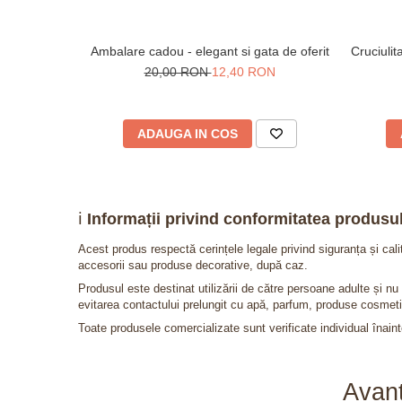
Ambalare cadou - elegant si gata de oferit
Cruciuli
20,00 RON
12,40 RON
ADAUGA IN COS
ℹ️
Informații privind conformitatea produsul
Acest produs respectă cerințele legale privind siguranța și cal
accesorii sau produse decorative, după caz.
Produsul este destinat utilizării de către persoane adulte și 
evitarea contactului prelungit cu apă, parfum, produse cosmeti
Toate produsele comercializate sunt verificate individual înainte
Avant