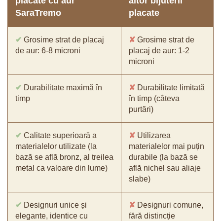
placate cu aur
altor bijuterii
SaraTremo
placate
✔
Grosime strat de placaj
✘
Grosime strat de
de aur: 6-8 microni
placaj de aur: 1-2
microni
✔
Durabilitate maximă în
✘
Durabilitate limitată
timp
în timp (câteva
purtări)
✔
Calitate superioară a
✘
Utilizarea
materialelor utilizate (la
materialelor mai puțin
bază se află bronz, al treilea
durabile (la bază se
metal ca valoare din lume)
află nichel sau aliaje
slabe)
✔
Designuri unice și
✘
Designuri comune,
elegante, identice cu
fără distincție