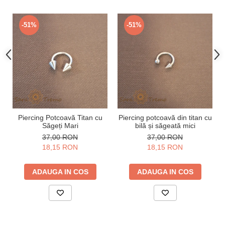
-51%
-51%
Piercing Potcoavă Titan cu
Piercing potcoavă din titan cu
Săgeți Mari
bilă și săgeată mici
37,00 RON
37,00 RON
18,15 RON
18,15 RON
ADAUGA IN COS
ADAUGA IN COS