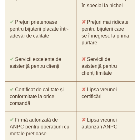
în special la nichel
✔
Prețuri prietenoase
✘
Prețuri mai ridicate
pentru bijuterii placate într-
pentru bijuterii care
adevăr de calitate
se înnegresc la prima
purtare
✔
Servicii excelente de
✘
Servicii de
asistență pentru clienți
asistență pentru
clienți limitate
✔
Certificat de calitate și
✘
Lipsa vreunei
conformitate la orice
certificări
comandă
✔
Firmă autorizată de
✘
Lipsa vreunei
ANPC pentru operațiuni cu
autorizări ANPC
metale prețioase