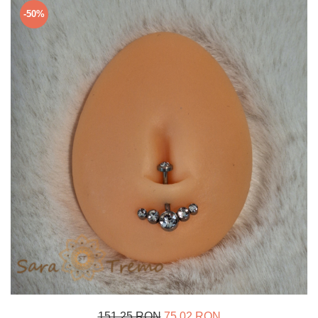
Verighete
-50%
Bijuterii pentru barbati
Inele
Lanturi
Bratari
Talismane
Verighete
Bijuterii din argint placate cu aur
24K
151,25 RON
75,02 RON