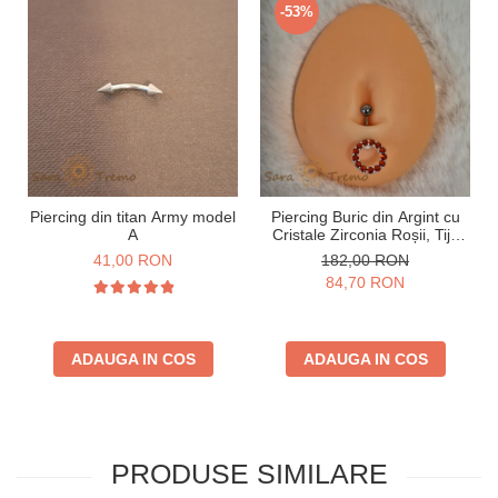
-53%
Piercing din titan Army model
Piercing Buric din Argint cu
A
Cristale Zirconia Roșii, Tijă
Groasă
41,00 RON
182,00 RON
84,70 RON
ADAUGA IN COS
ADAUGA IN COS
PRODUSE SIMILARE