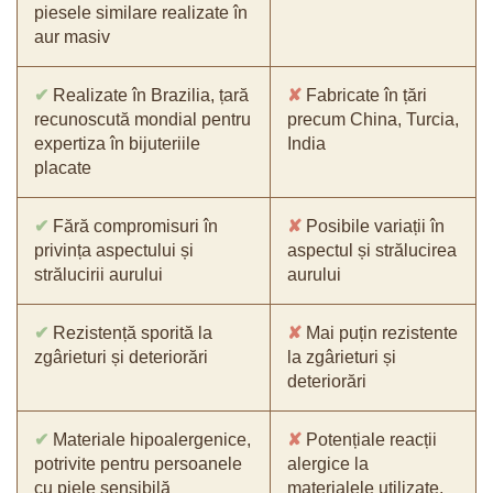
piesele similare realizate în
aur masiv
✔
Realizate în Brazilia, țară
✘
Fabricate în țări
recunoscută mondial pentru
precum China, Turcia,
expertiza în bijuteriile
India
placate
✔
Fără compromisuri în
✘
Posibile variații în
privința aspectului și
aspectul și strălucirea
strălucirii aurului
aurului
✔
Rezistență sporită la
✘
Mai puțin rezistente
zgârieturi și deteriorări
la zgârieturi și
deteriorări
✔
Materiale hipoalergenice,
✘
Potențiale reacții
potrivite pentru persoanele
alergice la
cu piele sensibilă
materialele utilizate,