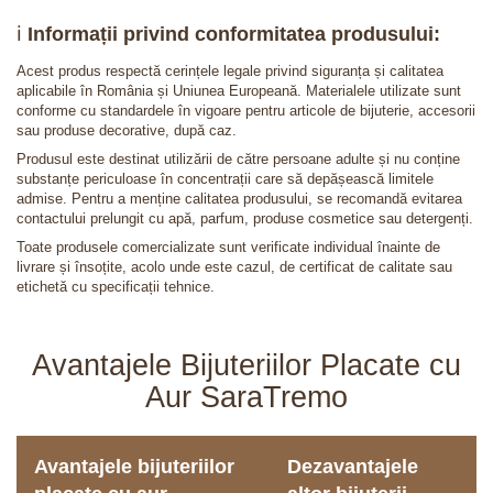
ℹ️
Informații privind conformitatea produsului:
Acest produs respectă cerințele legale privind siguranța și calitatea
aplicabile în România și Uniunea Europeană. Materialele utilizate sunt
conforme cu standardele în vigoare pentru articole de bijuterie, accesorii
sau produse decorative, după caz.
Produsul este destinat utilizării de către persoane adulte și nu conține
substanțe periculoase în concentrații care să depășească limitele
admise. Pentru a menține calitatea produsului, se recomandă evitarea
contactului prelungit cu apă, parfum, produse cosmetice sau detergenți.
Toate produsele comercializate sunt verificate individual înainte de
livrare și însoțite, acolo unde este cazul, de certificat de calitate sau
etichetă cu specificații tehnice.
Avantajele Bijuteriilor Placate cu
Aur SaraTremo
Avantajele bijuteriilor
Dezavantajele