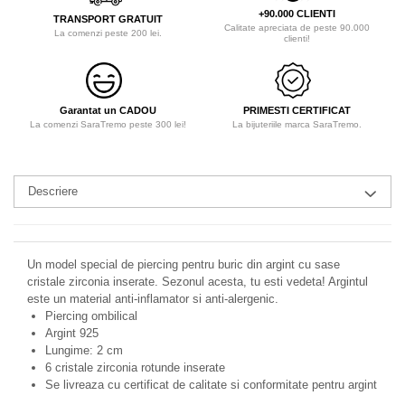
+90.000 CLIENTI
TRANSPORT GRATUIT
Calitate apreciata de peste 90.000
La comenzi peste 200 lei.
clienti!
Garantat un CADOU
PRIMESTI CERTIFICAT
La comenzi SaraTremo peste 300 lei!
La bijuteriile marca SaraTremo.
Descriere
Un model special de piercing pentru buric din argint cu sase
cristale zirconia inserate. Sezonul acesta, tu esti vedeta! Argintul
este un material anti-inflamator si anti-alergenic.
Piercing ombilical
Argint 925
Lungime: 2 cm
6 cristale zirconia rotunde inserate
Se livreaza cu certificat de calitate si conformitate pentru argint