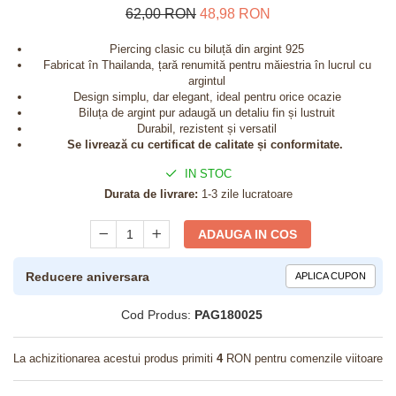
62,00 RON
48,98 RON
Piercing clasic cu biluță din argint 925
Fabricat în Thailanda, țară renumită pentru măiestria în lucrul cu
argintul
Design simplu, dar elegant, ideal pentru orice ocazie
Biluța de argint pur adaugă un detaliu fin și lustruit
Durabil, rezistent și versatil
Se livrează cu certificat de calitate și conformitate.
IN STOC
Durata de livrare:
1-3 zile lucratoare
ADAUGA IN COS
Reducere aniversara
APLICA CUPON
Cod Produs:
PAG180025
La achizitionarea acestui produs primiti
4
RON pentru comenzile viitoare