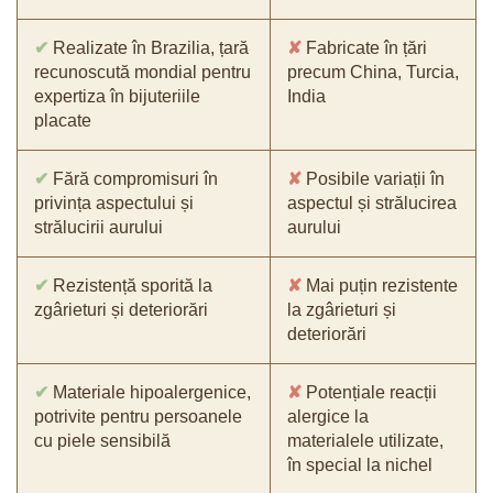
✔
Realizate în Brazilia, țară
✘
Fabricate în țări
recunoscută mondial pentru
precum China, Turcia,
expertiza în bijuteriile
India
placate
✔
Fără compromisuri în
✘
Posibile variații în
privința aspectului și
aspectul și strălucirea
strălucirii aurului
aurului
✔
Rezistență sporită la
✘
Mai puțin rezistente
zgârieturi și deteriorări
la zgârieturi și
deteriorări
✔
Materiale hipoalergenice,
✘
Potențiale reacții
potrivite pentru persoanele
alergice la
cu piele sensibilă
materialele utilizate,
în special la nichel