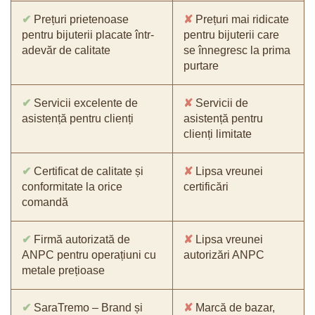
✔
Prețuri prietenoase
✘
Prețuri mai ridicate
pentru bijuterii placate într-
pentru bijuterii care
adevăr de calitate
se înnegresc la prima
purtare
✔
Servicii excelente de
✘
Servicii de
asistență pentru clienți
asistență pentru
clienți limitate
✔
Certificat de calitate și
✘
Lipsa vreunei
conformitate la orice
certificări
comandă
✔
Firmă autorizată de
✘
Lipsa vreunei
ANPC pentru operațiuni cu
autorizări ANPC
metale prețioase
✔
SaraTremo – Brand și
✘
Marcă de bazar,