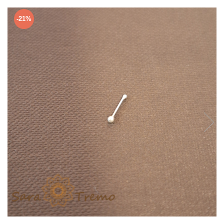
Verighete
Bijuterii pentru barbati
-21%
Inele
Lanturi
Bratari
Talismane
Verighete
Bijuterii din argint placate cu aur
24K