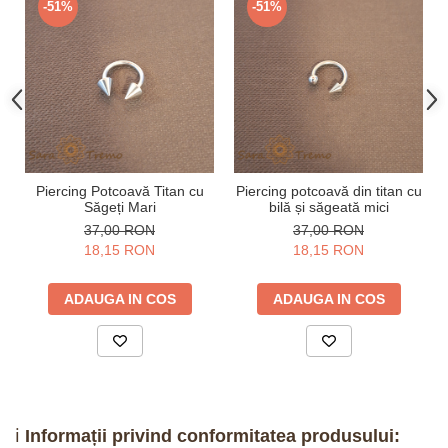
-51%
-51%
Piercing Potcoavă Titan cu
Piercing potcoavă din titan cu
Săgeți Mari
bilă și săgeată mici
37,00 RON
37,00 RON
18,15 RON
18,15 RON
ADAUGA IN COS
ADAUGA IN COS
ℹ️
Informații privind conformitatea produsului: