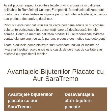
Acest produs respectă cerințele legale privind siguranța și calitatea
aplicabile în România și Uniunea Europeană. Materialele utilizate sunt
conforme cu standardele în vigoare pentru articole de bijuterie, accesorii
sau produse decorative, după caz.
Produsul este destinat utilizării de către persoane adulte și nu conține
substanțe periculoase în concentrații care să depășească limitele
admise. Pentru a menține calitatea produsului, se recomandă evitarea
contactului prelungit cu apă, parfum, produse cosmetice sau detergenți.
Toate produsele comercializate sunt verificate individual înainte de
livrare și însoțite, acolo unde este cazul, de certificat de calitate sau
etichetă cu specificații tehnice.
Avantajele Bijuteriilor Placate cu
Aur SaraTremo
Avantajele bijuteriilor
Dezavantajele
placate cu aur
altor bijuterii
SaraTremo
placate