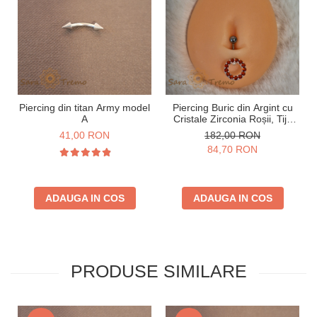
Piercing din titan Army model
Piercing Buric din Argint cu
A
Cristale Zirconia Roșii, Tijă
Groasă
41,00 RON
182,00 RON
84,70 RON
ADAUGA IN COS
ADAUGA IN COS
PRODUSE SIMILARE