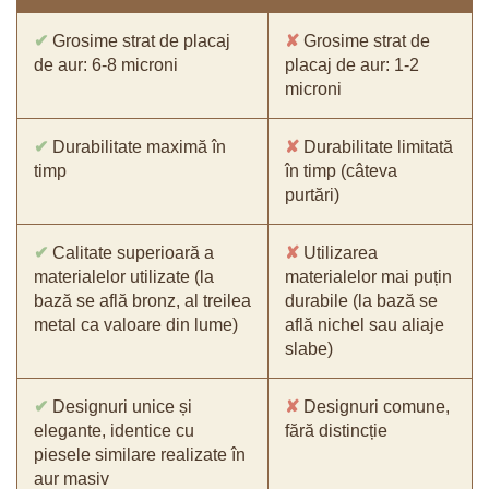
✔
Grosime strat de placaj
✘
Grosime strat de
de aur: 6-8 microni
placaj de aur: 1-2
microni
✔
Durabilitate maximă în
✘
Durabilitate limitată
timp
în timp (câteva
purtări)
✔
Calitate superioară a
✘
Utilizarea
materialelor utilizate (la
materialelor mai puțin
bază se află bronz, al treilea
durabile (la bază se
metal ca valoare din lume)
află nichel sau aliaje
slabe)
✔
Designuri unice și
✘
Designuri comune,
elegante, identice cu
fără distincție
piesele similare realizate în
aur masiv