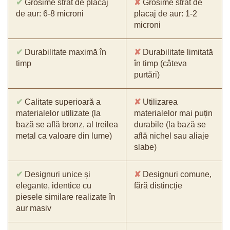
✔
Grosime strat de placaj
✘
Grosime strat de
de aur: 6-8 microni
placaj de aur: 1-2
microni
✔
Durabilitate maximă în
✘
Durabilitate limitată
timp
în timp (câteva
purtări)
✔
Calitate superioară a
✘
Utilizarea
materialelor utilizate (la
materialelor mai puțin
bază se află bronz, al treilea
durabile (la bază se
metal ca valoare din lume)
află nichel sau aliaje
slabe)
✔
Designuri unice și
✘
Designuri comune,
elegante, identice cu
fără distincție
piesele similare realizate în
aur masiv