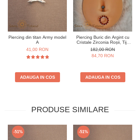
Piercing din titan Army model
Piercing Buric din Argint cu
A
Cristale Zirconia Roșii, Tijă
Groasă
41,00 RON
182,00 RON
84,70 RON
ADAUGA IN COS
ADAUGA IN COS
PRODUSE SIMILARE
-51%
-51%