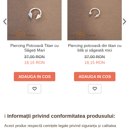
Piercing Potcoavă Titan cu
Piercing potcoavă din titan cu
Săgeți Mari
bilă și săgeată mici
37,00 RON
37,00 RON
18,15 RON
18,15 RON
ADAUGA IN COS
ADAUGA IN COS
ℹ️
Informații privind conformitatea produsului:
Acest produs respectă cerințele legale privind siguranța și calitatea