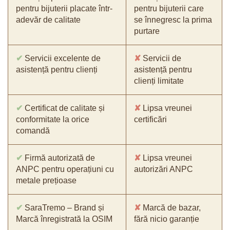
pentru bijuterii placate într-
pentru bijuterii care
adevăr de calitate
se înnegresc la prima
purtare
✔
Servicii excelente de
✘
Servicii de
asistență pentru clienți
asistență pentru
clienți limitate
✔
Certificat de calitate și
✘
Lipsa vreunei
conformitate la orice
certificări
comandă
✔
Firmă autorizată de
✘
Lipsa vreunei
ANPC pentru operațiuni cu
autorizări ANPC
metale prețioase
✔
SaraTremo – Brand și
✘
Marcă de bazar,
Marcă înregistrată la OSIM
fără nicio garanție