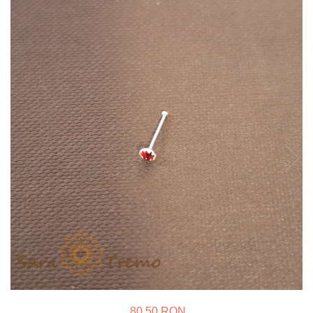
Verighete
Bijuterii pentru barbati
Inele
Lanturi
Bratari
Talismane
Verighete
Bijuterii din argint placate cu aur
24K
80,50 RON