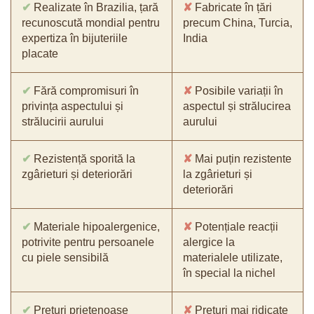
✔
Realizate în Brazilia, țară
✘
Fabricate în țări
recunoscută mondial pentru
precum China, Turcia,
expertiza în bijuteriile
India
placate
✔
Fără compromisuri în
✘
Posibile variații în
privința aspectului și
aspectul și strălucirea
strălucirii aurului
aurului
✔
Rezistență sporită la
✘
Mai puțin rezistente
zgârieturi și deteriorări
la zgârieturi și
deteriorări
✔
Materiale hipoalergenice,
✘
Potențiale reacții
potrivite pentru persoanele
alergice la
cu piele sensibilă
materialele utilizate,
în special la nichel
✔
Prețuri prietenoase
✘
Prețuri mai ridicate