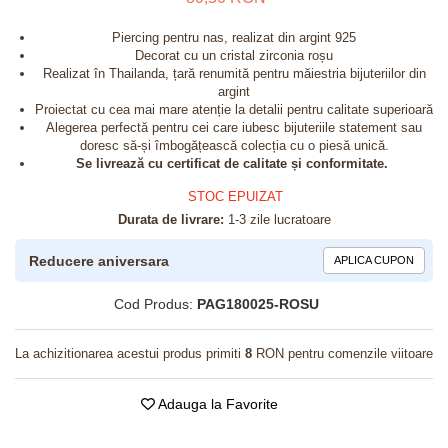
Piercing pentru nas, realizat din argint 925
Decorat cu un cristal zirconia roșu
Realizat în Thailanda, țară renumită pentru măiestria bijuteriilor din
argint
Proiectat cu cea mai mare atenție la detalii pentru calitate superioară
Alegerea perfectă pentru cei care iubesc bijuteriile statement sau
doresc să-și îmbogățească colecția cu o piesă unică.
Se livrează cu certificat de calitate și conformitate.
STOC EPUIZAT
Durata de livrare:
1-3 zile lucratoare
Reducere aniversara
APLICA CUPON
Cod Produs:
PAG180025-ROSU
La achizitionarea acestui produs primiti
8
RON pentru comenzile viitoare
Adauga la Favorite