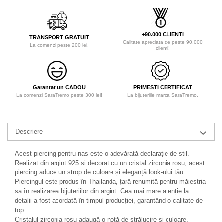
+90.000 CLIENTI
TRANSPORT GRATUIT
Calitate apreciata de peste 90.000
La comenzi peste 200 lei.
clienti!
Garantat un CADOU
PRIMESTI CERTIFICAT
La comenzi SaraTremo peste 300 lei!
La bijuteriile marca SaraTremo.
Descriere
Acest piercing pentru nas este o adevărată declarație de stil.
Realizat din argint 925 și decorat cu un cristal zirconia roșu, acest
piercing aduce un strop de culoare și eleganță look-ului tău.
Piercingul este produs în Thailanda, țară renumită pentru măiestria
sa în realizarea bijuteriilor din argint. Cea mai mare atenție la
detalii a fost acordată în timpul producției, garantând o calitate de
top.
Cristalul zirconia roșu adaugă o notă de strălucire și culoare,