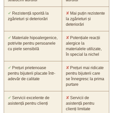
✔
Rezistență sporită la
✘
Mai puțin rezistente
zgârieturi și deteriorări
la zgârieturi și
deteriorări
✔
Materiale hipoalergenice,
✘
Potențiale reacții
potrivite pentru persoanele
alergice la
cu piele sensibilă
materialele utilizate,
în special la nichel
✔
Prețuri prietenoase
✘
Prețuri mai ridicate
pentru bijuterii placate într-
pentru bijuterii care
adevăr de calitate
se înnegresc la prima
purtare
✔
Servicii excelente de
✘
Servicii de
asistență pentru clienți
asistență pentru
clienți limitate