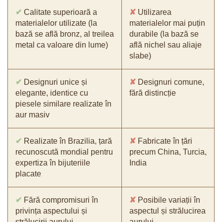
✔
Calitate superioară a
✘
Utilizarea
materialelor utilizate (la
materialelor mai puțin
bază se află bronz, al treilea
durabile (la bază se
metal ca valoare din lume)
află nichel sau aliaje
slabe)
✔
Designuri unice și
✘
Designuri comune,
elegante, identice cu
fără distincție
piesele similare realizate în
aur masiv
✔
Realizate în Brazilia, țară
✘
Fabricate în țări
recunoscută mondial pentru
precum China, Turcia,
expertiza în bijuteriile
India
placate
✔
Fără compromisuri în
✘
Posibile variații în
privința aspectului și
aspectul și strălucirea
strălucirii aurului
aurului