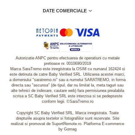
DATE COMERCIALE
Autorizatie ANPC pentru efectuarea de operatiuni cu metale
pretioase nr. 0010690/2019
Marca SaraTremo este inregistrata la OSIM cu numarul 162424 si
este detinuta de catre Baby Verified SRL. Utilizarea acestei marci,
a domeniului "saratremo.ro" sau a numelui SARATREMO, in forma
directa sau "ascunsa" (de tipul, dar nu limitat la, meta taguri sau
alte tehnici de indexare, cautare web) fara permisiunea prealabila
scrisa a SC Baby Verified SRL este interzisa si se pedepseste
conform legii. ©SaraTremo.ro
Copyright SC Baby Verified SRL. Marca inregistrata. Toate
drepturile asupra textelor si fotografiilor sunt rezervate. Site
realizat si promovat de SuportRemote.ro.
Platforma E-commerce
by Gomag