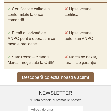
✔
Certificat de calitate și
✘
Lipsa vreunei
conformitate la orice
certificări
comandă
✔
Firmă autorizată de
✘
Lipsa vreunei
ANPC pentru operațiuni cu
autorizări ANPC
metale prețioase
✔
SaraTremo – Brand și
✘
Marcă de bazar,
Marcă înregistrată la OSIM
fără nicio garanție
Descoperă colecția noastră acum!
NEWSLETTER
Nu rata ofertele si promotiile noastre