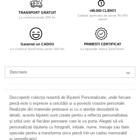
+90.000 CLIENTI
TRANSPORT GRATUIT
Calitate apreciata de peste 90.000
La comenzi peste 200 lei.
clienti!
Garantat un CADOU
PRIMESTI CERTIFICAT
La comenzi SaraTremo peste 300 lei!
La bijuteriile marca SaraTremo.
Descriere
Descoperiți colecția noastră de Bijuterii Personalizate, unde fiecare
piesă este o expresie a unicității și a poveștii voastre personale.
Realizate din materiale prețioase și cu o atenție deosebită la
detalii, aceste bijuterii sunt create pentru a reflecta personalitatea
și stilul unic al fiecărei persoane care le va purta. Alegeți să vă
personalizați bijuteria cu fotografii, inițiale, nume, mesaje sau date
speciale pentru a transforma orice piesă într-un cadou memorabil
și semnificativ!