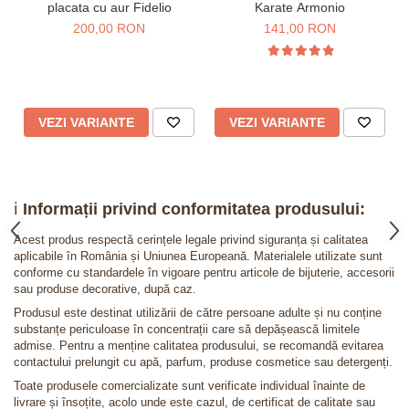
placata cu aur Fidelio
Karate Armonio
200,00 RON
141,00 RON
VEZI VARIANTE
VEZI VARIANTE
ℹ️
Informații privind conformitatea produsului:
Acest produs respectă cerințele legale privind siguranța și calitatea
aplicabile în România și Uniunea Europeană. Materialele utilizate sunt
conforme cu standardele în vigoare pentru articole de bijuterie, accesorii
sau produse decorative, după caz.
Produsul este destinat utilizării de către persoane adulte și nu conține
substanțe periculoase în concentrații care să depășească limitele
admise. Pentru a menține calitatea produsului, se recomandă evitarea
contactului prelungit cu apă, parfum, produse cosmetice sau detergenți.
Toate produsele comercializate sunt verificate individual înainte de
livrare și însoțite, acolo unde este cazul, de certificat de calitate sau