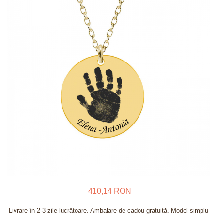
Verighete
Bijuterii pentru barbati
Inele
Lanturi
Bratari
Talismane
Verighete
Bijuterii din argint placate cu aur
24K
410,14 RON
Livrare în 2-3 zile lucrătoare. Ambalare de cadou gratuită. Model simplu