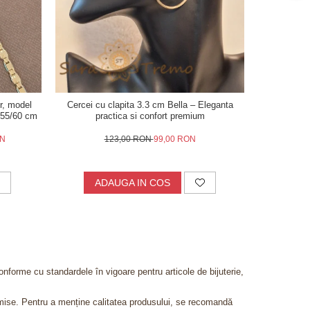
-41%
r, model
Cercei cu clapita 3.3 cm Bella – Eleganta
Verigheta p
0/55/60 cm
practica si confort premium
fin
ON
123,00 RON
99,00 RON
2
ADAUGA IN COS
V
onforme cu standardele în vigoare pentru articole de bijuterie,
admise. Pentru a menține calitatea produsului, se recomandă