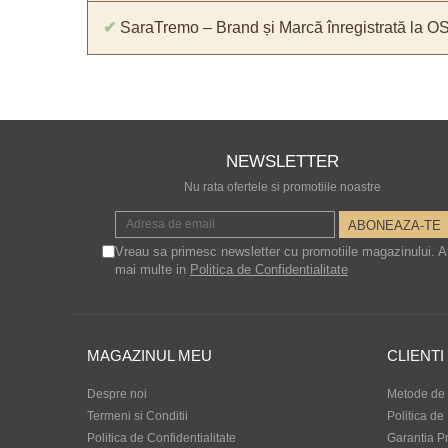
✔
SaraTremo – Brand și Marcă înregistrată la O
NEWSLETTER
Nu rata ofertele si promotiile noastre
Vreau sa primesc newsletter cu promotiile magazinului. A
mai multe in
Politica de Confidentialitate
MAGAZINUL MEU
CLIENTI
Despre noi
Metode de 
Termeni si Conditii
Politica de
Politica de Confidentialitate
Garantia P