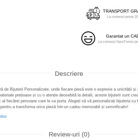
TRANSPORT GR
La comenzi peste 200
Garantat un C
La comenzi SaraTremo pest
Descriere
ă de Bijuterii Personalizate, unde fiecare piesă este o expresie a unicității și
teriale prețioase și cu o atenție deosebită la detalii, aceste bijuterii sunt cre
c al fiecărei persoane care le va purta. Alegeți să vă personalizați bijuteria cu f
pentru a transforma orice piesă într-un cadou memorabil și semnificativ!
odus
Review-uri
(0)