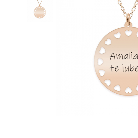
Inele
Lanturi
Bratari
Talismane
Verighete
Bijuterii din argint placate cu aur 24K
Distribuie
pe
Facebook