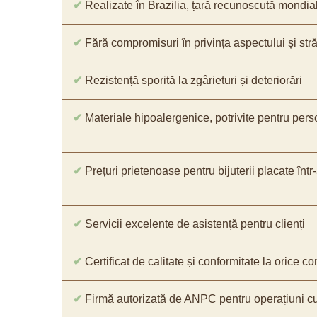
✔
Realizate în Brazilia, țară recunoscută mondial 
✔
Fără compromisuri în privința aspectului și străl
✔
Rezistență sporită la zgârieturi și deteriorări
✔
Materiale hipoalergenice, potrivite pentru pers
✔
Prețuri prietenoase pentru bijuterii placate într
✔
Servicii excelente de asistență pentru clienți
✔
Certificat de calitate și conformitate la orice 
✔
Firmă autorizată de ANPC pentru operațiuni cu