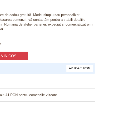
lare de cadou gratuită. Model simplu sau personalizat.
lasarea comenzii, vă contactăm pentru a stabili detaliile
t in Romania de atelier partener, expediat si comercializat prin
er.
e
A IN COS
APLICA CUPON
miti
41
RON pentru comenzile viitoare