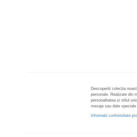
Descoperiți colecția noastr
personale. Realizate din ma
personalitatea și stilul uni
mesaje sau date speciale 
Informatii conformitate pr