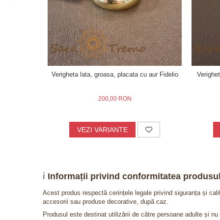
Verigheta lata, groasa, placata cu aur Fidelio
Verighe
200,00 RON
VEZI VARIANTE
ℹ️
Informații privind conformitatea produsul
Acest produs respectă cerințele legale privind siguranța și cal
accesorii sau produse decorative, după caz.
Produsul este destinat utilizării de către persoane adulte și 