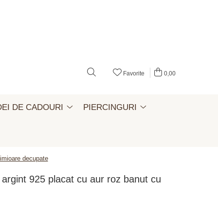
Favorite
0,00
DEI DE CADOURI
PIERCINGURI
inimioare decupate
at argint 925 placat cu aur roz banut cu