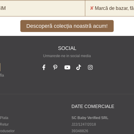
SIM
✘
Marcă de bazar, făr
Descoperă colecția noastră acum!
SOCIAL
Urmareste-ne in social media
fla
DATE COMERCIALE
Plata
SC Baby Verified SRL
 Retur
J22/1247/2018
roduselor
39348826