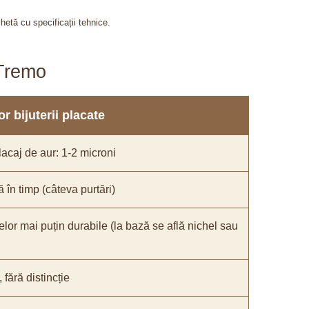
chetă cu specificații tehnice.
aTremo
r bijuterii placate
acaj de aur: 1-2 microni
ă în timp (câteva purtări)
elor mai puțin durabile (la bază se află nichel sau
fără distincție