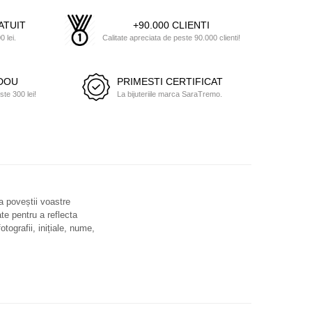
ATUIT
+90.000 CLIENTI
 lei.
Calitate apreciata de peste 90.000 clienti!
ADOU
PRIMESTI CERTIFICAT
e 300 lei!
La bijuteriile marca SaraTremo.
 a poveștii voastre
ate pentru a reflecta
otografii, inițiale, nume,