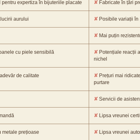
pentru expertiza în bijuteriile placate
✘
Fabricate în țări p
ucirii aurului
✘
Posibile variații în
✘
Mai puțin rezistente
oanele cu piele sensibilă
✘
Potențiale reacții a
nichel
-adevăr de calitate
✘
Prețuri mai ridicat
purtare
✘
Servicii de asistenț
comandă
✘
Lipsa vreunei certif
 metale prețioase
✘
Lipsa vreunei aut