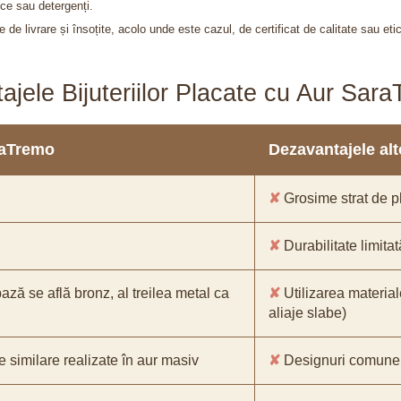
ce sau detergenți.
 de livrare și însoțite, acolo unde este cazul, de certificat de calitate sau eti
ajele Bijuteriilor Placate cu Aur Sar
araTremo
Dezavantajele alto
✘
Grosime strat de pl
✘
Durabilitate limitat
bază se află bronz, al treilea metal ca
✘
Utilizarea material
aliaje slabe)
e similare realizate în aur masiv
✘
Designuri comune, 