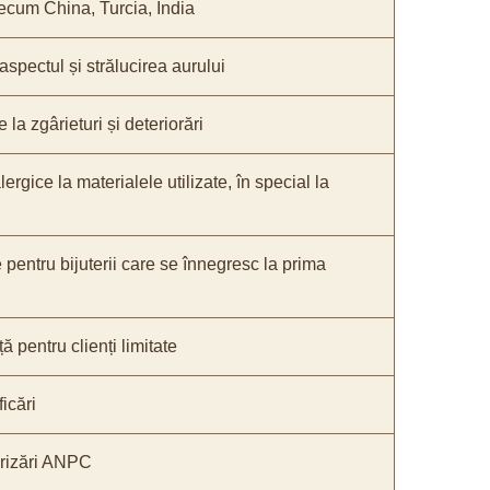
recum China, Turcia, India
 aspectul și strălucirea aurului
 la zgârieturi și deteriorări
lergice la materialele utilizate, în special la
e pentru bijuterii care se înnegresc la prima
ă pentru clienți limitate
icări
orizări ANPC