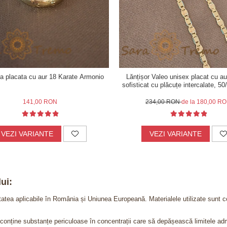
ta placata cu aur 18 Karate Armonio
Lănțișor Valeo unisex placat cu au
sofisticat cu plăcuțe intercalate, 5
141,00 RON
234,00 RON
de la 180,00 R
VEZI VARIANTE
VEZI VARIANTE
ui:
itatea aplicabile în România și Uniunea Europeană. Materialele utilizate sunt c
nu conține substanțe periculoase în concentrații care să depășească limitele 