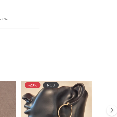
view.
-20%
NOU