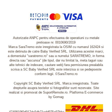
Autorizatie ANPC pentru efectuarea de operatiuni cu metale
pretioase nr. 0010690/2019
Marca SaraTremo este inregistrata la OSIM cu numarul 162424 si
este detinuta de catre Baby Verified SRL. Utilizarea acestei marci,
a domeniului "saratremo.ro" sau a numelui SARATREMO, in forma
directa sau "ascunsa" (de tipul, dar nu limitat la, meta taguri sau
alte tehnici de indexare, cautare web) fara permisiunea prealabila
scrisa a SC Baby Verified SRL este interzisa si se pedepseste
conform legii. ©SaraTremo.ro
Copyright SC Baby Verified SRL. Marca inregistrata. Toate
drepturile asupra textelor si fotografiilor sunt rezervate. Site
realizat si promovat de SuportRemote.ro.
Platforma E-commerce
by Gomag
4749819f0d917dc5db71edd975e97bba