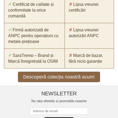
✔
Certificat de calitate și
✘
Lipsa vreunei
conformitate la orice
certificări
comandă
✔
Firmă autorizată de
✘
Lipsa vreunei
ANPC pentru operațiuni cu
autorizări ANPC
metale prețioase
✔
SaraTremo – Brand și
✘
Marcă de bazar,
Marcă înregistrată la OSIM
fără nicio garanție
Descoperă colecția noastră acum!
NEWSLETTER
Nu rata ofertele si promotiile noastre