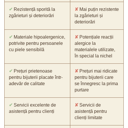
✔
Rezistență sporită la
✘
Mai puțin rezistente
zgârieturi și deteriorări
la zgârieturi și
deteriorări
✔
Materiale hipoalergenice,
✘
Potențiale reacții
potrivite pentru persoanele
alergice la
cu piele sensibilă
materialele utilizate,
în special la nichel
✔
Prețuri prietenoase
✘
Prețuri mai ridicate
pentru bijuterii placate într-
pentru bijuterii care
adevăr de calitate
se înnegresc la prima
purtare
✔
Servicii excelente de
✘
Servicii de
asistență pentru clienți
asistență pentru
clienți limitate