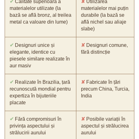
✔
Calitate superioară a
✘
Utilizarea
materialelor utilizate (la
materialelor mai puțin
bază se află bronz, al treilea
durabile (la bază se
metal ca valoare din lume)
află nichel sau aliaje
slabe)
✔
Designuri unice și
✘
Designuri comune,
elegante, identice cu
fără distincție
piesele similare realizate în
aur masiv
✔
Realizate în Brazilia, țară
✘
Fabricate în țări
recunoscută mondial pentru
precum China, Turcia,
expertiza în bijuteriile
India
placate
✔
Fără compromisuri în
✘
Posibile variații în
privința aspectului și
aspectul și strălucirea
strălucirii aurului
aurului