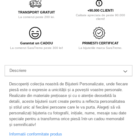
+90.000 CLIENTI
TRANSPORT GRATUIT
Calitate apreciata de peste 90.000
La comenzi peste 200 lei.
clienti!
Garantat un CADOU
PRIMESTI CERTIFICAT
La comenzi SaraTremo peste 300 lei!
La bijuteriile marca SaraTremo.
Descriere
Descoperiți colecția noastră de Bijuterii Personalizate, unde fiecare
piesă este o expresie a unicității și a poveștii voastre personale.
Realizate din materiale prețioase și cu o atenție deosebită la
detalii, aceste bijuterii sunt create pentru a reflecta personalitatea
și stilul unic al fiecărei persoane care le va purta. Alegeți să vă
personalizați bijuteria cu fotografii, inițiale, nume, mesaje sau date
speciale pentru a transforma orice piesă într-un cadou memorabil
și semnificativ!
Informatii conformitate produs