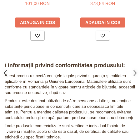
galben 24K
101,00 RON
373,84 RON
ADAUGA IN COS
ADAUGA IN COS
ℹ️
Informații privind conformitatea produsului:
Acest produs respectă cerințele legale privind siguranța și calitatea
aplicabile în România și Uniunea Europeană. Materialele utilizate sunt
conforme cu standardele în vigoare pentru articole de bijuterie, accesorii
sau produse decorative, după caz.
Produsul este destinat utilizării de către persoane adulte și nu conține
substanțe periculoase în concentrații care să depășească limitele
admise. Pentru a menține calitatea produsului, se recomandă evitarea
contactului prelungit cu apă, parfum, produse cosmetice sau detergenți.
Toate produsele comercializate sunt verificate individual înainte de
livrare și însoțite, acolo unde este cazul, de certificat de calitate sau
etichetă cu specificații tehnice.