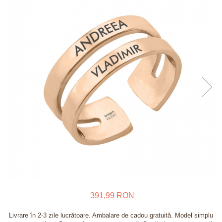
Verighete
Bijuterii pentru barbati
Inele
Lanturi
Bratari
Talismane
Verighete
Bijuterii din argint placate cu aur
24K
391,99 RON
Livrare în 2-3 zile lucrătoare. Ambalare de cadou gratuită. Model simplu