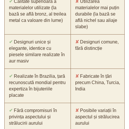
✔
Calitate superioară a
✘
Utilizarea
materialelor utilizate (la
materialelor mai puțin
bază se află bronz, al treilea
durabile (la bază se
metal ca valoare din lume)
află nichel sau aliaje
slabe)
✔
Designuri unice și
✘
Designuri comune,
elegante, identice cu
fără distincție
piesele similare realizate în
aur masiv
✔
Realizate în Brazilia, țară
✘
Fabricate în țări
recunoscută mondial pentru
precum China, Turcia,
expertiza în bijuteriile
India
placate
✔
Fără compromisuri în
✘
Posibile variații în
privința aspectului și
aspectul și strălucirea
strălucirii aurului
aurului