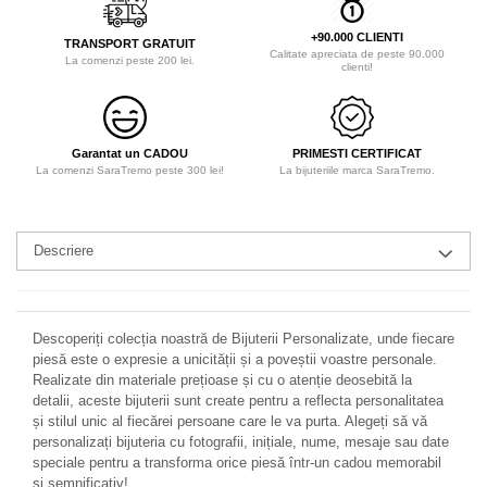
+90.000 CLIENTI
TRANSPORT GRATUIT
Calitate apreciata de peste 90.000
La comenzi peste 200 lei.
clienti!
Garantat un CADOU
PRIMESTI CERTIFICAT
La comenzi SaraTremo peste 300 lei!
La bijuteriile marca SaraTremo.
Descriere
Descoperiți colecția noastră de Bijuterii Personalizate, unde fiecare
piesă este o expresie a unicității și a poveștii voastre personale.
Realizate din materiale prețioase și cu o atenție deosebită la
detalii, aceste bijuterii sunt create pentru a reflecta personalitatea
și stilul unic al fiecărei persoane care le va purta. Alegeți să vă
personalizați bijuteria cu fotografii, inițiale, nume, mesaje sau date
speciale pentru a transforma orice piesă într-un cadou memorabil
și semnificativ!