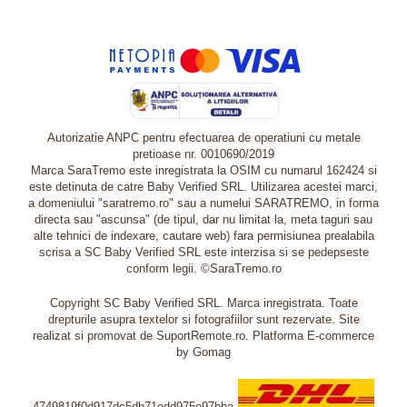
Autorizatie ANPC pentru efectuarea de operatiuni cu metale
pretioase nr. 0010690/2019
Marca SaraTremo este inregistrata la OSIM cu numarul 162424 si
este detinuta de catre Baby Verified SRL. Utilizarea acestei marci,
a domeniului "saratremo.ro" sau a numelui SARATREMO, in forma
directa sau "ascunsa" (de tipul, dar nu limitat la, meta taguri sau
alte tehnici de indexare, cautare web) fara permisiunea prealabila
scrisa a SC Baby Verified SRL este interzisa si se pedepseste
conform legii. ©SaraTremo.ro
Copyright SC Baby Verified SRL. Marca inregistrata. Toate
drepturile asupra textelor si fotografiilor sunt rezervate. Site
realizat si promovat de SuportRemote.ro.
Platforma E-commerce
by Gomag
4749819f0d917dc5db71edd975e97bba