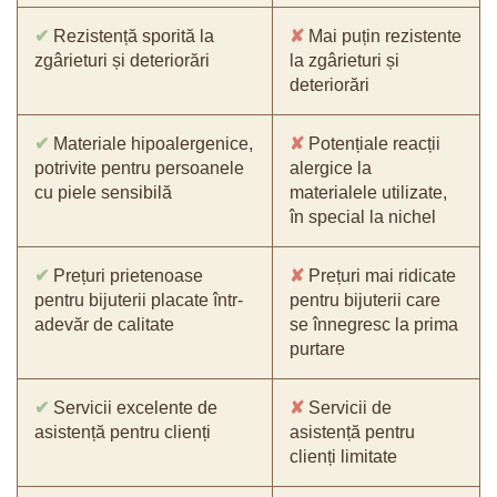
✔
Rezistență sporită la
✘
Mai puțin rezistente
zgârieturi și deteriorări
la zgârieturi și
deteriorări
✔
Materiale hipoalergenice,
✘
Potențiale reacții
potrivite pentru persoanele
alergice la
cu piele sensibilă
materialele utilizate,
în special la nichel
✔
Prețuri prietenoase
✘
Prețuri mai ridicate
pentru bijuterii placate într-
pentru bijuterii care
adevăr de calitate
se înnegresc la prima
purtare
✔
Servicii excelente de
✘
Servicii de
asistență pentru clienți
asistență pentru
clienți limitate