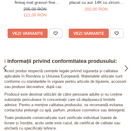
finisaj mat gravuri fine
placat cu aur 14K cu zirconia
Promisio - latime 4 mm
magenta
205,00 RON
202,00 RON
121,00 RON
VEZI VARIANTE
VEZI VARIANTE
ℹ️
Informații privind conformitatea produsului:
Acest produs respectă cerințele legale privind siguranța și calitatea
aplicabile în România și Uniunea Europeană. Materialele utilizate sunt
conforme cu standardele în vigoare pentru articole de bijuterie, accesorii
sau produse decorative, după caz.
Produsul este destinat utilizării de către persoane adulte și nu conține
substanțe periculoase în concentrații care să depășească limitele
admise. Pentru a menține calitatea produsului, se recomandă evitarea
contactului prelungit cu apă, parfum, produse cosmetice sau detergenți.
Toate produsele comercializate sunt verificate individual înainte de
livrare și însoțite, acolo unde este cazul, de certificat de calitate sau
etichetă cu specificații tehnice.