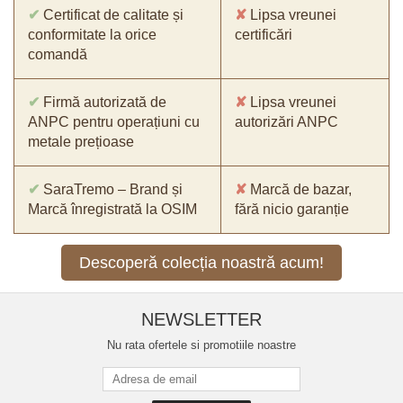
✔
Certificat de calitate și
✘
Lipsa vreunei
conformitate la orice
certificări
comandă
✔
Firmă autorizată de
✘
Lipsa vreunei
ANPC pentru operațiuni cu
autorizări ANPC
metale prețioase
✔
SaraTremo – Brand și
✘
Marcă de bazar,
Marcă înregistrată la OSIM
fără nicio garanție
Descoperă colecția noastră acum!
NEWSLETTER
Nu rata ofertele si promotiile noastre