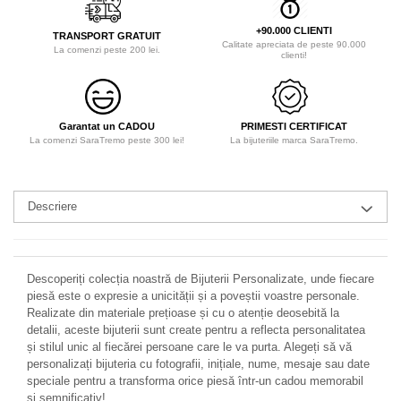
+90.000 CLIENTI
TRANSPORT GRATUIT
Calitate apreciata de peste 90.000
La comenzi peste 200 lei.
clienti!
Garantat un CADOU
PRIMESTI CERTIFICAT
La comenzi SaraTremo peste 300 lei!
La bijuteriile marca SaraTremo.
Descriere
Descoperiți colecția noastră de Bijuterii Personalizate, unde fiecare
piesă este o expresie a unicității și a poveștii voastre personale.
Realizate din materiale prețioase și cu o atenție deosebită la
detalii, aceste bijuterii sunt create pentru a reflecta personalitatea
și stilul unic al fiecărei persoane care le va purta. Alegeți să vă
personalizați bijuteria cu fotografii, inițiale, nume, mesaje sau date
speciale pentru a transforma orice piesă într-un cadou memorabil
și semnificativ!