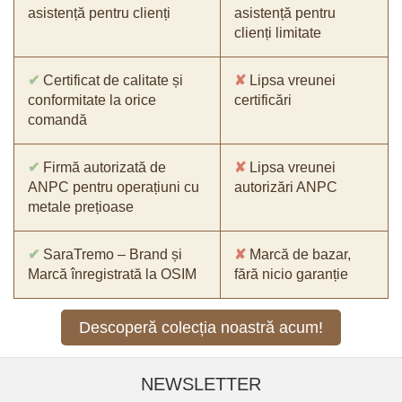
asistență pentru clienți
asistență pentru
clienți limitate
✔
Certificat de calitate și
✘
Lipsa vreunei
conformitate la orice
certificări
comandă
✔
Firmă autorizată de
✘
Lipsa vreunei
ANPC pentru operațiuni cu
autorizări ANPC
metale prețioase
✔
SaraTremo – Brand și
✘
Marcă de bazar,
Marcă înregistrată la OSIM
fără nicio garanție
Descoperă colecția noastră acum!
NEWSLETTER