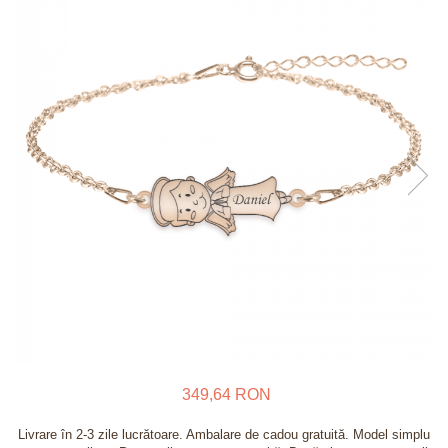
Verighete
Bijuterii pentru barbati
Inele
Lanturi
Bratari
Talismane
Verighete
Bijuterii din argint placate cu aur
24K
349,64 RON
Livrare în 2-3 zile lucrătoare. Ambalare de cadou gratuită. Model simplu