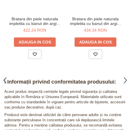
Bratara din piele naturala
Bratara din piele naturala
impletita cu banut din argint
impletita cu banut din argint
925 placat cu aur 24K -
925 placat cu aur roz -
422,24 RON
434,34 RON
constelatia Berbec
constelatia Berbec
ADAUGA IN COS
ADAUGA IN COS
ℹ️
Informații privind conformitatea produsului:
Acest produs respectă cerințele legale privind siguranța și calitatea
aplicabile în România și Uniunea Europeană. Materialele utilizate sunt
conforme cu standardele în vigoare pentru articole de bijuterie, accesorii
sau produse decorative, după caz.
Produsul este destinat utilizării de către persoane adulte și nu conține
substanțe periculoase în concentrații care să depășească limitele
admise. Pentru a menține calitatea produsului, se recomandă evitarea