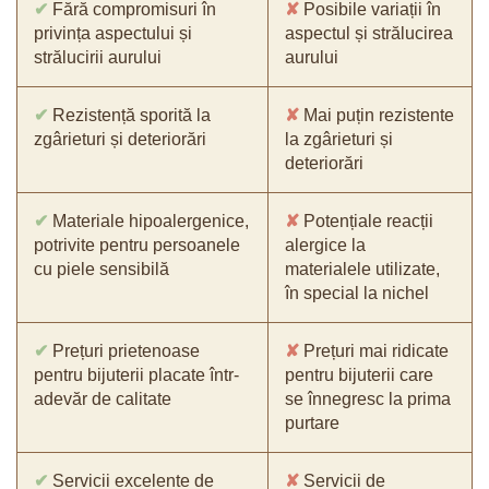
✔
Fără compromisuri în
✘
Posibile variații în
privința aspectului și
aspectul și strălucirea
strălucirii aurului
aurului
✔
Rezistență sporită la
✘
Mai puțin rezistente
zgârieturi și deteriorări
la zgârieturi și
deteriorări
✔
Materiale hipoalergenice,
✘
Potențiale reacții
potrivite pentru persoanele
alergice la
cu piele sensibilă
materialele utilizate,
în special la nichel
✔
Prețuri prietenoase
✘
Prețuri mai ridicate
pentru bijuterii placate într-
pentru bijuterii care
adevăr de calitate
se înnegresc la prima
purtare
✔
Servicii excelente de
✘
Servicii de