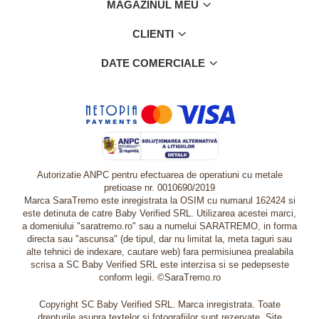
MAGAZINUL MEU
CLIENTI
DATE COMERCIALE
Autorizatie ANPC pentru efectuarea de operatiuni cu metale
pretioase nr. 0010690/2019
Marca SaraTremo este inregistrata la OSIM cu numarul 162424 si
este detinuta de catre Baby Verified SRL. Utilizarea acestei marci,
a domeniului "saratremo.ro" sau a numelui SARATREMO, in forma
directa sau "ascunsa" (de tipul, dar nu limitat la, meta taguri sau
alte tehnici de indexare, cautare web) fara permisiunea prealabila
scrisa a SC Baby Verified SRL este interzisa si se pedepseste
conform legii. ©SaraTremo.ro
Copyright SC Baby Verified SRL. Marca inregistrata. Toate
drepturile asupra textelor si fotografiilor sunt rezervate. Site