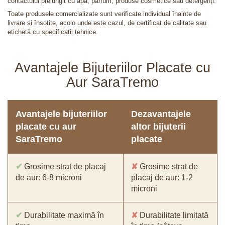
contactului prelungit cu apă, parfum, produse cosmetice sau detergenți.
Toate produsele comercializate sunt verificate individual înainte de
livrare și însoțite, acolo unde este cazul, de certificat de calitate sau
etichetă cu specificații tehnice.
Avantajele Bijuteriilor Placate cu
Aur SaraTremo
Avantajele bijuteriilor
Dezavantajele
placate cu aur
altor bijuterii
SaraTremo
placate
✔
Grosime strat de placaj
✘
Grosime strat de
de aur: 6-8 microni
placaj de aur: 1-2
microni
✔
Durabilitate maximă în
✘
Durabilitate limitată