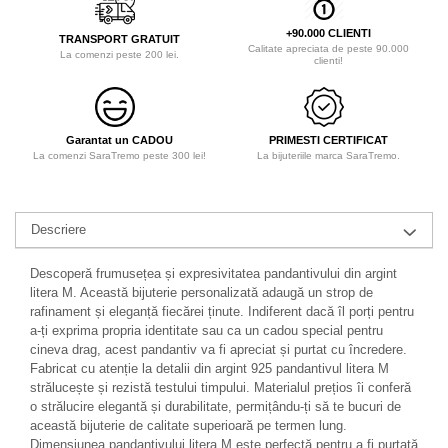
+90.000 CLIENTI
TRANSPORT GRATUIT
Calitate apreciata de peste 90.000
La comenzi peste 200 lei.
clienti!
Garantat un CADOU
PRIMESTI CERTIFICAT
La comenzi SaraTremo peste 300 lei!
La bijuteriile marca SaraTremo.
Descriere
Descoperă frumusețea și expresivitatea pandantivului din argint
litera M. Această bijuterie personalizată adaugă un strop de
rafinament și eleganță fiecărei ținute. Indiferent dacă îl porți pentru
a-ți exprima propria identitate sau ca un cadou special pentru
cineva drag, acest pandantiv va fi apreciat și purtat cu încredere.
Fabricat cu atenție la detalii din argint 925 pandantivul litera M
strălucește și rezistă testului timpului. Materialul prețios îi conferă
o strălucire elegantă și durabilitate, permițându-ți să te bucuri de
această bijuterie de calitate superioară pe termen lung.
Dimensiunea pandantivului litera M este perfectă pentru a fi purtată