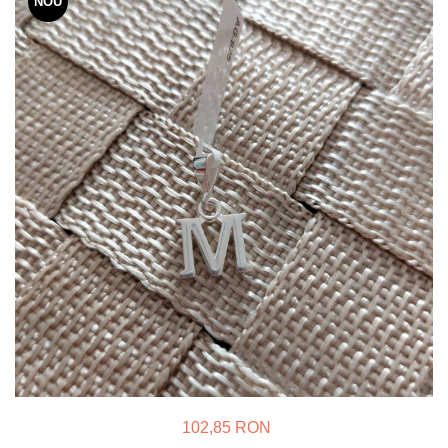
NOU
Verighete
Bijuterii pentru barbati
Inele
Lanturi
Bratari
Talismane
Verighete
Bijuterii din argint placate cu aur
24K
102,85 RON