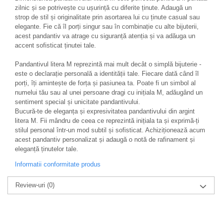
zilnic și se potrivește cu ușurință cu diferite ținute. Adaugă un
strop de stil și originalitate prin asortarea lui cu ținute casual sau
elegante. Fie că îl porți singur sau în combinație cu alte bijuterii,
acest pandantiv va atrage cu siguranță atenția și va adăuga un
accent sofisticat ținutei tale.
Pandantivul litera M reprezintă mai mult decât o simplă bijuterie -
este o declarație personală a identității tale. Fiecare dată când îl
porți, îți amintește de forța și pasiunea ta. Poate fi un simbol al
numelui tău sau al unei persoane dragi cu inițiala M, adăugând un
sentiment special și unicitate pandantivului.
Bucură-te de eleganța și expresivitatea pandantivului din argint
litera M. Fii mândru de ceea ce reprezintă inițiala ta și exprimă-ți
stilul personal într-un mod subtil și sofisticat. Achiziționează acum
acest pandantiv personalizat și adaugă o notă de rafinament și
eleganță ținutelor tale.
Informatii conformitate produs
Review-uri
(0)