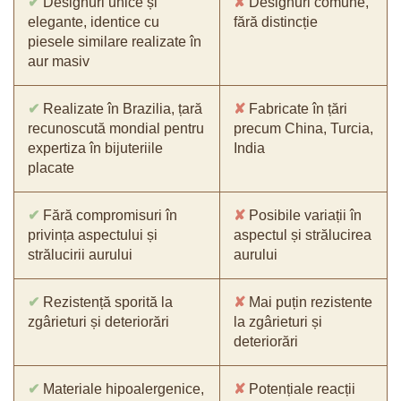
✔
Designuri unice și
✘
Designuri comune,
elegante, identice cu
fără distincție
piesele similare realizate în
aur masiv
✔
Realizate în Brazilia, țară
✘
Fabricate în țări
recunoscută mondial pentru
precum China, Turcia,
expertiza în bijuteriile
India
placate
✔
Fără compromisuri în
✘
Posibile variații în
privința aspectului și
aspectul și strălucirea
strălucirii aurului
aurului
✔
Rezistență sporită la
✘
Mai puțin rezistente
zgârieturi și deteriorări
la zgârieturi și
deteriorări
✔
Materiale hipoalergenice,
✘
Potențiale reacții