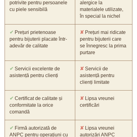
potrivite pentru persoanele
alergice la
cu piele sensibilă
materialele utilizate,
în special la nichel
✔
Prețuri prietenoase
✘
Prețuri mai ridicate
pentru bijuterii placate într-
pentru bijuterii care
adevăr de calitate
se înnegresc la prima
purtare
✔
Servicii excelente de
✘
Servicii de
asistență pentru clienți
asistență pentru
clienți limitate
✔
Certificat de calitate și
✘
Lipsa vreunei
conformitate la orice
certificări
comandă
✔
Firmă autorizată de
✘
Lipsa vreunei
ANPC pentru operațiuni cu
autorizări ANPC