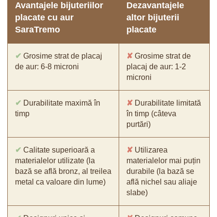
Avantajele bijuteriilor
Dezavantajele
placate cu aur
altor bijuterii
SaraTremo
placate
✔
Grosime strat de placaj
✘
Grosime strat de
de aur: 6-8 microni
placaj de aur: 1-2
microni
✔
Durabilitate maximă în
✘
Durabilitate limitată
timp
în timp (câteva
purtări)
✔
Calitate superioară a
✘
Utilizarea
materialelor utilizate (la
materialelor mai puțin
bază se află bronz, al treilea
durabile (la bază se
metal ca valoare din lume)
află nichel sau aliaje
slabe)