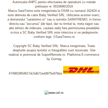
Autorizatie ANPC pentru efectuarea de operatiuni cu metale
pretioase nr. 0010690/2019
Marca SaraTremo este inregistrata la OSIM cu numarul 162424 si
este detinuta de catre Baby Verified SRL. Utilizarea acestei marci,
a domeniului "saratremo.ro" sau a numelui SARATREMO, in forma
directa sau "ascunsa" (de tipul, dar nu limitat la, meta taguri sau
alte tehnici de indexare, cautare web) fara permisiunea prealabila
scrisa a SC Baby Verified SRL este interzisa si se pedepseste
conform legii. ©SaraTremo.ro
Copyright SC Baby Verified SRL. Marca inregistrata. Toate
drepturile asupra textelor si fotografiilor sunt rezervate. Site
realizat si promovat de SuportRemote.ro.
Platforma E-commerce
by Gomag
4749819f0d917dc5db71edd975e97bba
Livrare oriunde in Europa in 2 zile prin DHL Express