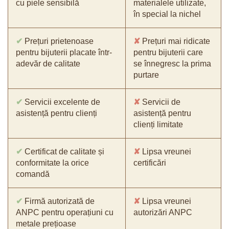
cu piele sensibilă
materialele utilizate,
în special la nichel
✔
Prețuri prietenoase
✘
Prețuri mai ridicate
pentru bijuterii placate într-
pentru bijuterii care
adevăr de calitate
se înnegresc la prima
purtare
✔
Servicii excelente de
✘
Servicii de
asistență pentru clienți
asistență pentru
clienți limitate
✔
Certificat de calitate și
✘
Lipsa vreunei
conformitate la orice
certificări
comandă
✔
Firmă autorizată de
✘
Lipsa vreunei
ANPC pentru operațiuni cu
autorizări ANPC
metale prețioase