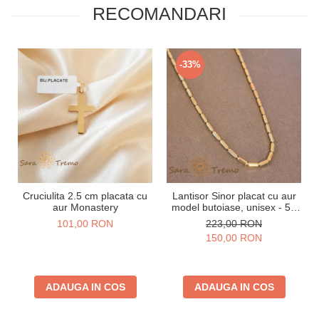
RECOMANDARI
-33%
Cruciulita 2.5 cm placata cu
Lantisor Sinor placat cu aur
aur Monastery
model butoiase, unisex - 50
cm
101,00 RON
223,00 RON
150,00 RON
ADAUGA IN COS
ADAUGA IN COS