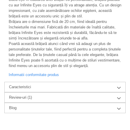
cu aur Infinite Eyes cu siguranță îți va atrage atenția. Cu un design
impresionant, cu zale asemănătoare ochilor egipteni, această
brățară este un accesoriu unic și plin de stil.
Brățara are o dimensiune fixă de 20 cm, fiind ideală pentru
încheieturile mai mari. Fabricată din materiale de înaltă calitate,
brățara Infinite Eyes este rezistentă și durabilă, făcându-te să te
simți încrezătoare și elegantă oriunde te-ai afla.
Poartă această brățară atunci când vrei să adaugi un plus de
personalitate ținutelor tale, fiind perfectă pentru a completa ținutele
tale preferate. De la ținutele casual până la cele elegante, brățara
Infinite Eyes poate fi asortată cu o mulțime de stiluri vestimentare,
fiind mereu un accesoriu plin de stil și eleganță.
Informatii conformitate produs
Caracteristici
Review-uri
(1)
Blog