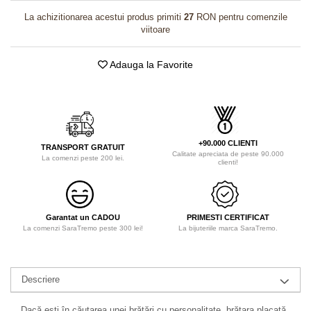
La achizitionarea acestui produs primiti
27
RON pentru comenzile
viitoare
Adauga la Favorite
+90.000 CLIENTI
TRANSPORT GRATUIT
Calitate apreciata de peste 90.000
La comenzi peste 200 lei.
clienti!
Garantat un CADOU
PRIMESTI CERTIFICAT
La comenzi SaraTremo peste 300 lei!
La bijuteriile marca SaraTremo.
Descriere
Dacă ești în căutarea unei brățări cu personalitate, brățara placată