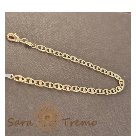
Verighete
Bijuterii pentru barbati
Inele
Lanturi
Bratari
Talismane
Verighete
Bijuterii din argint placate cu aur
24K