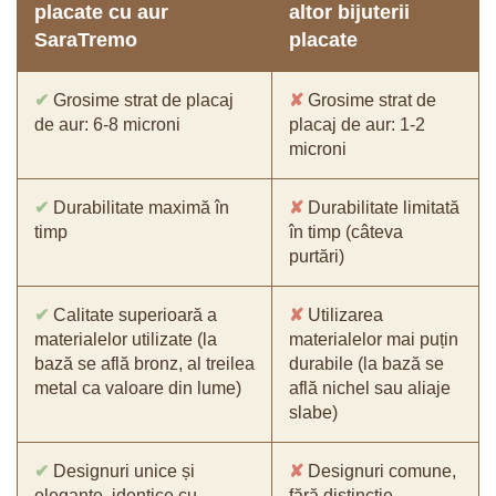
placate cu aur
altor bijuterii
SaraTremo
placate
✔
Grosime strat de placaj
✘
Grosime strat de
de aur: 6-8 microni
placaj de aur: 1-2
microni
✔
Durabilitate maximă în
✘
Durabilitate limitată
timp
în timp (câteva
purtări)
✔
Calitate superioară a
✘
Utilizarea
materialelor utilizate (la
materialelor mai puțin
bază se află bronz, al treilea
durabile (la bază se
metal ca valoare din lume)
află nichel sau aliaje
slabe)
✔
Designuri unice și
✘
Designuri comune,
elegante, identice cu
fără distincție