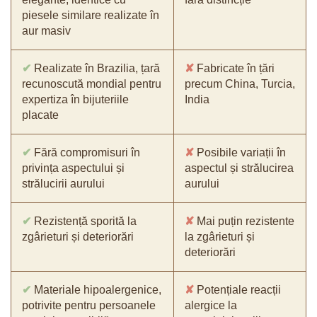
piesele similare realizate în
aur masiv
✔
Realizate în Brazilia, țară
✘
Fabricate în țări
recunoscută mondial pentru
precum China, Turcia,
expertiza în bijuteriile
India
placate
✔
Fără compromisuri în
✘
Posibile variații în
privința aspectului și
aspectul și strălucirea
strălucirii aurului
aurului
✔
Rezistență sporită la
✘
Mai puțin rezistente
zgârieturi și deteriorări
la zgârieturi și
deteriorări
✔
Materiale hipoalergenice,
✘
Potențiale reacții
potrivite pentru persoanele
alergice la