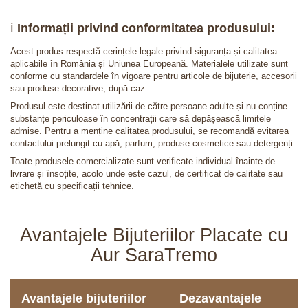
ℹ️
Informații privind conformitatea produsului:
Acest produs respectă cerințele legale privind siguranța și calitatea
aplicabile în România și Uniunea Europeană. Materialele utilizate sunt
conforme cu standardele în vigoare pentru articole de bijuterie, accesorii
sau produse decorative, după caz.
Produsul este destinat utilizării de către persoane adulte și nu conține
substanțe periculoase în concentrații care să depășească limitele
admise. Pentru a menține calitatea produsului, se recomandă evitarea
contactului prelungit cu apă, parfum, produse cosmetice sau detergenți.
Toate produsele comercializate sunt verificate individual înainte de
livrare și însoțite, acolo unde este cazul, de certificat de calitate sau
etichetă cu specificații tehnice.
Avantajele Bijuteriilor Placate cu
Aur SaraTremo
Avantajele bijuteriilor
Dezavantajele