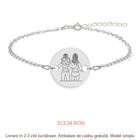
Verighete
Bijuterii pentru barbati
Inele
Lanturi
Bratari
Talismane
Verighete
Bijuterii din argint placate cu aur
24K
313,34 RON
Livrare în 2-3 zile lucrătoare. Ambalare de cadou gratuită. Model simplu