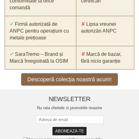
conformitate la orice
certificări
comandă
✔
Firmă autorizată de
✘
Lipsa vreunei
ANPC pentru operațiuni cu
autorizări ANPC
metale prețioase
✔
SaraTremo – Brand și
✘
Marcă de bazar,
Marcă înregistrată la OSIM
fără nicio garanție
Descoperă colecția noastră acum!
NEWSLETTER
Nu rata ofertele si promotiile noastre