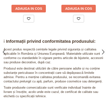
ADAUGA IN COS
ADAUGA IN COS
ℹ️
Informații privind conformitatea produsului:
Acest produs respectă cerințele legale privind siguranța și calitatea
aplicabile în România și Uniunea Europeană. Materialele utilizate sunt
conforme cu standardele în vigoare pentru articole de bijuterie, accesorii
sau produse decorative, după caz.
Produsul este destinat utilizării de către persoane adulte și nu conține
substanțe periculoase în concentrații care să depășească limitele
admise. Pentru a menține calitatea produsului, se recomandă evitarea
contactului prelungit cu apă, parfum, produse cosmetice sau detergenți.
Toate produsele comercializate sunt verificate individual înainte de
livrare și însoțite, acolo unde este cazul, de certificat de calitate sau
etichetă cu specificații tehnice.