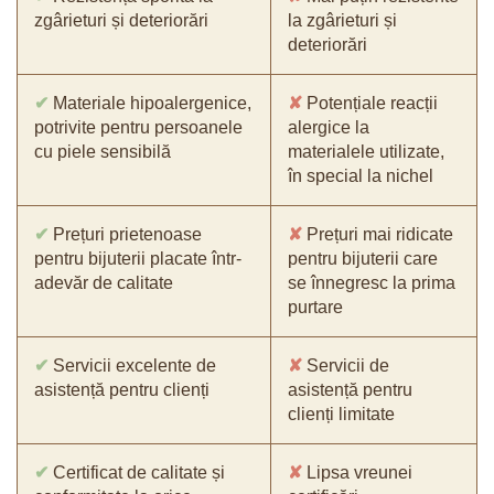
zgârieturi și deteriorări
la zgârieturi și
deteriorări
✔
Materiale hipoalergenice,
✘
Potențiale reacții
potrivite pentru persoanele
alergice la
cu piele sensibilă
materialele utilizate,
în special la nichel
✔
Prețuri prietenoase
✘
Prețuri mai ridicate
pentru bijuterii placate într-
pentru bijuterii care
adevăr de calitate
se înnegresc la prima
purtare
✔
Servicii excelente de
✘
Servicii de
asistență pentru clienți
asistență pentru
clienți limitate
✔
Certificat de calitate și
✘
Lipsa vreunei