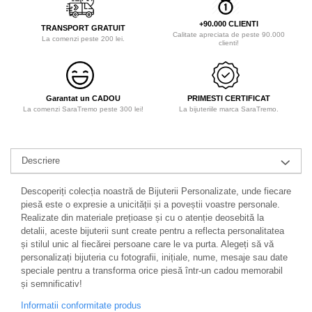
+90.000 CLIENTI
TRANSPORT GRATUIT
Calitate apreciata de peste 90.000
La comenzi peste 200 lei.
clienti!
Garantat un CADOU
PRIMESTI CERTIFICAT
La comenzi SaraTremo peste 300 lei!
La bijuteriile marca SaraTremo.
Descriere
Descoperiți colecția noastră de Bijuterii Personalizate, unde fiecare
piesă este o expresie a unicității și a poveștii voastre personale.
Realizate din materiale prețioase și cu o atenție deosebită la
detalii, aceste bijuterii sunt create pentru a reflecta personalitatea
și stilul unic al fiecărei persoane care le va purta. Alegeți să vă
personalizați bijuteria cu fotografii, inițiale, nume, mesaje sau date
speciale pentru a transforma orice piesă într-un cadou memorabil
și semnificativ!
Informatii conformitate produs