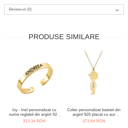
Review-uri
(0)
PRODUSE SIMILARE
Ivy - Inel personalizat cu
Colier personalizat baietel din
nume reglabil din argint 925
argint 925 placat cu aur
placat cu aur galben 24K
galben 24K
313,34 RON
373,84 RON