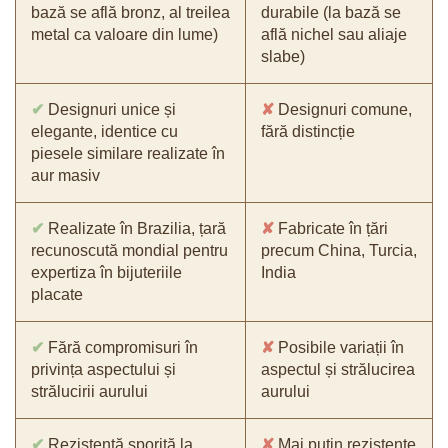
bază se află bronz, al treilea
durabile (la bază se
metal ca valoare din lume)
află nichel sau aliaje
slabe)
✔
Designuri unice și
✘
Designuri comune,
elegante, identice cu
fără distincție
piesele similare realizate în
aur masiv
✔
Realizate în Brazilia, țară
✘
Fabricate în țări
recunoscută mondial pentru
precum China, Turcia,
expertiza în bijuteriile
India
placate
✔
Fără compromisuri în
✘
Posibile variații în
privința aspectului și
aspectul și strălucirea
strălucirii aurului
aurului
✔
Rezistență sporită la
✘
Mai puțin rezistente