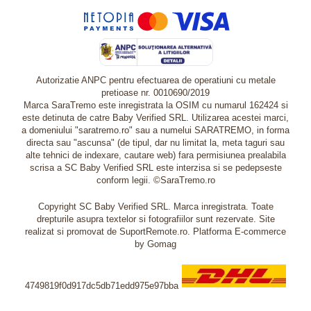
Autorizatie ANPC pentru efectuarea de operatiuni cu metale
pretioase nr. 0010690/2019
Marca SaraTremo este inregistrata la OSIM cu numarul 162424 si
este detinuta de catre Baby Verified SRL. Utilizarea acestei marci,
a domeniului "saratremo.ro" sau a numelui SARATREMO, in forma
directa sau "ascunsa" (de tipul, dar nu limitat la, meta taguri sau
alte tehnici de indexare, cautare web) fara permisiunea prealabila
scrisa a SC Baby Verified SRL este interzisa si se pedepseste
conform legii. ©SaraTremo.ro
Copyright SC Baby Verified SRL. Marca inregistrata. Toate
drepturile asupra textelor si fotografiilor sunt rezervate. Site
realizat si promovat de SuportRemote.ro.
Platforma E-commerce
by Gomag
4749819f0d917dc5db71edd975e97bba
Livrare oriunde in Europa in 2 zile prin DHL Express