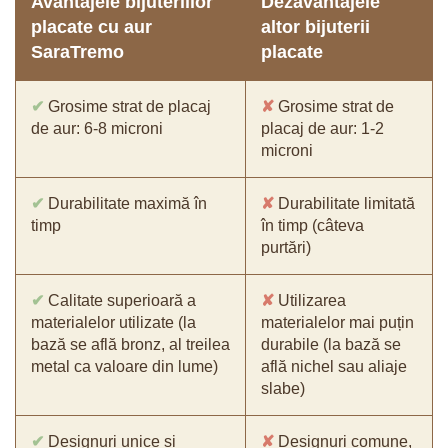
Avantajele bijuteriilor
Dezavantajele
placate cu aur
altor bijuterii
SaraTremo
placate
✔
Grosime strat de placaj
✘
Grosime strat de
de aur: 6-8 microni
placaj de aur: 1-2
microni
✔
Durabilitate maximă în
✘
Durabilitate limitată
timp
în timp (câteva
purtări)
✔
Calitate superioară a
✘
Utilizarea
materialelor utilizate (la
materialelor mai puțin
bază se află bronz, al treilea
durabile (la bază se
metal ca valoare din lume)
află nichel sau aliaje
slabe)
✔
Designuri unice și
✘
Designuri comune,