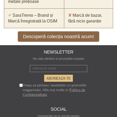
metale prețioase
✔
SaraTremo – Brand și
✘
Marcă de bazar,
Marcă înregistrată la OSIM
fără nicio garanție
Descoperă colecția noastră acum!
NEWSLETTER
Nu rata ofertele si promotiile noastre
Vreau sa primesc newsletter cu promotiile
magazinului. Afla mai multe in
Politica de
Confidentialitate
SOCIAL
Urmareste-ne in social media