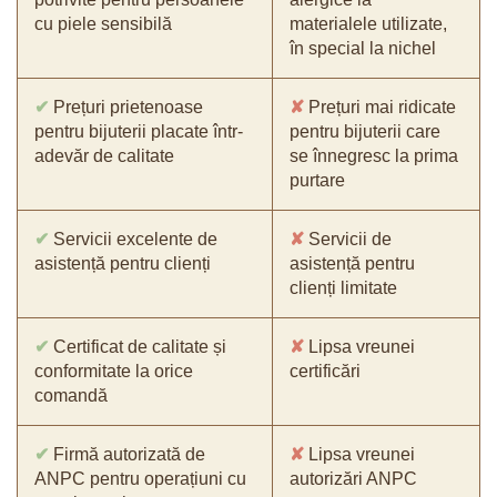
cu piele sensibilă
materialele utilizate,
în special la nichel
✔
Prețuri prietenoase
✘
Prețuri mai ridicate
pentru bijuterii placate într-
pentru bijuterii care
adevăr de calitate
se înnegresc la prima
purtare
✔
Servicii excelente de
✘
Servicii de
asistență pentru clienți
asistență pentru
clienți limitate
✔
Certificat de calitate și
✘
Lipsa vreunei
conformitate la orice
certificări
comandă
✔
Firmă autorizată de
✘
Lipsa vreunei
ANPC pentru operațiuni cu
autorizări ANPC