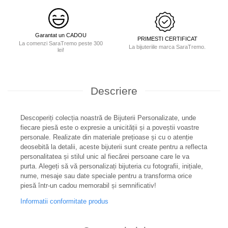
Garantat un CADOU
PRIMESTI CERTIFICAT
La comenzi SaraTremo peste 300
La bijuteriile marca SaraTremo.
lei!
Descriere
Descoperiți colecția noastră de Bijuterii Personalizate, unde
fiecare piesă este o expresie a unicității și a poveștii voastre
personale. Realizate din materiale prețioase și cu o atenție
deosebită la detalii, aceste bijuterii sunt create pentru a reflecta
personalitatea și stilul unic al fiecărei persoane care le va
purta. Alegeți să vă personalizați bijuteria cu fotografii, inițiale,
nume, mesaje sau date speciale pentru a transforma orice
piesă într-un cadou memorabil și semnificativ!
Informatii conformitate produs