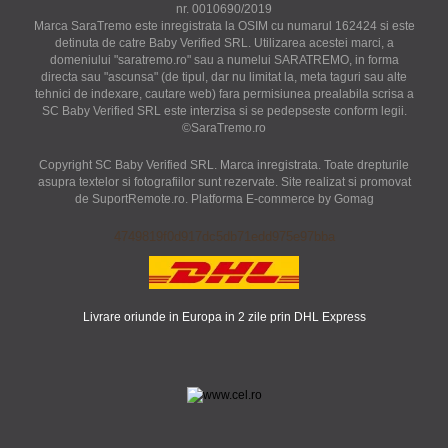
nr. 0010690/2019
Marca SaraTremo este inregistrata la OSIM cu numarul 162424 si este
detinuta de catre Baby Verified SRL. Utilizarea acestei marci, a
domeniului "saratremo.ro" sau a numelui SARATREMO, in forma
directa sau "ascunsa" (de tipul, dar nu limitat la, meta taguri sau alte
tehnici de indexare, cautare web) fara permisiunea prealabila scrisa a
SC Baby Verified SRL este interzisa si se pedepseste conform legii.
©SaraTremo.ro
Copyright SC Baby Verified SRL. Marca inregistrata. Toate drepturile
asupra textelor si fotografiilor sunt rezervate. Site realizat si promovat
de SuportRemote.ro.
Platforma E-commerce by Gomag
4749819f0d917dc5db71edd975e97bba
Livrare oriunde in Europa in 2 zile prin DHL Express