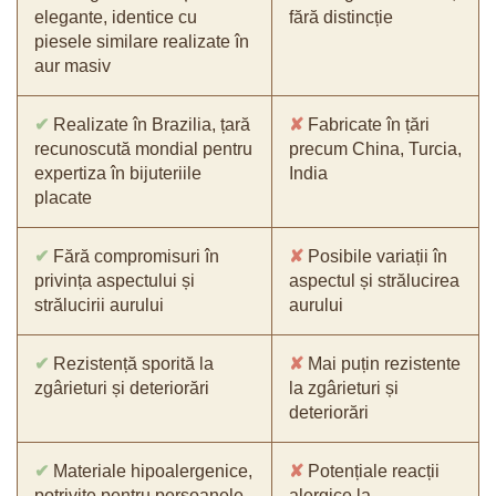
elegante, identice cu
fără distincție
piesele similare realizate în
aur masiv
✔
Realizate în Brazilia, țară
✘
Fabricate în țări
recunoscută mondial pentru
precum China, Turcia,
expertiza în bijuteriile
India
placate
✔
Fără compromisuri în
✘
Posibile variații în
privința aspectului și
aspectul și strălucirea
strălucirii aurului
aurului
✔
Rezistență sporită la
✘
Mai puțin rezistente
zgârieturi și deteriorări
la zgârieturi și
deteriorări
✔
Materiale hipoalergenice,
✘
Potențiale reacții
potrivite pentru persoanele
alergice la