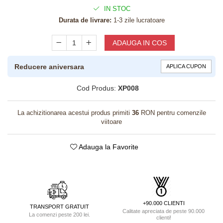
IN STOC
Durata de livrare:
1-3 zile lucratoare
ADAUGA IN COS
Reducere aniversara
APLICA CUPON
Cod Produs:
XP008
La achizitionarea acestui produs primiti
36
RON pentru comenzile
viitoare
Adauga la Favorite
+90.000 CLIENTI
TRANSPORT GRATUIT
Calitate apreciata de peste 90.000
La comenzi peste 200 lei.
clienti!