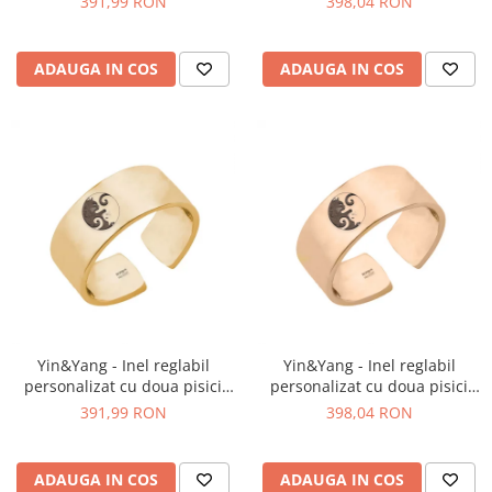
391,99 RON
398,04 RON
galben 24K
roz
ADAUGA IN COS
ADAUGA IN COS
Yin&Yang - Inel reglabil
Yin&Yang - Inel reglabil
personalizat cu doua pisici
personalizat cu doua pisici
din argint 925 placat cu aur
din argint 925 placat cu aur
391,99 RON
398,04 RON
galben 24K
roz
ADAUGA IN COS
ADAUGA IN COS