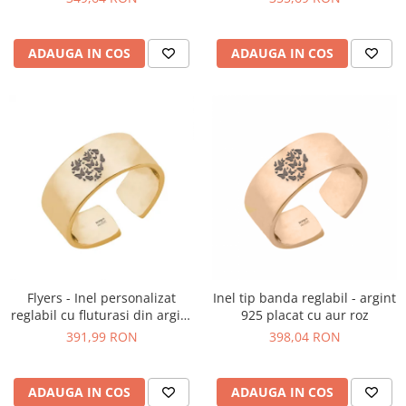
galben 24K
ADAUGA IN COS
ADAUGA IN COS
Flyers - Inel personalizat
Inel tip banda reglabil - argint
reglabil cu fluturasi din argint
925 placat cu aur roz
925 placat cu aur galben 24K
391,99 RON
398,04 RON
ADAUGA IN COS
ADAUGA IN COS