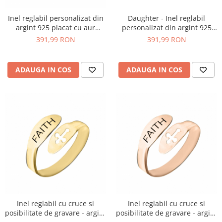
Inel reglabil personalizat din
Daughter - Inel reglabil
argint 925 placat cu aur
personalizat din argint 925
galben 24 Karate
placat cu aur roz
391,99 RON
391,99 RON
ADAUGA IN COS
ADAUGA IN COS
Inel reglabil cu cruce si
Inel reglabil cu cruce si
posibilitate de gravare - argint
posibilitate de gravare - argint