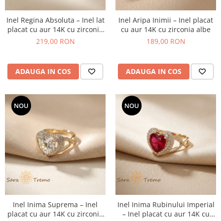
Inel Regina Absoluta – Inel lat
Inel Aripa Inimii – Inel placat
placat cu aur 14K cu zirconia
cu aur 14K cu zirconia albe
albe pavate
219,00 RON
189,00 RON
ADAUGA IN COS
ADAUGA IN COS
NOU
NOU
Inel Inima Suprema – Inel
Inel Inima Rubinului Imperial
placat cu aur 14K cu zirconia
– Inel placat cu aur 14K cu