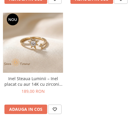
NOU
Inel Steaua Luminii – Inel
placat cu aur 14K cu zirconia
albe
189,00 RON
ADAUGA IN COS