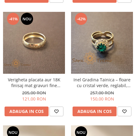
-41%
NOU
-42%
Verigheta placata aur 18K
Inel Gradina Tainica – floare
finisaj mat gravuri fine
cu cristal verde, reglabil,
Promisio - latime 4 mm
placat cu aur 18K
205,00 RON
257,00 RON
121,00 RON
150,00 RON
ADAUGA IN COS
ADAUGA IN COS
NOU
NOU