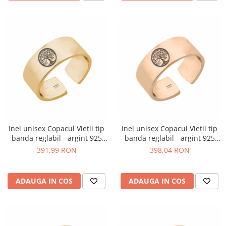
Inel unisex Copacul Vieții tip
Inel unisex Copacul Vieții tip
banda reglabil - argint 925
banda reglabil - argint 925
placat cu aur 24K
placat cu aur roz
391,99 RON
398,04 RON
ADAUGA IN COS
ADAUGA IN COS