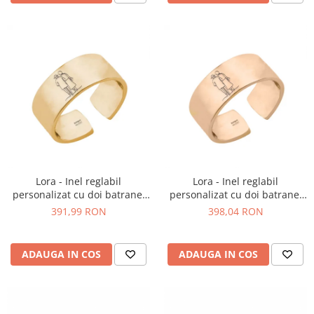
Lora - Inel reglabil
Lora - Inel reglabil
personalizat cu doi batranei
personalizat cu doi batranei
din argint 925 placat cu aur
din argint 925 placat cu aur
391,99 RON
398,04 RON
galben 24K
roz
ADAUGA IN COS
ADAUGA IN COS