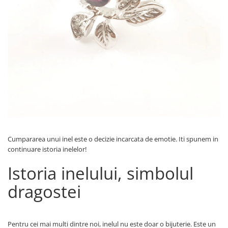
Verighete
Bijuterii pentru barbati
Inele
Lanturi
Bratari
Talismane
Verighete
Bijuterii din argint placate cu aur
24K
Cumpararea unui inel este o decizie incarcata de emotie. Iti spunem in
continuare istoria inelelor!
Istoria inelului, simbolul
dragostei
Pentru cei mai multi dintre noi, inelul nu este doar o bijuterie. Este un