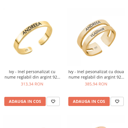
Ivy - Inel personalizat cu
Ivy - Inel pesonalizat cu doua
nume reglabil din argint 925
nume reglabil din argint 925
placat cu aur galben 24K
placat cu aur galben 24K
313,34 RON
385,94 RON
ADAUGA IN COS
ADAUGA IN COS