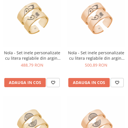
Nola - Set inele personalizate
Nola - Set inele personalizate
cu litera reglabile din argint
cu litera reglabile din argint
925 placat cu aur galben 24K
925 placat cu aur roz
488,79 RON
500,89 RON
ADAUGA IN COS
ADAUGA IN COS