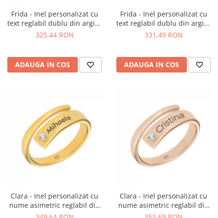
Frida - Inel personalizat cu
Frida - Inel personalizat cu
text reglabil dublu din argint
text reglabil dublu din argint
925 placat cu aur galben 24K
925 placat cu aur roz
325,44 RON
331,49 RON
ADAUGA IN COS
ADAUGA IN COS
Clara - Inel personalizat cu
Clara - Inel personalizat cu
nume asimetric reglabil din
nume asimetric reglabil din
argint 925 placat cu aur
argint 925 placat cu aur roz
349,64 RON
355,69 RON