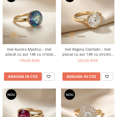
Inel Aurora Mystica – Inel
Inel Regina Claritatii – Inel
placat cu aur 14K cu cristal
placat cu aur 14K cu zirconia
multicolor
rotunda tip diamant
199,00 RON
200,00 RON
ADAUGA IN COS
ADAUGA IN COS
NOU
NOU