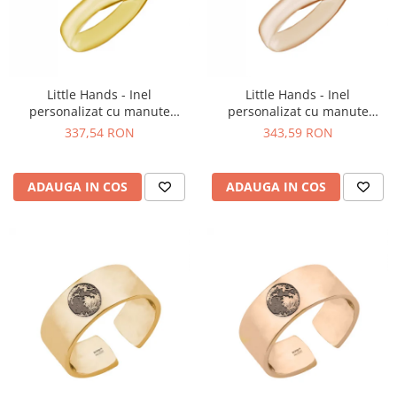
Little Hands - Inel
Little Hands - Inel
personalizat cu manute
personalizat cu manute
reglabil asimetric din argint
reglabil asimetric din argint
337,54 RON
343,59 RON
925 placat cu aur galben 24K
925 placat cu aur roz
ADAUGA IN COS
ADAUGA IN COS