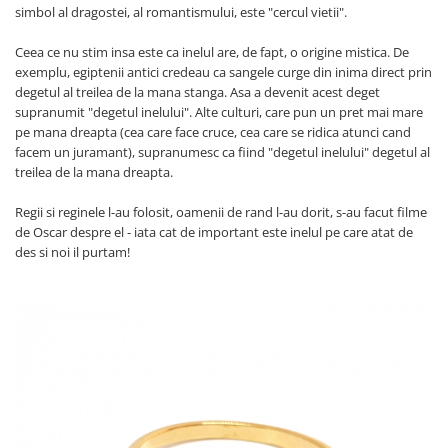
simbol al dragostei, al romantismului, este "cercul vietii".
Ceea ce nu stim insa este ca inelul are, de fapt, o origine mistica. De
exemplu, egiptenii antici credeau ca sangele curge din inima direct prin
degetul al treilea de la mana stanga. Asa a devenit acest deget
supranumit "degetul inelului". Alte culturi, care pun un pret mai mare
pe mana dreapta (cea care face cruce, cea care se ridica atunci cand
facem un juramant), supranumesc ca fiind "degetul inelului" degetul al
treilea de la mana dreapta.
Regii si reginele l-au folosit, oamenii de rand l-au dorit, s-au facut filme
de Oscar despre el - iata cat de important este inelul pe care atat de
des si noi il purtam!