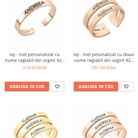
Ivy - Inel personalizat cu
Ivy - Inel pesonalizat cu doua
nume reglabil din argint 925
nume reglabil din argint 925
placat cu aur roz
placat cu aur roz
319,39 RON
391,99 RON
ADAUGA IN COS
ADAUGA IN COS