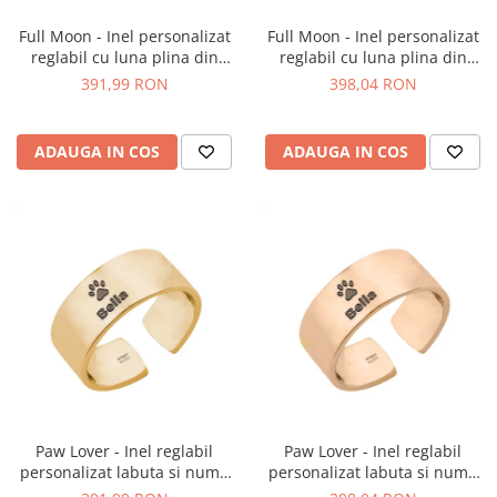
Full Moon - Inel personalizat
Full Moon - Inel personalizat
reglabil cu luna plina din
reglabil cu luna plina din
argint 925 placat cu aur
argint 925 placat cu aur roz
391,99 RON
398,04 RON
galben 24K
ADAUGA IN COS
ADAUGA IN COS
Paw Lover - Inel reglabil
Paw Lover - Inel reglabil
personalizat labuta si nume
personalizat labuta si nume
din argint 925 placat cu aur
din argint 925 placat cu aur