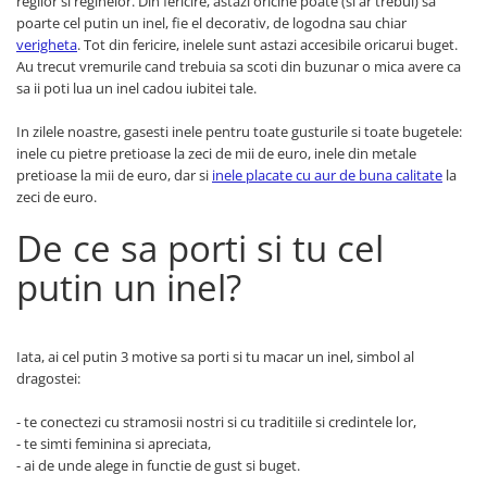
regilor si reginelor. Din fericire, astazi oricine poate (si ar trebui) sa
poarte cel putin un inel, fie el decorativ, de logodna sau chiar
verigheta
. Tot din fericire, inelele sunt astazi accesibile oricarui buget.
Au trecut vremurile cand trebuia sa scoti din buzunar o mica avere ca
sa ii poti lua un inel cadou iubitei tale.
In zilele noastre, gasesti inele pentru toate gusturile si toate bugetele:
inele cu pietre pretioase la zeci de mii de euro, inele din metale
pretioase la mii de euro, dar si
inele placate cu aur de buna calitate
la
zeci de euro.
De ce sa porti si tu cel
putin un inel?
Iata, ai cel putin 3 motive sa porti si tu macar un inel, simbol al
dragostei:
- te conectezi cu stramosii nostri si cu traditiile si credintele lor,
- te simti feminina si apreciata,
- ai de unde alege in functie de gust si buget.