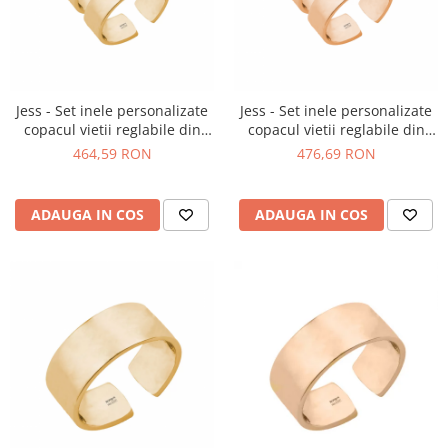
Jess - Set inele personalizate
Jess - Set inele personalizate
copacul vietii reglabile din
copacul vietii reglabile din
argint 925 placat cu aur
argint 925 placat cu aur roz
464,59 RON
476,69 RON
galben 24K
ADAUGA IN COS
ADAUGA IN COS