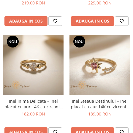
albe tip diamant
zirconia rosii si albe
219,00 RON
229,00 RON
ADAUGA IN COS
ADAUGA IN COS
NOU
NOU
Inel Inima Delicata – Inel
Inel Steaua Destinului – Inel
placat cu aur 14K cu zirconia
placat cu aur 14K cu zirconia
albe
roz si albe
182,00 RON
189,00 RON
ADAUGA IN COS
ADAUGA IN COS