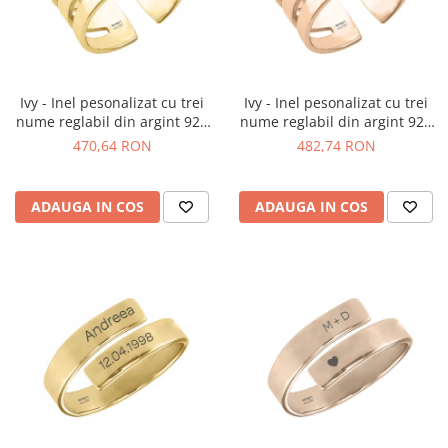
Ivy - Inel pesonalizat cu trei
Ivy - Inel pesonalizat cu trei
nume reglabil din argint 925
nume reglabil din argint 925
placat cu aur galben 24K
placat cu aur roz
470,64 RON
482,74 RON
ADAUGA IN COS
ADAUGA IN COS