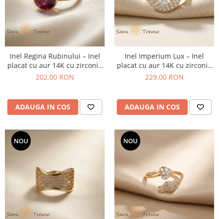
Inel Regina Rubinului – Inel
Inel Imperium Lux – Inel
placat cu aur 14K cu zirconia
placat cu aur 14K cu zirconia
magenta
albe pavate
202,00 RON
229,00 RON
ADAUGA IN COS
ADAUGA IN COS
NOU
NOU