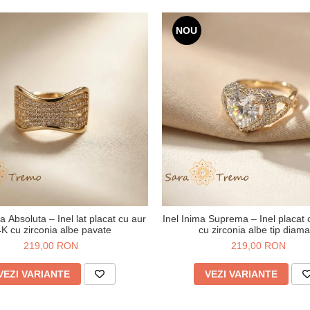
NOU
a Absoluta – Inel lat placat cu aur
Inel Inima Suprema – Inel placat
K cu zirconia albe pavate
cu zirconia albe tip diam
219,00 RON
219,00 RON
VEZI VARIANTE
VEZI VARIANTE