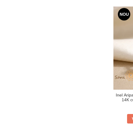
NOU
Inel Arip
14K cu