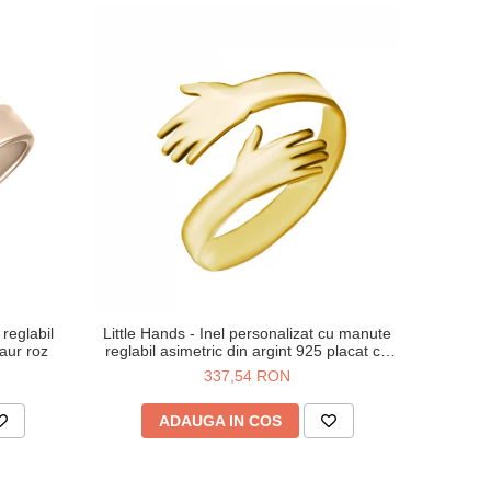
 reglabil
Little Hands - Inel personalizat cu manute
 aur roz
reglabil asimetric din argint 925 placat cu
aur galben 24K
337,54 RON
ADAUGA IN COS