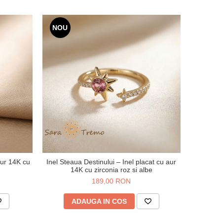
NOU
 aur 14K cu
Inel Steaua Destinului – Inel placat cu aur
14K cu zirconia roz si albe
189,00 RON
ADAUGA IN COS