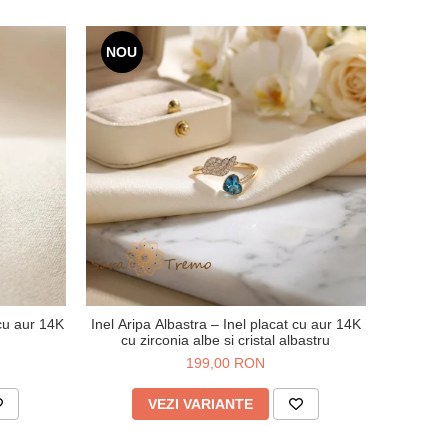
NOU
 cu aur 14K
Inel Aripa Albastra – Inel placat cu aur 14K
cu zirconia albe si cristal albastru
199,00 RON
VEZI VARIANTE