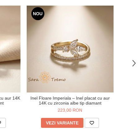
NOU
 cu aur 14K
Inel Floare Imperiala – Inel placat cu aur
ant
14K cu zirconia albe tip diamant
223,00 RON
VEZI VARIANTE