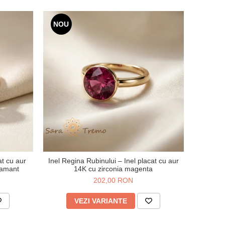
NOU
at cu aur
Inel Regina Rubinului – Inel placat cu aur
iamant
14K cu zirconia magenta
202,00 RON
VEZI VARIANTE