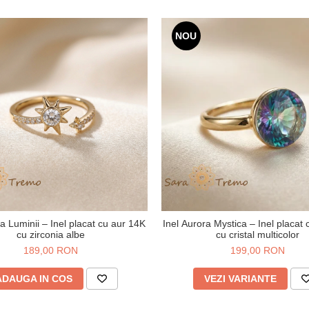
NOU
a Luminii – Inel placat cu aur 14K
Inel Aurora Mystica – Inel placat
cu zirconia albe
cu cristal multicolor
189,00 RON
199,00 RON
ADAUGA IN COS
VEZI VARIANTE