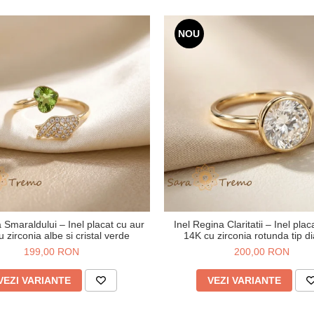
NOU
a Smaraldului – Inel placat cu aur
Inel Regina Claritatii – Inel plac
 zirconia albe si cristal verde
14K cu zirconia rotunda tip d
199,00 RON
200,00 RON
VEZI VARIANTE
VEZI VARIANTE