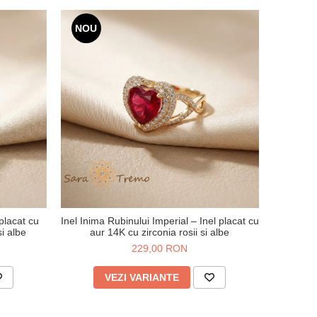
NOU
 placat cu
Inel Inima Rubinului Imperial – Inel placat cu
i albe
aur 14K cu zirconia rosii si albe
229,00 RON
VEZI VARIANTE