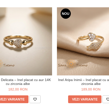
NOU
a Delicata – Inel placat cu aur 14K
Inel Aripa Inimii – Inel placat cu
cu zirconia albe
zirconia albe
182,00 RON
189,00 RON
VEZI VARIANTE
VEZI VARIANTE