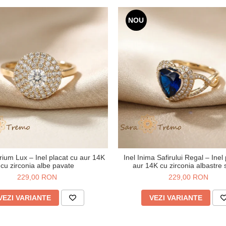
NOU
rium Lux – Inel placat cu aur 14K
Inel Inima Safirului Regal – Inel
cu zirconia albe pavate
aur 14K cu zirconia albastre s
229,00 RON
229,00 RON
VEZI VARIANTE
VEZI VARIANTE