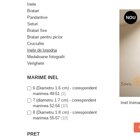
Verighete
Inele
Bijuterii pentru barbati
Bratari
Pandantive
NOU
Inele
Seturi
Lanturi
Bratari fixe
Bratari
Bratari pentru picior
Talismane
Cruciulite
Inele de logodna
Verighete
Medalioane fotografii
Bijuterii din argint placate cu aur
Verighete
24K
MARIME INEL
6 (Diametru 1.6 cm) - corespondent
marimea 49-51
(2)
7 (diametru 1.7 cm) - corespondent
Inel Inim
marimea 52-54
(10)
8 (Diametru 1.8 cm) - corespondent
marimea 55-57
(10)
9 (Diametru 1.9 cm) - corespondent
marimea 58-60
(2)
PRET