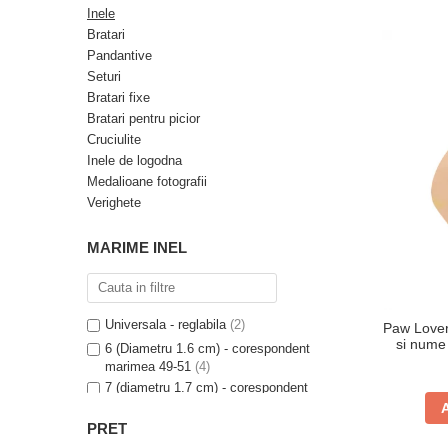
Verighete
Inele
Bijuterii pentru barbati
Bratari
Pandantive
Inele
Seturi
Lanturi
Bratari fixe
Bratari
Bratari pentru picior
Talismane
Cruciulite
Inele de logodna
Verighete
Medalioane fotografii
Bijuterii din argint placate cu aur
Verighete
24K
MARIME INEL
Universala - reglabila
(2)
Paw Lover 
si nume 
6 (Diametru 1.6 cm) - corespondent
marimea 49-51
(4)
7 (diametru 1.7 cm) - corespondent
marimea 52-54
(14)
8 (Diametru 1.8 cm) - corespondent
PRET
marimea 55-57
(13)