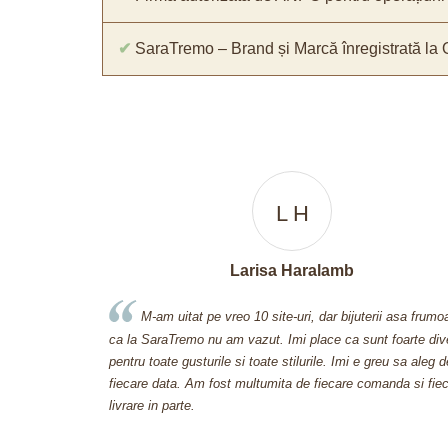
✔
SaraTremo – Brand și Marcă înregistrată la
L H
Larisa Haralamb
m uitat pe vreo 10 site-uri, dar bijuterii asa frumoase
Cand am desco
araTremo nu am vazut. Imi place ca sunt foarte diverse,
600 si ceva de lei 
oate gusturile si toate stilurile. Imi e greu sa aleg de
Aveti bijuterii prea
 data. Am fost multumita de fiecare comanda si fiecare
care mi-ati oferit-o
n parte.
sa va pretuiti clientii