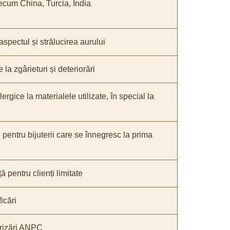
recum China, Turcia, India
 aspectul și strălucirea aurului
 la zgârieturi și deteriorări
lergice la materialele utilizate, în special la
 pentru bijuterii care se înnegresc la prima
ă pentru clienți limitate
icări
rizări ANPC