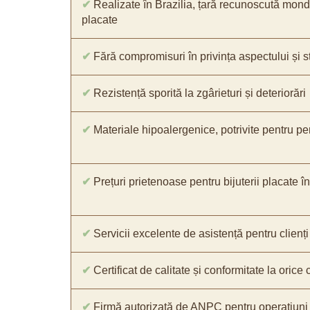
✔
Realizate în Brazilia, țară recunoscută mondia
placate
✔
Fără compromisuri în privința aspectului și str
✔
Rezistență sporită la zgârieturi și deteriorări
✔
Materiale hipoalergenice, potrivite pentru pe
✔
Prețuri prietenoase pentru bijuterii placate în
✔
Servicii excelente de asistență pentru clienți
✔
Certificat de calitate și conformitate la oric
✔
Firmă autorizată de ANPC pentru operațiuni 