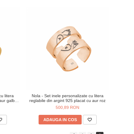
u litera
Nola - Set inele personalizate cu litera
 aur galben
reglabile din argint 925 placat cu aur roz
500,89 RON
ADAUGA IN COS