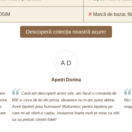
 OSIM
✘
Marcă de bazar, făr
Descoperă colecția noastră acum!
A D
V
Apetri Dorina
vali
perit acest site, am facut o comanda de
Am cumparat un lantisor cu 
din prima, deoarece nu m-am putut abtine.
Nici nu spui ca nu e aur masiv
 frumoase! Multumesc pentru bijuteria pe
magazinul SaraTremo.
 cadou, inseamna foarte mult pt mine ca stiti
 fideli!