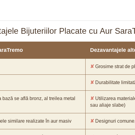
ajele Bijuteriilor Placate cu Aur Sar
SaraTremo
Dezavantajele alto
✘
Grosime strat de pl
✘
Durabilitate limitat
a bază se află bronz, al treilea metal
✘
Utilizarea material
sau aliaje slabe)
ele similare realizate în aur masiv
✘
Designuri comune, f