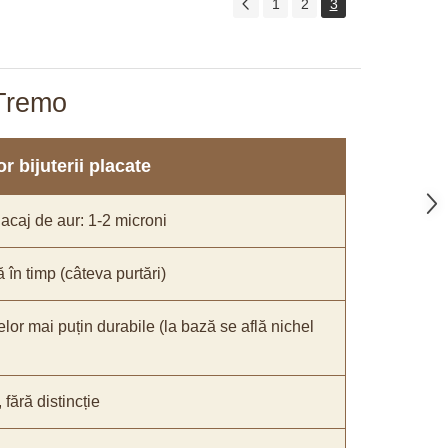
1
2
3
aTremo
r bijuterii placate
acaj de aur: 1-2 microni
ă în timp (câteva purtări)
elor mai puțin durabile (la bază se află nichel
ără distincție