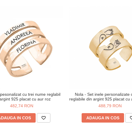
l pesonalizat cu trei nume reglabil
Nola - Set inele personalizate c
 argint 925 placat cu aur roz
reglabile din argint 925 placat cu
24K
482,74 RON
488,79 RON
ADAUGA IN COS
ADAUGA IN COS