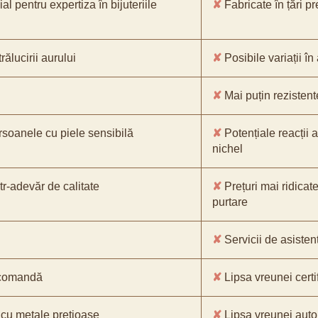
l pentru expertiza în bijuteriile
✘
Fabricate în țări p
ălucirii aurului
✘
Posibile variații în
✘
Mai puțin rezistente
rsoanele cu piele sensibilă
✘
Potențiale reacții a
nichel
tr-adevăr de calitate
✘
Prețuri mai ridicate
purtare
✘
Servicii de asistenț
e comandă
✘
Lipsa vreunei certif
cu metale prețioase
✘
Lipsa vreunei auto