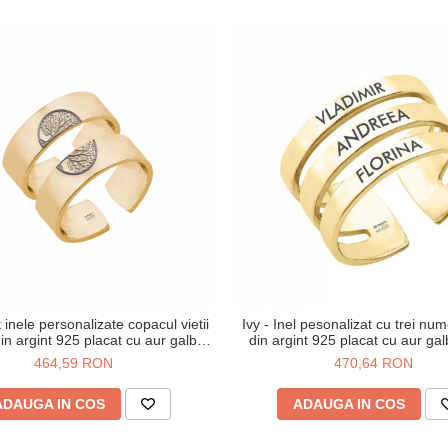
 inele personalizate copacul vietii
Ivy - Inel pesonalizat cu trei num
din argint 925 placat cu aur galben
din argint 925 placat cu aur ga
24K
464,59 RON
470,64 RON
ADAUGA IN COS
ADAUGA IN COS