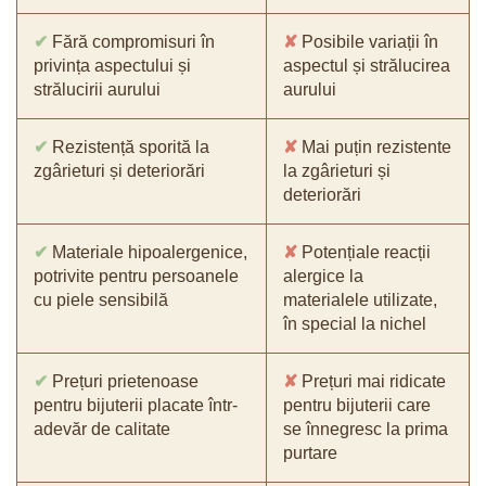
✔
Fără compromisuri în
✘
Posibile variații în
privința aspectului și
aspectul și strălucirea
strălucirii aurului
aurului
✔
Rezistență sporită la
✘
Mai puțin rezistente
zgârieturi și deteriorări
la zgârieturi și
deteriorări
✔
Materiale hipoalergenice,
✘
Potențiale reacții
potrivite pentru persoanele
alergice la
cu piele sensibilă
materialele utilizate,
în special la nichel
✔
Prețuri prietenoase
✘
Prețuri mai ridicate
pentru bijuterii placate într-
pentru bijuterii care
adevăr de calitate
se înnegresc la prima
purtare