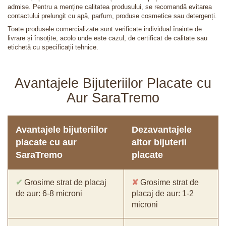
admise. Pentru a menține calitatea produsului, se recomandă evitarea
contactului prelungit cu apă, parfum, produse cosmetice sau detergenți.
Toate produsele comercializate sunt verificate individual înainte de
livrare și însoțite, acolo unde este cazul, de certificat de calitate sau
etichetă cu specificații tehnice.
Avantajele Bijuteriilor Placate cu
Aur SaraTremo
Avantajele bijuteriilor
Dezavantajele
placate cu aur
altor bijuterii
SaraTremo
placate
✔
Grosime strat de placaj
✘
Grosime strat de
de aur: 6-8 microni
placaj de aur: 1-2
microni