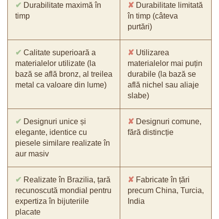
✔
Durabilitate maximă în
✘
Durabilitate limitată
timp
în timp (câteva
purtări)
✔
Calitate superioară a
✘
Utilizarea
materialelor utilizate (la
materialelor mai puțin
bază se află bronz, al treilea
durabile (la bază se
metal ca valoare din lume)
află nichel sau aliaje
slabe)
✔
Designuri unice și
✘
Designuri comune,
elegante, identice cu
fără distincție
piesele similare realizate în
aur masiv
✔
Realizate în Brazilia, țară
✘
Fabricate în țări
recunoscută mondial pentru
precum China, Turcia,
expertiza în bijuteriile
India
placate