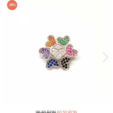
Verighete
-38%
Bijuterii pentru barbati
Inele
Lanturi
Bratari
Talismane
Verighete
Bijuterii din argint placate cu aur
24K
96,80 RON
60,50 RON