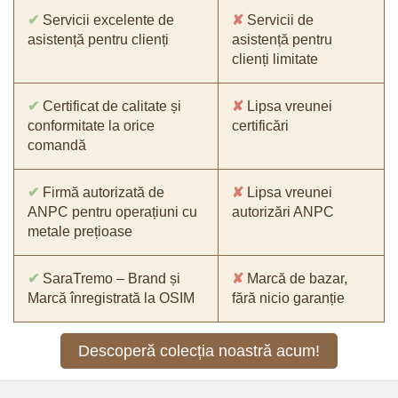
✔
Servicii excelente de
✘
Servicii de
asistență pentru clienți
asistență pentru
clienți limitate
✔
Certificat de calitate și
✘
Lipsa vreunei
conformitate la orice
certificări
comandă
✔
Firmă autorizată de
✘
Lipsa vreunei
ANPC pentru operațiuni cu
autorizări ANPC
metale prețioase
✔
SaraTremo – Brand și
✘
Marcă de bazar,
Marcă înregistrată la OSIM
fără nicio garanție
Descoperă colecția noastră acum!