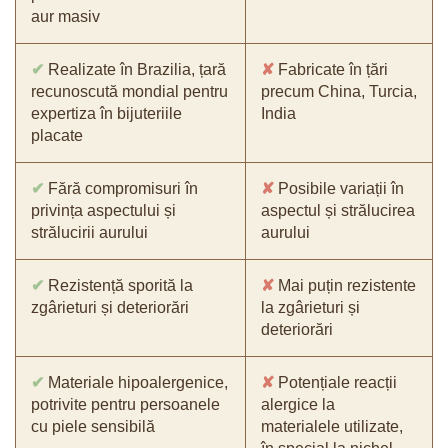
aur masiv
✔
Realizate în Brazilia, țară
✘
Fabricate în țări
recunoscută mondial pentru
precum China, Turcia,
expertiza în bijuteriile
India
placate
✔
Fără compromisuri în
✘
Posibile variații în
privința aspectului și
aspectul și strălucirea
strălucirii aurului
aurului
✔
Rezistență sporită la
✘
Mai puțin rezistente
zgârieturi și deteriorări
la zgârieturi și
deteriorări
✔
Materiale hipoalergenice,
✘
Potențiale reacții
potrivite pentru persoanele
alergice la
cu piele sensibilă
materialele utilizate,