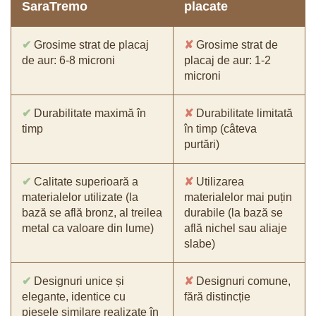
SaraTremo
placate
✔
Grosime strat de placaj
✘
Grosime strat de
de aur: 6-8 microni
placaj de aur: 1-2
microni
✔
Durabilitate maximă în
✘
Durabilitate limitată
timp
în timp (câteva
purtări)
✔
Calitate superioară a
✘
Utilizarea
materialelor utilizate (la
materialelor mai puțin
bază se află bronz, al treilea
durabile (la bază se
metal ca valoare din lume)
află nichel sau aliaje
slabe)
✔
Designuri unice și
✘
Designuri comune,
elegante, identice cu
fără distincție
piesele similare realizate în