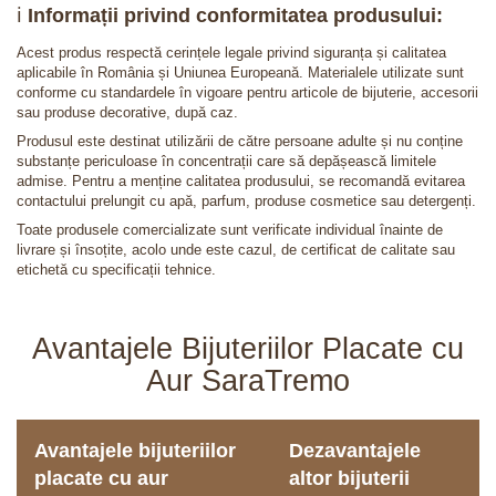
ℹ️
Informații privind conformitatea produsului:
Acest produs respectă cerințele legale privind siguranța și calitatea
aplicabile în România și Uniunea Europeană. Materialele utilizate sunt
conforme cu standardele în vigoare pentru articole de bijuterie, accesorii
sau produse decorative, după caz.
Produsul este destinat utilizării de către persoane adulte și nu conține
substanțe periculoase în concentrații care să depășească limitele
admise. Pentru a menține calitatea produsului, se recomandă evitarea
contactului prelungit cu apă, parfum, produse cosmetice sau detergenți.
Toate produsele comercializate sunt verificate individual înainte de
livrare și însoțite, acolo unde este cazul, de certificat de calitate sau
etichetă cu specificații tehnice.
Avantajele Bijuteriilor Placate cu
Aur SaraTremo
Avantajele bijuteriilor
Dezavantajele
placate cu aur
altor bijuterii