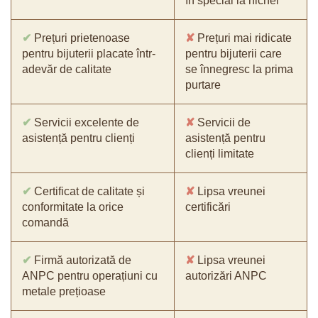
în special la nichel
✔
Prețuri prietenoase
✘
Prețuri mai ridicate
pentru bijuterii placate într-
pentru bijuterii care
adevăr de calitate
se înnegresc la prima
purtare
✔
Servicii excelente de
✘
Servicii de
asistență pentru clienți
asistență pentru
clienți limitate
✔
Certificat de calitate și
✘
Lipsa vreunei
conformitate la orice
certificări
comandă
✔
Firmă autorizată de
✘
Lipsa vreunei
ANPC pentru operațiuni cu
autorizări ANPC
metale prețioase