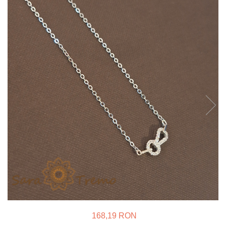
Verighete
Bijuterii pentru barbati
Inele
Lanturi
Bratari
Talismane
Verighete
Bijuterii din argint placate cu aur
24K
168,19 RON