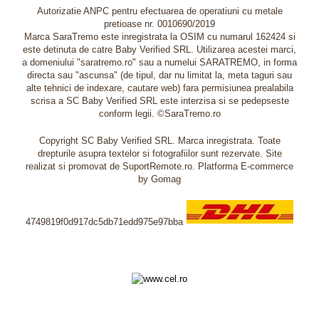
Autorizatie ANPC pentru efectuarea de operatiuni cu metale
pretioase nr. 0010690/2019
Marca SaraTremo este inregistrata la OSIM cu numarul 162424 si
este detinuta de catre Baby Verified SRL. Utilizarea acestei marci,
a domeniului "saratremo.ro" sau a numelui SARATREMO, in forma
directa sau "ascunsa" (de tipul, dar nu limitat la, meta taguri sau
alte tehnici de indexare, cautare web) fara permisiunea prealabila
scrisa a SC Baby Verified SRL este interzisa si se pedepseste
conform legii. ©SaraTremo.ro
Copyright SC Baby Verified SRL. Marca inregistrata. Toate
drepturile asupra textelor si fotografiilor sunt rezervate. Site
realizat si promovat de SuportRemote.ro.
Platforma E-commerce
by Gomag
4749819f0d917dc5db71edd975e97bba
Livrare oriunde in Europa in 2 zile prin DHL Express