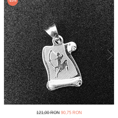
-25%
Verighete
Bijuterii pentru barbati
Inele
Lanturi
Bratari
Talismane
Verighete
Bijuterii din argint placate cu aur
24K
121,00 RON
90,75 RON