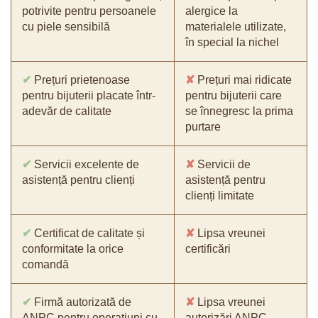
potrivite pentru persoanele
alergice la
cu piele sensibilă
materialele utilizate,
în special la nichel
✔
Prețuri prietenoase
✘
Prețuri mai ridicate
pentru bijuterii placate într-
pentru bijuterii care
adevăr de calitate
se înnegresc la prima
purtare
✔
Servicii excelente de
✘
Servicii de
asistență pentru clienți
asistență pentru
clienți limitate
✔
Certificat de calitate și
✘
Lipsa vreunei
conformitate la orice
certificări
comandă
✔
Firmă autorizată de
✘
Lipsa vreunei
ANPC pentru operațiuni cu
autorizări ANPC