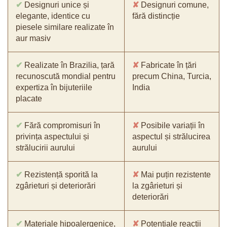
✔
Designuri unice și
✘
Designuri comune,
elegante, identice cu
fără distincție
piesele similare realizate în
aur masiv
✔
Realizate în Brazilia, țară
✘
Fabricate în țări
recunoscută mondial pentru
precum China, Turcia,
expertiza în bijuteriile
India
placate
✔
Fără compromisuri în
✘
Posibile variații în
privința aspectului și
aspectul și strălucirea
strălucirii aurului
aurului
✔
Rezistență sporită la
✘
Mai puțin rezistente
zgârieturi și deteriorări
la zgârieturi și
deteriorări
✔
Materiale hipoalergenice,
✘
Potențiale reacții