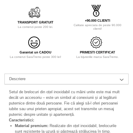
+90.000 CLIENTI
TRANSPORT GRATUIT
Calitate apreciata de peste 90.000
La comenzi peste 200 lei.
clienti!
Garantat un CADOU
PRIMESTI CERTIFICAT
La comenzi SaraTremo peste 300 lei!
La bijuteriile marca SaraTremo.
Descriere
Setul de brelocuri din oțel inoxidabil cu mâini unite este mai mult
decât un accesoriu – este un simbol al conexiunii și al legăturii
puternice dintre două persoane. Fie că alegi să-l oferi persoanei
iubite sau unui prieten apropiat, acest set transmite un mesaj
puternic despre unitate și apartenență.
Caracteristici:
Material premium:
Realizate din oțel inoxidabil, brelocurile
sunt rezistente la uzură și păstrează strălucirea în timp.