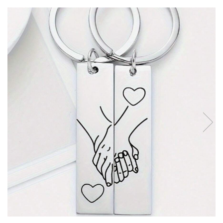
Verighete
Bijuterii pentru barbati
Inele
Lanturi
Bratari
Talismane
Verighete
Bijuterii din argint placate cu aur
24K