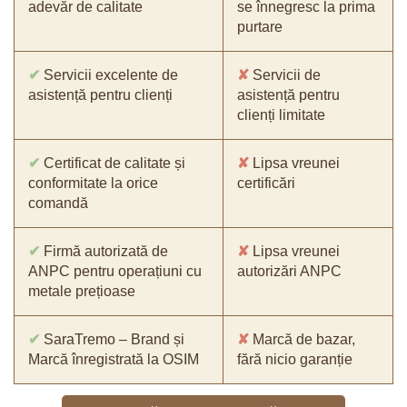
adevăr de calitate
se înnegresc la prima
purtare
✔
Servicii excelente de
✘
Servicii de
asistență pentru clienți
asistență pentru
clienți limitate
✔
Certificat de calitate și
✘
Lipsa vreunei
conformitate la orice
certificări
comandă
✔
Firmă autorizată de
✘
Lipsa vreunei
ANPC pentru operațiuni cu
autorizări ANPC
metale prețioase
✔
SaraTremo – Brand și
✘
Marcă de bazar,
Marcă înregistrată la OSIM
fără nicio garanție