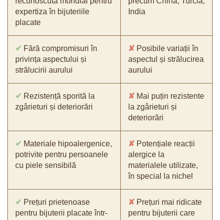
recunoscută mondial pentru
precum China, Turcia,
expertiza în bijuteriile
India
placate
✔
Fără compromisuri în
✘
Posibile variații în
privința aspectului și
aspectul și strălucirea
strălucirii aurului
aurului
✔
Rezistență sporită la
✘
Mai puțin rezistente
zgârieturi și deteriorări
la zgârieturi și
deteriorări
✔
Materiale hipoalergenice,
✘
Potențiale reacții
potrivite pentru persoanele
alergice la
cu piele sensibilă
materialele utilizate,
în special la nichel
✔
Prețuri prietenoase
✘
Prețuri mai ridicate
pentru bijuterii placate într-
pentru bijuterii care