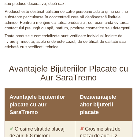
sau produse decorative, după caz.
Produsul este destinat utilizării de către persoane adulte și nu conține
substanțe periculoase în concentrații care să depășească limitele
admise. Pentru a menține calitatea produsului, se recomandă evitarea
contactului prelungit cu apă, parfum, produse cosmetice sau detergenți.
Toate produsele comercializate sunt verificate individual înainte de
livrare și însoțite, acolo unde este cazul, de certificat de calitate sau
etichetă cu specificații tehnice.
Avantajele Bijuteriilor Placate cu
Aur SaraTremo
Avantajele bijuteriilor
Dezavantajele
placate cu aur
altor bijuterii
SaraTremo
placate
✔
Grosime strat de placaj
✘
Grosime strat de
de aur: 6-8 microni
placaj de aur: 1-2