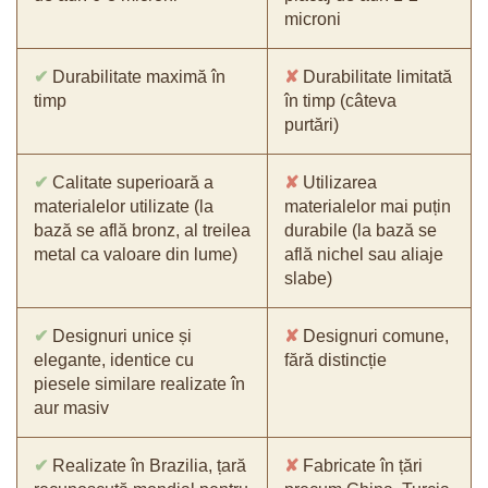
microni
✔
Durabilitate maximă în
✘
Durabilitate limitată
timp
în timp (câteva
purtări)
✔
Calitate superioară a
✘
Utilizarea
materialelor utilizate (la
materialelor mai puțin
bază se află bronz, al treilea
durabile (la bază se
metal ca valoare din lume)
află nichel sau aliaje
slabe)
✔
Designuri unice și
✘
Designuri comune,
elegante, identice cu
fără distincție
piesele similare realizate în
aur masiv
✔
Realizate în Brazilia, țară
✘
Fabricate în țări