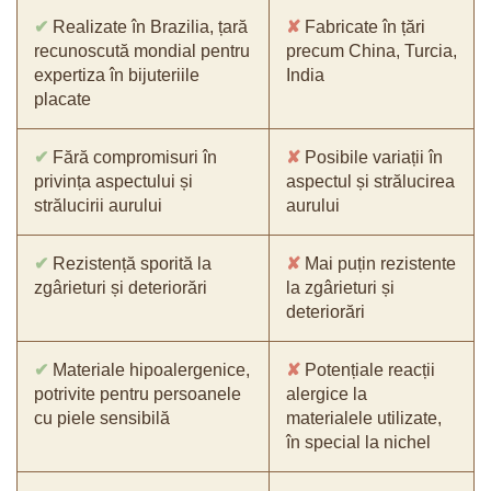
✔
Realizate în Brazilia, țară
✘
Fabricate în țări
recunoscută mondial pentru
precum China, Turcia,
expertiza în bijuteriile
India
placate
✔
Fără compromisuri în
✘
Posibile variații în
privința aspectului și
aspectul și strălucirea
strălucirii aurului
aurului
✔
Rezistență sporită la
✘
Mai puțin rezistente
zgârieturi și deteriorări
la zgârieturi și
deteriorări
✔
Materiale hipoalergenice,
✘
Potențiale reacții
potrivite pentru persoanele
alergice la
cu piele sensibilă
materialele utilizate,
în special la nichel