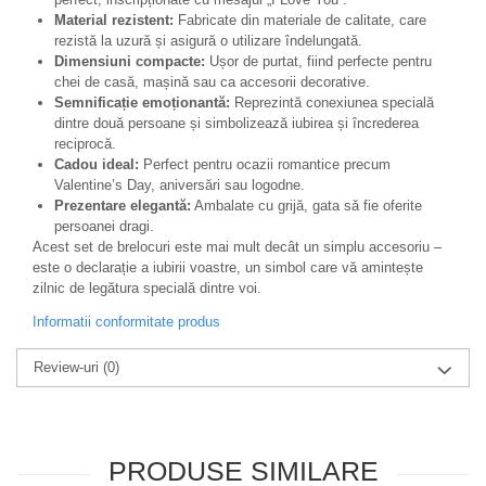
Material rezistent:
Fabricate din materiale de calitate, care
rezistă la uzură și asigură o utilizare îndelungată.
Dimensiuni compacte:
Ușor de purtat, fiind perfecte pentru
chei de casă, mașină sau ca accesorii decorative.
Semnificație emoționantă:
Reprezintă conexiunea specială
dintre două persoane și simbolizează iubirea și încrederea
reciprocă.
Cadou ideal:
Perfect pentru ocazii romantice precum
Valentine’s Day, aniversări sau logodne.
Prezentare elegantă:
Ambalate cu grijă, gata să fie oferite
persoanei dragi.
Acest set de brelocuri este mai mult decât un simplu accesoriu –
este o declarație a iubirii voastre, un simbol care vă amintește
zilnic de legătura specială dintre voi.
Informatii conformitate produs
Review-uri
(0)
PRODUSE SIMILARE