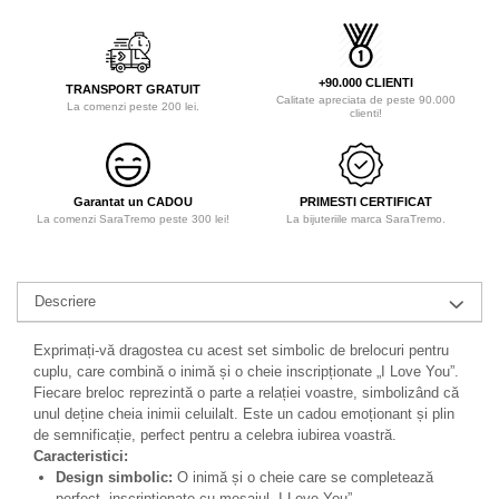
+90.000 CLIENTI
TRANSPORT GRATUIT
Calitate apreciata de peste 90.000
La comenzi peste 200 lei.
clienti!
Garantat un CADOU
PRIMESTI CERTIFICAT
La comenzi SaraTremo peste 300 lei!
La bijuteriile marca SaraTremo.
Descriere
Exprimați-vă dragostea cu acest set simbolic de brelocuri pentru
cuplu, care combină o inimă și o cheie inscripționate „I Love You”.
Fiecare breloc reprezintă o parte a relației voastre, simbolizând că
unul deține cheia inimii celuilalt. Este un cadou emoționant și plin
de semnificație, perfect pentru a celebra iubirea voastră.
Caracteristici:
Design simbolic:
O inimă și o cheie care se completează
perfect, inscripționate cu mesajul „I Love You”.