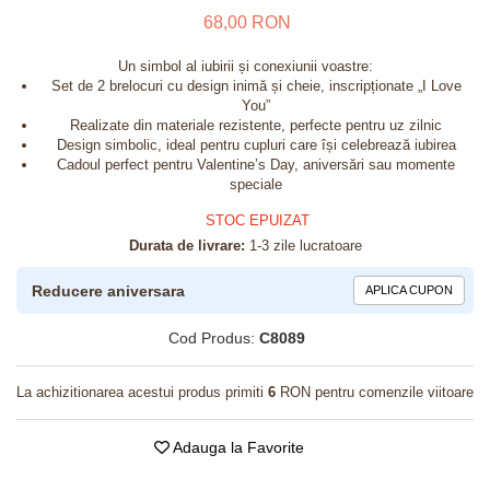
68,00 RON
Un simbol al iubirii și conexiunii voastre:
Set de 2 brelocuri cu design inimă și cheie, inscripționate „I Love
You”
Realizate din materiale rezistente, perfecte pentru uz zilnic
Design simbolic, ideal pentru cupluri care își celebrează iubirea
Cadoul perfect pentru Valentine’s Day, aniversări sau momente
speciale
STOC EPUIZAT
Durata de livrare:
1-3 zile lucratoare
Reducere aniversara
APLICA CUPON
Cod Produs:
C8089
La achizitionarea acestui produs primiti
6
RON pentru comenzile viitoare
Adauga la Favorite