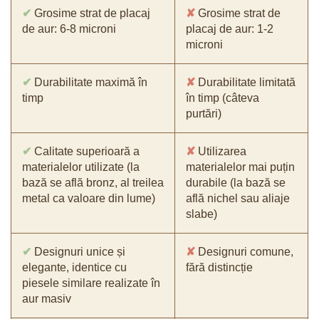
✔
Grosime strat de placaj
✘
Grosime strat de
de aur: 6-8 microni
placaj de aur: 1-2
microni
✔
Durabilitate maximă în
✘
Durabilitate limitată
timp
în timp (câteva
purtări)
✔
Calitate superioară a
✘
Utilizarea
materialelor utilizate (la
materialelor mai puțin
bază se află bronz, al treilea
durabile (la bază se
metal ca valoare din lume)
află nichel sau aliaje
slabe)
✔
Designuri unice și
✘
Designuri comune,
elegante, identice cu
fără distincție
piesele similare realizate în
aur masiv