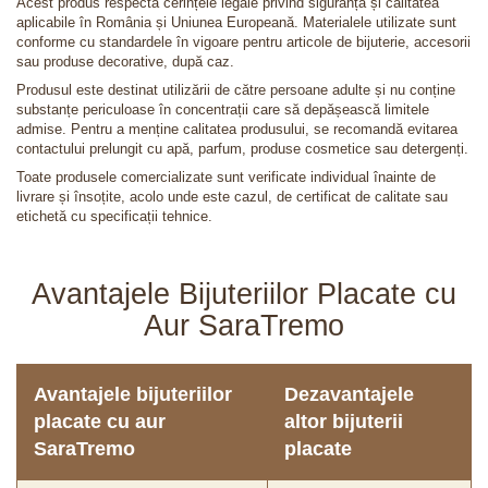
Acest produs respectă cerințele legale privind siguranța și calitatea
aplicabile în România și Uniunea Europeană. Materialele utilizate sunt
conforme cu standardele în vigoare pentru articole de bijuterie, accesorii
sau produse decorative, după caz.
Produsul este destinat utilizării de către persoane adulte și nu conține
substanțe periculoase în concentrații care să depășească limitele
admise. Pentru a menține calitatea produsului, se recomandă evitarea
contactului prelungit cu apă, parfum, produse cosmetice sau detergenți.
Toate produsele comercializate sunt verificate individual înainte de
livrare și însoțite, acolo unde este cazul, de certificat de calitate sau
etichetă cu specificații tehnice.
Avantajele Bijuteriilor Placate cu
Aur SaraTremo
Avantajele bijuteriilor
Dezavantajele
placate cu aur
altor bijuterii
SaraTremo
placate