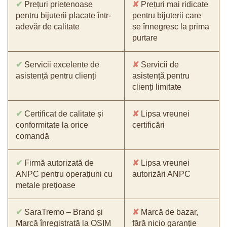
✔
Prețuri prietenoase
✘
Prețuri mai ridicate
pentru bijuterii placate într-
pentru bijuterii care
adevăr de calitate
se înnegresc la prima
purtare
✔
Servicii excelente de
✘
Servicii de
asistență pentru clienți
asistență pentru
clienți limitate
✔
Certificat de calitate și
✘
Lipsa vreunei
conformitate la orice
certificări
comandă
✔
Firmă autorizată de
✘
Lipsa vreunei
ANPC pentru operațiuni cu
autorizări ANPC
metale prețioase
✔
SaraTremo – Brand și
✘
Marcă de bazar,
Marcă înregistrată la OSIM
fără nicio garanție