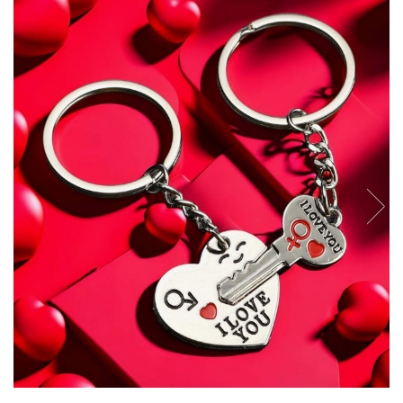
Verighete
Bijuterii pentru barbati
Inele
Lanturi
Bratari
Talismane
Verighete
Bijuterii din argint placate cu aur
24K