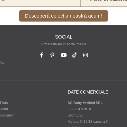
Descoperă colecția noastră acum!
SOCIAL
Urmareste-ne in social media
fla
DATE COMERCIALE
Plata
SC Baby Verified SRL
 Retur
J22/1247/2018
roduselor
39348826
Vancea P. 17/18 camera 6