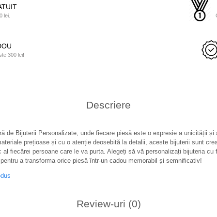
TUIT
 lei.
ADOU
e 300 lei!
Descriere
ă de Bijuterii Personalizate, unde fiecare piesă este o expresie a unicității și
teriale prețioase și cu o atenție deosebită la detalii, aceste bijuterii sunt cre
c al fiecărei persoane care le va purta. Alegeți să vă personalizați bijuteria cu f
pentru a transforma orice piesă într-un cadou memorabil și semnificativ!
odus
Review-uri
(0)