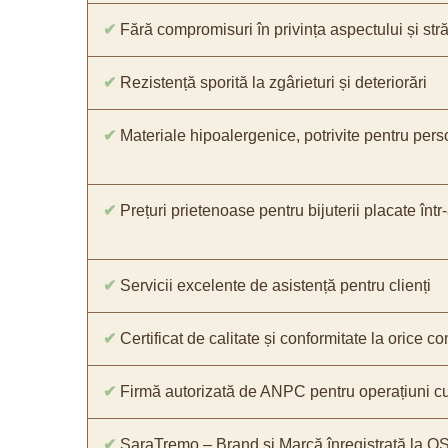
✔
Fără compromisuri în privința aspectului și străl
✔
Rezistență sporită la zgârieturi și deteriorări
✔
Materiale hipoalergenice, potrivite pentru pers
✔
Prețuri prietenoase pentru bijuterii placate într
✔
Servicii excelente de asistență pentru clienți
✔
Certificat de calitate și conformitate la orice 
✔
Firmă autorizată de ANPC pentru operațiuni cu
✔
SaraTremo – Brand și Marcă înregistrată la O