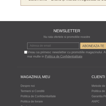
NEWSLETTER
Nu rata ofertele si promotiile noastre
Vreau sa primesc newsletter cu promotiile magazinului. A
mai multe in
Politica de Confidentialitate
MAGAZINUL MEU
CLIENTI
Despre noi
Metode de 
Termeni si Conditii
Politica de
Politica de Confidentialitate
Garantia P
Politica de livrare
ANPC