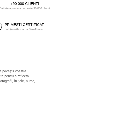
+90.000 CLIENTI
Calitate apreciata de peste 90.000 clienti!
PRIMESTI CERTIFICAT
La bijuteriile marca SaraTremo.
 a poveștii voastre
ate pentru a reflecta
otografii, inițiale, nume,