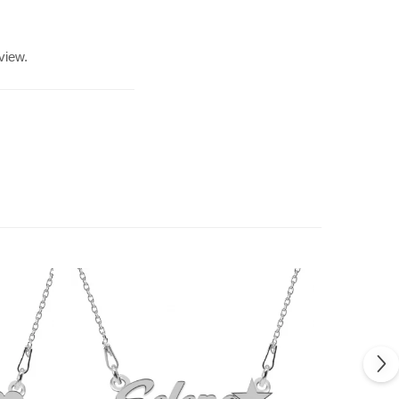
view.