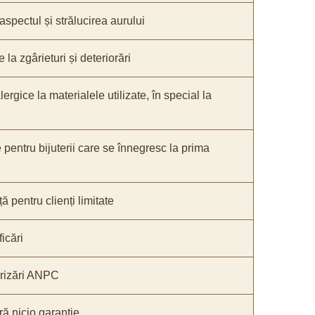
 aspectul și strălucirea aurului
 la zgârieturi și deteriorări
lergice la materialele utilizate, în special la
e pentru bijuterii care se înnegresc la prima
ă pentru clienți limitate
icări
orizări ANPC
ă nicio garanție