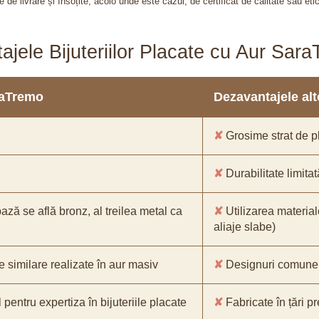
 de livrare și însoțite, acolo unde este cazul, de certificat de calitate sau eti
ajele Bijuteriilor Placate cu Aur Sar
araTremo
Dezavantajele alto
✘
Grosime strat de pl
✘
Durabilitate limitat
bază se află bronz, al treilea metal ca
✘
Utilizarea material
aliaje slabe)
e similare realizate în aur masiv
✘
Designuri comune, 
pentru expertiza în bijuteriile placate
✘
Fabricate în țări p