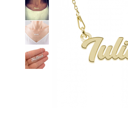
Inele
Lanturi
Bratari
Talismane
Verighete
Bijuterii din argint placate cu aur 24K
Distribuie
pe
Facebook