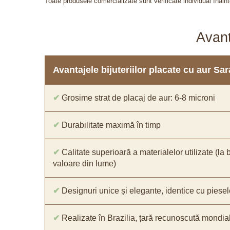
Toate produsele comercializate sunt verificate individual înainte
Avant
Avantajele bijuteriilor placate cu aur S
✔
Grosime strat de placaj de aur: 6-8 microni
✔
Durabilitate maximă în timp
✔
Calitate superioară a materialelor utilizate (la 
valoare din lume)
✔
Designuri unice și elegante, identice cu piesel
✔
Realizate în Brazilia, țară recunoscută mondial 