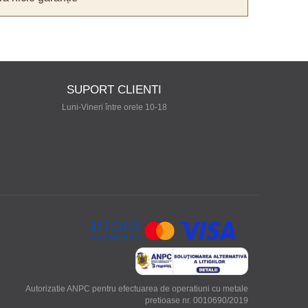
SUPORT CLIENTI
Luni-Vineri între orele 10-18
Autorizatie ANPC pentru efectuarea de operatiuni cu metale
pretioase nr. 0010690/2019