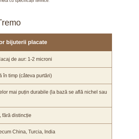
chetă cu specificații tehnice.
aTremo
r bijuterii placate
acaj de aur: 1-2 microni
ă în timp (câteva purtări)
elor mai puțin durabile (la bază se află nichel sau
fără distincție
recum China, Turcia, India