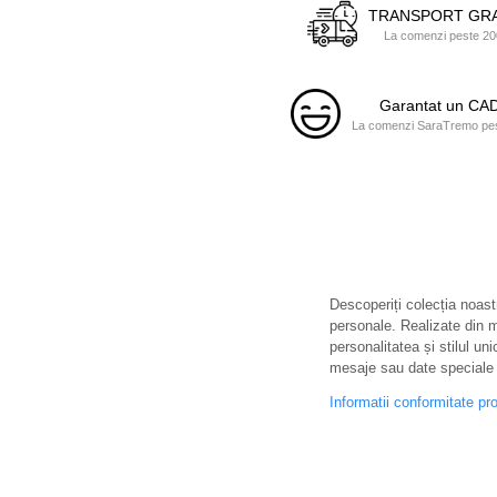
TRANSPORT GRA
La comenzi peste 200
Garantat un C
La comenzi SaraTremo pest
Descoperiți colecția noastr
personale. Realizate din ma
personalitatea și stilul uni
mesaje sau date speciale 
Informatii conformitate pr