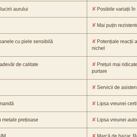
ucirii aurului
✘
Posibile variații în
✘
Mai puțin rezistente
oanele cu piele sensibilă
✘
Potențiale reacții a
nichel
-adevăr de calitate
✘
Prețuri mai ridicat
purtare
✘
Servicii de asistenț
comandă
✘
Lipsa vreunei certif
 metale prețioase
✘
Lipsa vreunei aut
SIM
✘
Marcă de bazar, făr