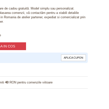
lare de cadou gratuită. Model simplu sau personalizat.
lasarea comenzii, vă contactăm pentru a stabili detaliile
t in Romania de atelier partener, expediat si comercializat prin
er.
e
A IN COS
APLICA CUPON
miti
40
RON pentru comenzile viitoare