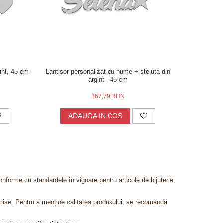
int, 45 cm
Lantisor personalizat cu nume + steluta din
Colier cu 2
argint - 45 cm
n
367,79 RON
ADAUGA IN COS
AD
onforme cu standardele în vigoare pentru articole de bijuterie,
admise. Pentru a menține calitatea produsului, se recomandă