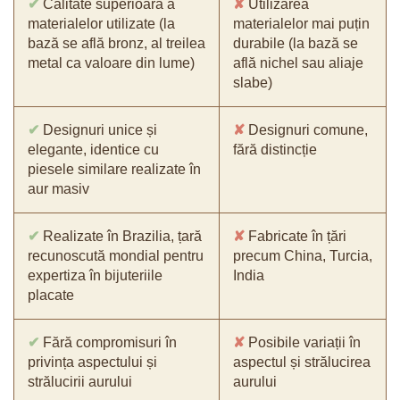
✔
Calitate superioară a
✘
Utilizarea
materialelor utilizate (la
materialelor mai puțin
bază se află bronz, al treilea
durabile (la bază se
metal ca valoare din lume)
află nichel sau aliaje
slabe)
✔
Designuri unice și
✘
Designuri comune,
elegante, identice cu
fără distincție
piesele similare realizate în
aur masiv
✔
Realizate în Brazilia, țară
✘
Fabricate în țări
recunoscută mondial pentru
precum China, Turcia,
expertiza în bijuteriile
India
placate
✔
Fără compromisuri în
✘
Posibile variații în
privința aspectului și
aspectul și strălucirea
strălucirii aurului
aurului