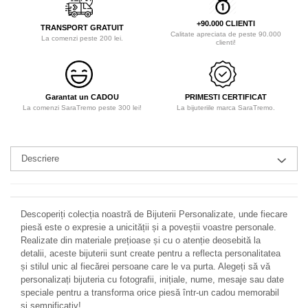
+90.000 CLIENTI
TRANSPORT GRATUIT
Calitate apreciata de peste 90.000
La comenzi peste 200 lei.
clienti!
Garantat un CADOU
PRIMESTI CERTIFICAT
La comenzi SaraTremo peste 300 lei!
La bijuteriile marca SaraTremo.
Descriere
Descoperiți colecția noastră de Bijuterii Personalizate, unde fiecare
piesă este o expresie a unicității și a poveștii voastre personale.
Realizate din materiale prețioase și cu o atenție deosebită la
detalii, aceste bijuterii sunt create pentru a reflecta personalitatea
și stilul unic al fiecărei persoane care le va purta. Alegeți să vă
personalizați bijuteria cu fotografii, inițiale, nume, mesaje sau date
speciale pentru a transforma orice piesă într-un cadou memorabil
și semnificativ!