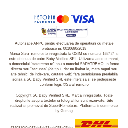
Autorizatie ANPC pentru efectuarea de operatiuni cu metale
pretioase nr. 0010690/2019
Marca SaraTremo este inregistrata la OSIM cu numarul 162424 si
este detinuta de catre Baby Verified SRL. Utilizarea acestei marci,
a domeniului "saratremo.ro" sau a numelui SARATREMO, in forma
directa sau "ascunsa" (de tipul, dar nu limitat la, meta taguri sau
alte tehnici de indexare, cautare web) fara permisiunea prealabila
scrisa a SC Baby Verified SRL este interzisa si se pedepseste
conform legii. ©SaraTremo.ro
Copyright SC Baby Verified SRL. Marca inregistrata. Toate
drepturile asupra textelor si fotografiilor sunt rezervate. Site
realizat si promovat de SuportRemote.ro.
Platforma E-commerce
by Gomag
4749819f0d917dc5db71edd975e97bba