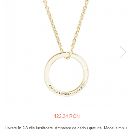
Verighete
Bijuterii pentru barbati
Inele
Lanturi
Bratari
Talismane
Verighete
Bijuterii din argint placate cu aur
24K
422,24 RON
Livrare în 2-3 zile lucrătoare. Ambalare de cadou gratuită. Model simplu