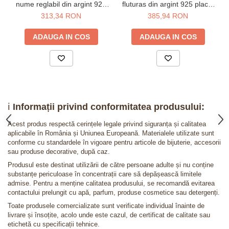
nume reglabil din argint 925
fluturas din argint 925 placat
placat cu aur galben 24K
cu aur roz
313,34 RON
385,94 RON
ADAUGA IN COS
ADAUGA IN COS
ℹ️
Informații privind conformitatea produsului:
Acest produs respectă cerințele legale privind siguranța și calitatea
aplicabile în România și Uniunea Europeană. Materialele utilizate sunt
conforme cu standardele în vigoare pentru articole de bijuterie, accesorii
sau produse decorative, după caz.
Produsul este destinat utilizării de către persoane adulte și nu conține
substanțe periculoase în concentrații care să depășească limitele
admise. Pentru a menține calitatea produsului, se recomandă evitarea
contactului prelungit cu apă, parfum, produse cosmetice sau detergenți.
Toate produsele comercializate sunt verificate individual înainte de
livrare și însoțite, acolo unde este cazul, de certificat de calitate sau
etichetă cu specificații tehnice.