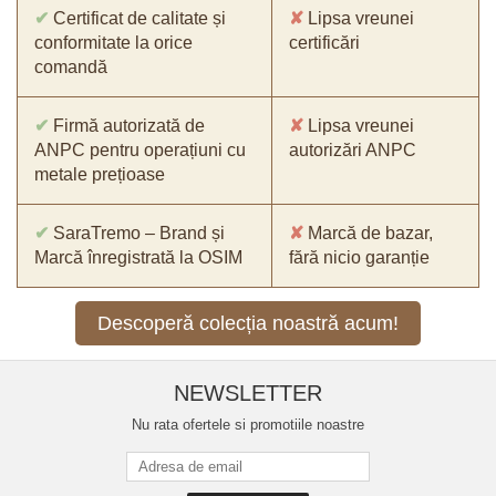
✔
Certificat de calitate și
✘
Lipsa vreunei
conformitate la orice
certificări
comandă
✔
Firmă autorizată de
✘
Lipsa vreunei
ANPC pentru operațiuni cu
autorizări ANPC
metale prețioase
✔
SaraTremo – Brand și
✘
Marcă de bazar,
Marcă înregistrată la OSIM
fără nicio garanție
Descoperă colecția noastră acum!
NEWSLETTER
Nu rata ofertele si promotiile noastre