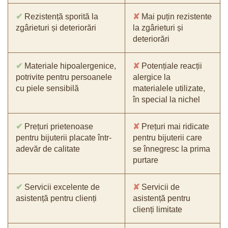
✔
Rezistență sporită la
✘
Mai puțin rezistente
zgârieturi și deteriorări
la zgârieturi și
deteriorări
✔
Materiale hipoalergenice,
✘
Potențiale reacții
potrivite pentru persoanele
alergice la
cu piele sensibilă
materialele utilizate,
în special la nichel
✔
Prețuri prietenoase
✘
Prețuri mai ridicate
pentru bijuterii placate într-
pentru bijuterii care
adevăr de calitate
se înnegresc la prima
purtare
✔
Servicii excelente de
✘
Servicii de
asistență pentru clienți
asistență pentru
clienți limitate