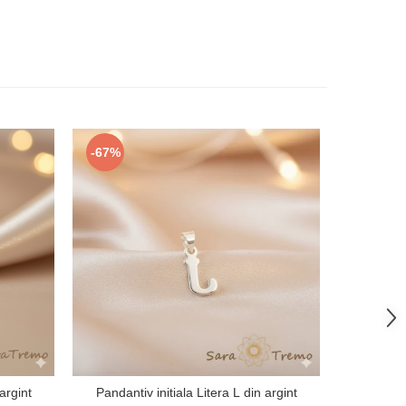
-67%
argint
Pandantiv initiala Litera L din argint
Lantisor cu