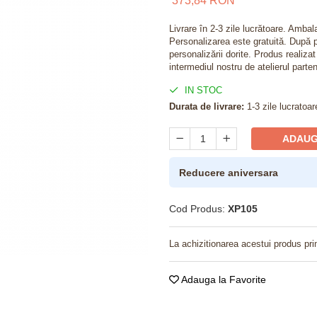
373,84 RON
Livrare în 2-3 zile lucrătoare. Amba
Personalizarea este gratuită. După p
personalizării dorite. Produs realiza
intermediul nostru de atelierul parten
IN STOC
Durata de livrare:
1-3 zile lucratoar
ADAUG
Reducere aniversara
Cod Produs:
XP105
La achizitionarea acestui produs pri
Adauga la Favorite