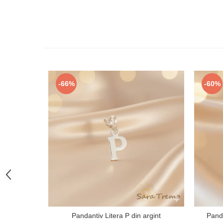
-66%
-60%
Pandantiv Litera P din argint
Panda