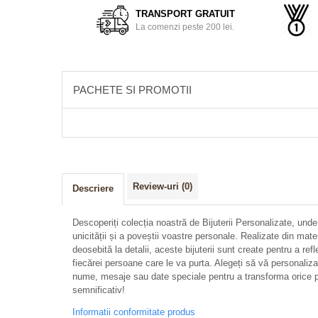
TRANSPORT GRATUIT
La comenzi peste 200 lei.
PACHETE SI PROMOTII
Review-uri
(0)
Descriere
Descoperiți colecția noastră de Bijuterii Personalizate, unde
unicității și a poveștii voastre personale. Realizate din mate
deosebită la detalii, aceste bijuterii sunt create pentru a refl
fiecărei persoane care le va purta. Alegeți să vă personalizați 
nume, mesaje sau date speciale pentru a transforma orice p
semnificativ!
Informatii conformitate produs