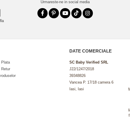
Urmareste-ne in social media
fla
DATE COMERCIALE
 Plata
SC Baby Verified SRL
e Retur
J22/1247/2018
roduselor
39348826
Vancea P. 17/18 camera 6
Iasi, Iasi
l