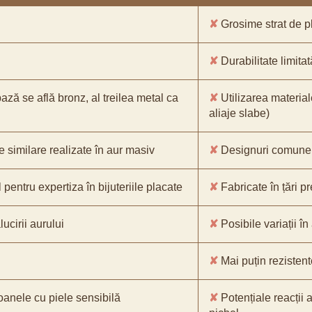
✘
Grosime strat de pl
✘
Durabilitate limitat
bază se află bronz, al treilea metal ca
✘
Utilizarea material
aliaje slabe)
e similare realizate în aur masiv
✘
Designuri comune, 
pentru expertiza în bijuteriile placate
✘
Fabricate în țări p
ucirii aurului
✘
Posibile variații în
✘
Mai puțin rezistente
oanele cu piele sensibilă
✘
Potențiale reacții a