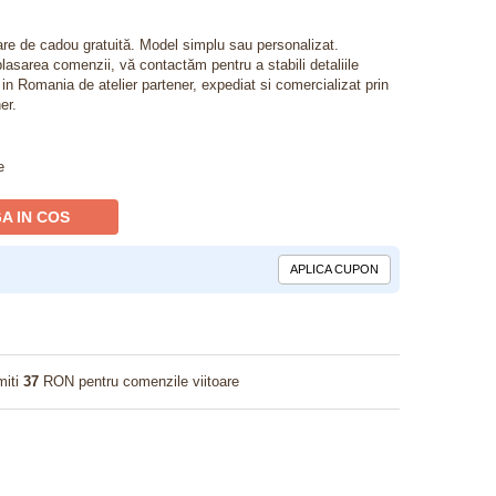
lare de cadou gratuită. Model simplu sau personalizat.
lasarea comenzii, vă contactăm pentru a stabili detaliile
t in Romania de atelier partener, expediat si comercializat prin
er.
e
A IN COS
APLICA CUPON
miti
37
RON pentru comenzile viitoare