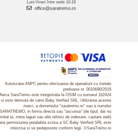
Luni-Vineri între orele 10-18
office@saratremo.ro
Autorizatie ANPC pentru efectuarea de operatiuni cu metale
pretioase nr. 0010690/2019
Marca SaraTremo este inregistrata la OSIM cu numarul 162424
si este detinuta de catre Baby Verified SRL. Utilizarea acestei
marci, a domeniului "saratremo.ro" sau a numelui
SARATREMO, in forma directa sau "ascunsa" (de tipul, dar nu
imitat la, meta taguri sau alte tehnici de indexare, cautare web)
fara permisiunea prealabila scrisa a SC Baby Verified SRL este
interzisa si se pedepseste conform legii. ©SaraTremo.ro