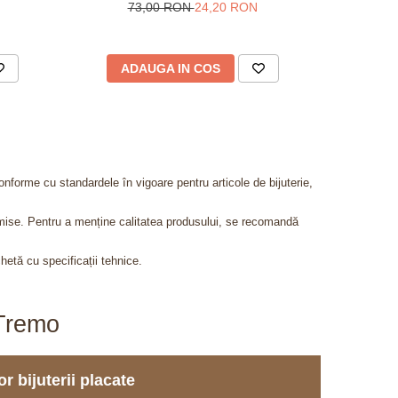
73,00 RON
24,20 RON
ADAUGA IN COS
AD
onforme cu standardele în vigoare pentru articole de bijuterie,
admise. Pentru a menține calitatea produsului, se recomandă
chetă cu specificații tehnice.
aTremo
r bijuterii placate