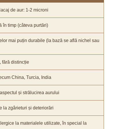
acaj de aur: 1-2 microni
ă în timp (câteva purtări)
elor mai puțin durabile (la bază se află nichel sau
fără distincție
recum China, Turcia, India
 aspectul și strălucirea aurului
 la zgârieturi și deteriorări
lergice la materialele utilizate, în special la