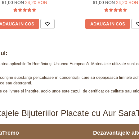
61,00 RON
24,20 RON
61,00 RON
24,20 RON
ADAUGA IN COS
ADAUGA IN COS
ui:
itatea aplicabile în România și Uniunea Europeană. Materialele utilizate sunt c
nu conține substanțe periculoase în concentrații care să depășească limitele 
ce sau detergenți.
 de livrare și însoțite, acolo unde este cazul, de certificat de calitate sau eti
ajele Bijuteriilor Placate cu Aur Sar
araTremo
Dezavantajele alto