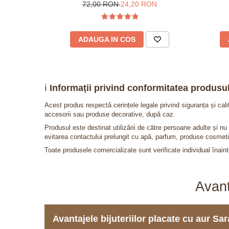
72,00 RON
24,20 RON
ADAUGA IN COS
ℹ️
Informații privind conformitatea produsul
Acest produs respectă cerințele legale privind siguranța și cal
accesorii sau produse decorative, după caz.
Produsul este destinat utilizării de către persoane adulte și 
evitarea contactului prelungit cu apă, parfum, produse cosmeti
Toate produsele comercializate sunt verificate individual înainte
Avant
Avantajele bijuteriilor placate cu aur S