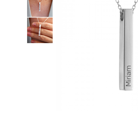
Verighete
Bijuterii pentru barbati
Inele
Lanturi
Bratari
Talismane
Verighete
Bijuterii din argint placate cu aur
24K
Distribuie
pe
Facebook