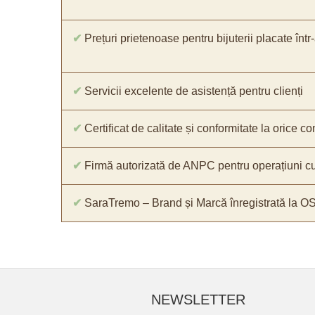
✔
Prețuri prietenoase pentru bijuterii placate într
✔
Servicii excelente de asistență pentru clienți
✔
Certificat de calitate și conformitate la orice 
✔
Firmă autorizată de ANPC pentru operațiuni cu
✔
SaraTremo – Brand și Marcă înregistrată la O
NEWSLETTER