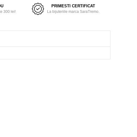
OU
PRIMESTI CERTIFICAT
 300 lei!
La bijuteriile marca SaraTremo.