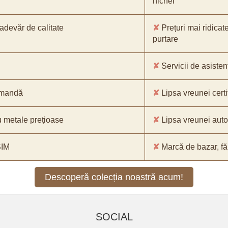
nichel
-adevăr de calitate
✘
Prețuri mai ridicat
purtare
✘
Servicii de asistenț
comandă
✘
Lipsa vreunei certif
 metale prețioase
✘
Lipsa vreunei aut
SIM
✘
Marcă de bazar, făr
Descoperă colecția noastră acum!
SOCIAL