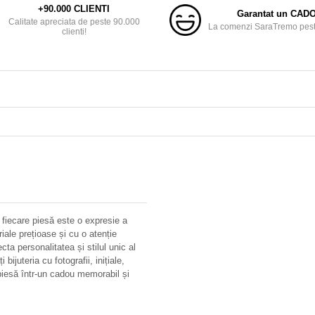
+90.000 CLIENTI
Garantat un CAD
Calitate apreciata de peste 90.000
La comenzi SaraTremo peste
clienti!
 fiecare piesă este o expresie a
riale prețioase și cu o atenție
ecta personalitatea și stilul unic al
bijuteria cu fotografii, inițiale,
iesă într-un cadou memorabil și