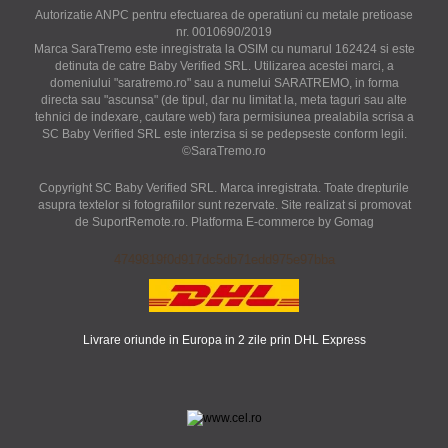
Autorizatie ANPC pentru efectuarea de operatiuni cu metale pretioase
nr. 0010690/2019
Marca SaraTremo este inregistrata la OSIM cu numarul 162424 si este
detinuta de catre Baby Verified SRL. Utilizarea acestei marci, a
domeniului "saratremo.ro" sau a numelui SARATREMO, in forma
directa sau "ascunsa" (de tipul, dar nu limitat la, meta taguri sau alte
tehnici de indexare, cautare web) fara permisiunea prealabila scrisa a
SC Baby Verified SRL este interzisa si se pedepseste conform legii.
©SaraTremo.ro
Copyright SC Baby Verified SRL. Marca inregistrata. Toate drepturile
asupra textelor si fotografiilor sunt rezervate. Site realizat si promovat
de SuportRemote.ro.
Platforma E-commerce by Gomag
4749819f0d917dc5db71edd975e97bba
Livrare oriunde in Europa in 2 zile prin DHL Express