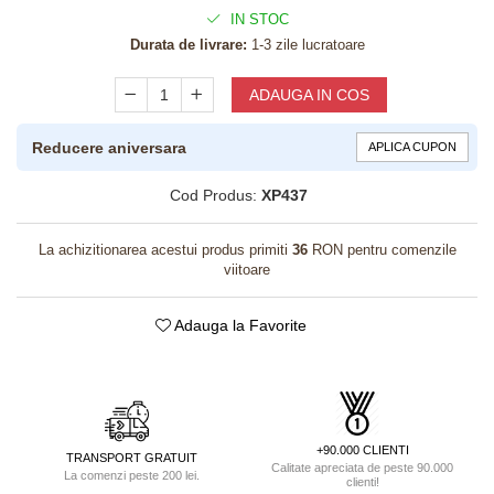
IN STOC
Durata de livrare:
1-3 zile lucratoare
ADAUGA IN COS
Reducere aniversara
APLICA CUPON
Cod Produs:
XP437
La achizitionarea acestui produs primiti
36
RON pentru comenzile
viitoare
Adauga la Favorite
+90.000 CLIENTI
TRANSPORT GRATUIT
Calitate apreciata de peste 90.000
La comenzi peste 200 lei.
clienti!