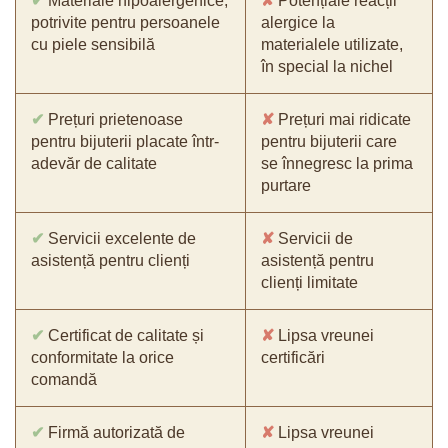
✔
Materiale hipoalergenice,
✘
Potențiale reacții
potrivite pentru persoanele
alergice la
cu piele sensibilă
materialele utilizate,
în special la nichel
✔
Prețuri prietenoase
✘
Prețuri mai ridicate
pentru bijuterii placate într-
pentru bijuterii care
adevăr de calitate
se înnegresc la prima
purtare
✔
Servicii excelente de
✘
Servicii de
asistență pentru clienți
asistență pentru
clienți limitate
✔
Certificat de calitate și
✘
Lipsa vreunei
conformitate la orice
certificări
comandă
✔
Firmă autorizată de
✘
Lipsa vreunei