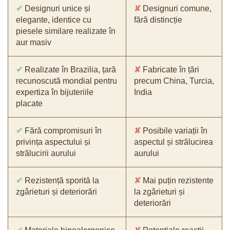
✔
Designuri unice și
✘
Designuri comune,
elegante, identice cu
fără distincție
piesele similare realizate în
aur masiv
✔
Realizate în Brazilia, țară
✘
Fabricate în țări
recunoscută mondial pentru
precum China, Turcia,
expertiza în bijuteriile
India
placate
✔
Fără compromisuri în
✘
Posibile variații în
privința aspectului și
aspectul și strălucirea
strălucirii aurului
aurului
✔
Rezistență sporită la
✘
Mai puțin rezistente
zgârieturi și deteriorări
la zgârieturi și
deteriorări