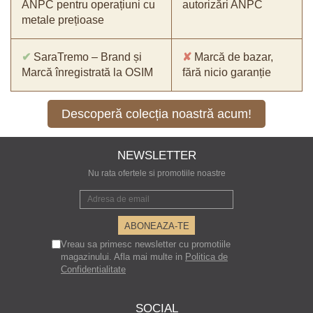
ANPC pentru operațiuni cu
autorizări ANPC
metale prețioase
✔
SaraTremo – Brand și
✘
Marcă de bazar,
Marcă înregistrată la OSIM
fără nicio garanție
Descoperă colecția noastră acum!
NEWSLETTER
Nu rata ofertele si promotiile noastre
Vreau sa primesc newsletter cu promotiile
magazinului. Afla mai multe in
Politica de
Confidentialitate
SOCIAL