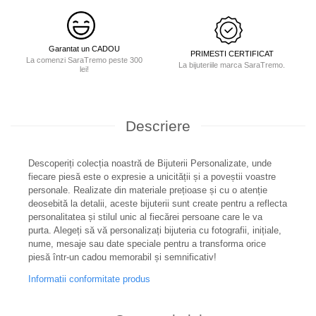
Garantat un CADOU
PRIMESTI CERTIFICAT
La comenzi SaraTremo peste 300
La bijuteriile marca SaraTremo.
lei!
Descriere
Descoperiți colecția noastră de Bijuterii Personalizate, unde
fiecare piesă este o expresie a unicității și a poveștii voastre
personale. Realizate din materiale prețioase și cu o atenție
deosebită la detalii, aceste bijuterii sunt create pentru a reflecta
personalitatea și stilul unic al fiecărei persoane care le va
purta. Alegeți să vă personalizați bijuteria cu fotografii, inițiale,
nume, mesaje sau date speciale pentru a transforma orice
piesă într-un cadou memorabil și semnificativ!
Informatii conformitate produs