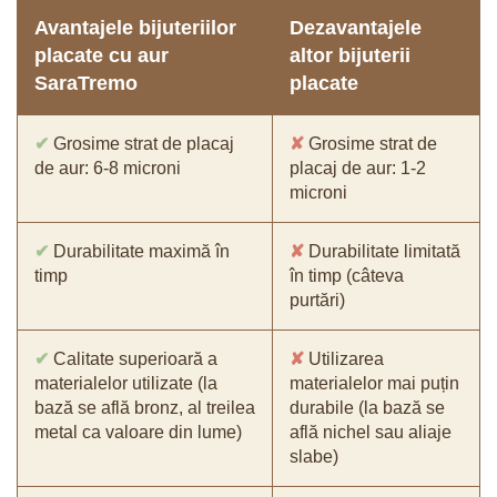
Avantajele bijuteriilor
Dezavantajele
placate cu aur
altor bijuterii
SaraTremo
placate
✔
Grosime strat de placaj
✘
Grosime strat de
de aur: 6-8 microni
placaj de aur: 1-2
microni
✔
Durabilitate maximă în
✘
Durabilitate limitată
timp
în timp (câteva
purtări)
✔
Calitate superioară a
✘
Utilizarea
materialelor utilizate (la
materialelor mai puțin
bază se află bronz, al treilea
durabile (la bază se
metal ca valoare din lume)
află nichel sau aliaje
slabe)