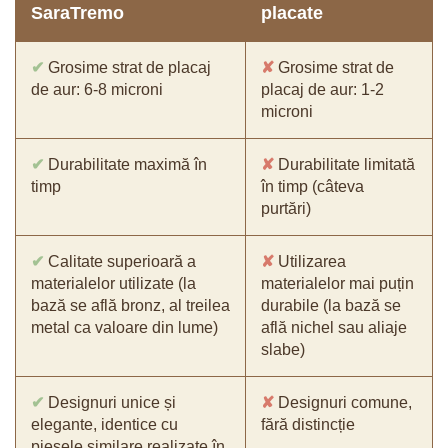
SaraTremo
placate
✔
Grosime strat de placaj
✘
Grosime strat de
de aur: 6-8 microni
placaj de aur: 1-2
microni
✔
Durabilitate maximă în
✘
Durabilitate limitată
timp
în timp (câteva
purtări)
✔
Calitate superioară a
✘
Utilizarea
materialelor utilizate (la
materialelor mai puțin
bază se află bronz, al treilea
durabile (la bază se
metal ca valoare din lume)
află nichel sau aliaje
slabe)
✔
Designuri unice și
✘
Designuri comune,
elegante, identice cu
fără distincție
piesele similare realizate în