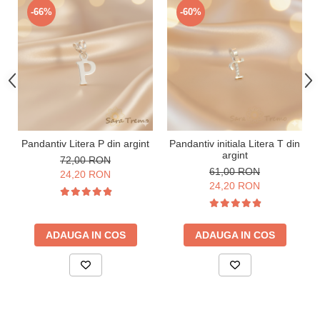
-66%
-60%
Pandantiv Litera P din argint
Pandantiv initiala Litera T din
argint
72,00 RON
61,00 RON
24,20 RON
24,20 RON
ADAUGA IN COS
ADAUGA IN COS