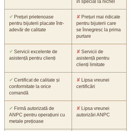
în special la nichel
✔
Prețuri prietenoase
✘
Prețuri mai ridicate
pentru bijuterii placate într-
pentru bijuterii care
adevăr de calitate
se înnegresc la prima
purtare
✔
Servicii excelente de
✘
Servicii de
asistență pentru clienți
asistență pentru
clienți limitate
✔
Certificat de calitate și
✘
Lipsa vreunei
conformitate la orice
certificări
comandă
✔
Firmă autorizată de
✘
Lipsa vreunei
ANPC pentru operațiuni cu
autorizări ANPC
metale prețioase