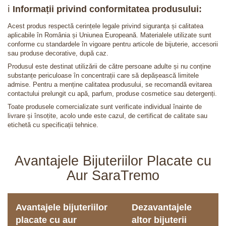
ℹ️
Informații privind conformitatea produsului:
Acest produs respectă cerințele legale privind siguranța și calitatea
aplicabile în România și Uniunea Europeană. Materialele utilizate sunt
conforme cu standardele în vigoare pentru articole de bijuterie, accesorii
sau produse decorative, după caz.
Produsul este destinat utilizării de către persoane adulte și nu conține
substanțe periculoase în concentrații care să depășească limitele
admise. Pentru a menține calitatea produsului, se recomandă evitarea
contactului prelungit cu apă, parfum, produse cosmetice sau detergenți.
Toate produsele comercializate sunt verificate individual înainte de
livrare și însoțite, acolo unde este cazul, de certificat de calitate sau
etichetă cu specificații tehnice.
Avantajele Bijuteriilor Placate cu
Aur SaraTremo
Avantajele bijuteriilor
Dezavantajele
placate cu aur
altor bijuterii