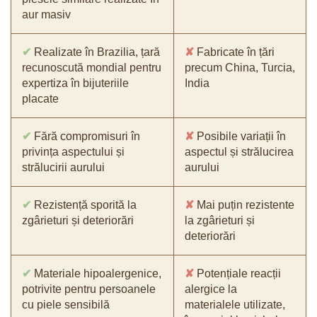
aur masiv
✔
Realizate în Brazilia, țară
✘
Fabricate în țări
recunoscută mondial pentru
precum China, Turcia,
expertiza în bijuteriile
India
placate
✔
Fără compromisuri în
✘
Posibile variații în
privința aspectului și
aspectul și strălucirea
strălucirii aurului
aurului
✔
Rezistență sporită la
✘
Mai puțin rezistente
zgârieturi și deteriorări
la zgârieturi și
deteriorări
✔
Materiale hipoalergenice,
✘
Potențiale reacții
potrivite pentru persoanele
alergice la
cu piele sensibilă
materialele utilizate,