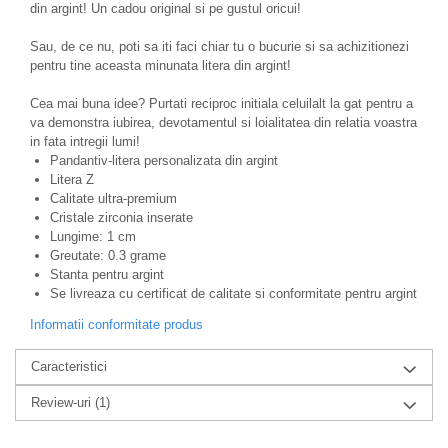
din argint! Un cadou original si pe gustul oricui!
Sau, de ce nu, poti sa iti faci chiar tu o bucurie si sa achizitionezi
pentru tine aceasta minunata litera din argint!
Cea mai buna idee? Purtati reciproc initiala celuilalt la gat pentru a
va demonstra iubirea, devotamentul si loialitatea din relatia voastra
in fata intregii lumi!
Pandantiv-litera personalizata din argint
Litera Z
Calitate ultra-premium
Cristale zirconia inserate
Lungime: 1 cm
Greutate: 0.3 grame
Stanta pentru argint
Se livreaza cu certificat de calitate si conformitate pentru argint
Informatii conformitate produs
Caracteristici
Review-uri
(1)