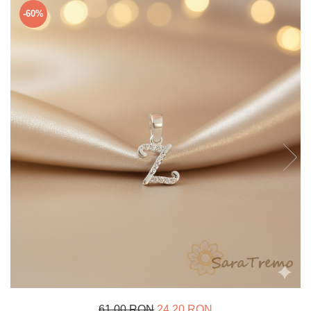
Verighete
-60%
Bijuterii pentru barbati
Inele
Lanturi
Bratari
Talismane
Verighete
Bijuterii din argint placate cu aur
24K
61,00 RON
24,20 RON