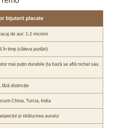
aTremo
r bijuterii placate
acaj de aur: 1-2 microni
ă în timp (câteva purtări)
elor mai puțin durabile (la bază se află nichel sau
fără distincție
recum China, Turcia, India
 aspectul și strălucirea aurului