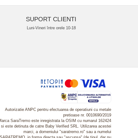
SUPORT CLIENTI
Luni-Vineri între orele 10-18
Autorizatie ANPC pentru efectuarea de operatiuni cu metale
pretioase nr. 0010690/2019
Marca SaraTremo este inregistrata la OSIM cu numarul 162424
si este detinuta de catre Baby Verified SRL. Utilizarea acestei
marci, a domeniului "saratremo.ro" sau a numelui
SARATREMO, in forma directa sau "ascunsa" (de tipul, dar nu