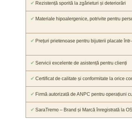
✔
Rezistență sporită la zgârieturi și deteriorări
✔
Materiale hipoalergenice, potrivite pentru pers
✔
Prețuri prietenoase pentru bijuterii placate într
✔
Servicii excelente de asistență pentru clienți
✔
Certificat de calitate și conformitate la orice 
✔
Firmă autorizată de ANPC pentru operațiuni cu
✔
SaraTremo – Brand și Marcă înregistrată la O