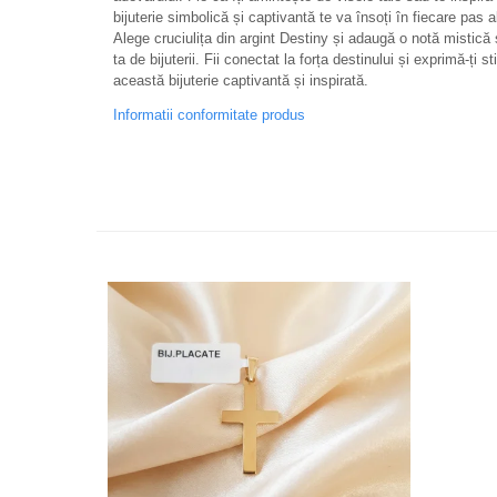
bijuterie simbolică și captivantă te va însoți în fiecare pas a
Alege cruciulița din argint Destiny și adaugă o notă mistică ș
ta de bijuterii. Fii conectat la forța destinului și exprimă-ți st
această bijuterie captivantă și inspirată.
Informatii conformitate produs