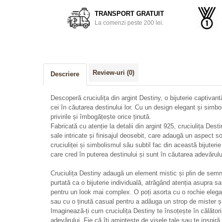
TRANSPORT GRATUIT
La comenzi peste 200 lei.
Review-uri
(0)
Descriere
Descoperă cruciulița din argint Destiny, o bijuterie captivant
cei în căutarea destinului lor. Cu un design elegant și simbo
privirile și îmbogățește orice ținută.
Fabricată cu atenție la detalii din argint 925, cruciulița Dest
sale intricate și finisajul deosebit, care adaugă un aspect so
cruciuliței și simbolismul său subtil fac din această bijuteri
care cred în puterea destinului și sunt în căutarea adevărulu
Cruciulița Destiny adaugă un element mistic și plin de semnif
purtată ca o bijuterie individuală, atrăgând atenția asupra s
pentru un look mai complex. O poți asorta cu o rochie eleg
sau cu o ținută casual pentru a adăuga un strop de mister și
Imaginează-ți cum cruciulița Destiny te însoțește în călători
adevărului. Fie că îți amintește de visele tale sau te inspiră