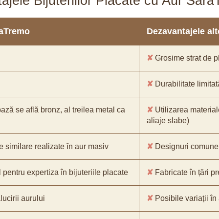
ajele Bijuteriilor Placate cu Aur Sar
araTremo
Dezavantajele alto
✘
Grosime strat de pl
✘
Durabilitate limitat
bază se află bronz, al treilea metal ca
✘
Utilizarea material
aliaje slabe)
e similare realizate în aur masiv
✘
Designuri comune, 
pentru expertiza în bijuteriile placate
✘
Fabricate în țări p
ucirii aurului
✘
Posibile variații în