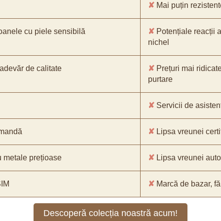
✘
Mai puțin rezistente
oanele cu piele sensibilă
✘
Potențiale reacții a
nichel
-adevăr de calitate
✘
Prețuri mai ridicat
purtare
✘
Servicii de asistenț
comandă
✘
Lipsa vreunei certif
 metale prețioase
✘
Lipsa vreunei aut
SIM
✘
Marcă de bazar, făr
Descoperă colecția noastră acum!