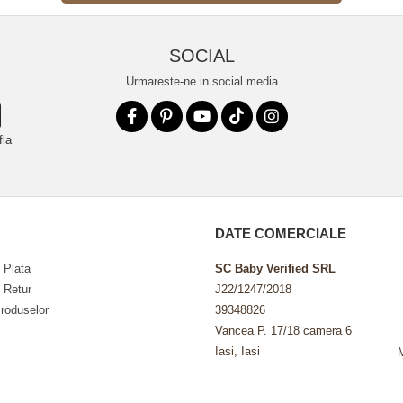
SOCIAL
Urmareste-ne in social media
fla
DATE COMERCIALE
 Plata
SC Baby Verified SRL
e Retur
J22/1247/2018
roduselor
39348826
Vancea P. 17/18 camera 6
Iasi, Iasi