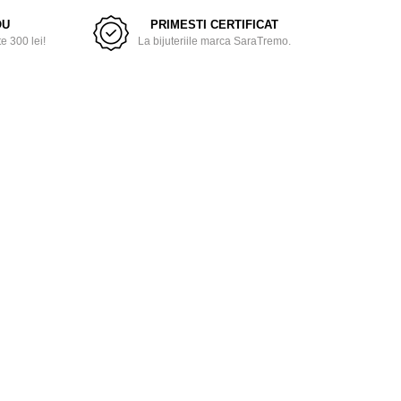
OU
PRIMESTI CERTIFICAT
 300 lei!
La bijuteriile marca SaraTremo.