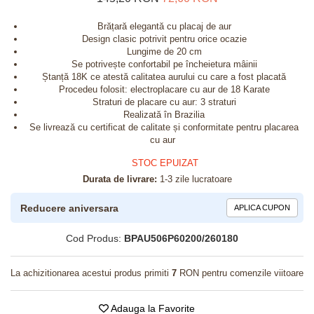
Brățară elegantă cu placaj de aur
Design clasic potrivit pentru orice ocazie
Lungime de 20 cm
Se potrivește confortabil pe încheietura mâinii
Ștanță 18K ce atestă calitatea aurului cu care a fost placată
Procedeu folosit: electroplacare cu aur de 18 Karate
Straturi de placare cu aur: 3 straturi
Realizată în Brazilia
Se livrează cu certificat de calitate și conformitate pentru placarea
cu aur
STOC EPUIZAT
Durata de livrare:
1-3 zile lucratoare
Reducere aniversara
APLICA CUPON
Cod Produs:
BPAU506P60200/260180
La achizitionarea acestui produs primiti
7
RON pentru comenzile viitoare
Adauga la Favorite