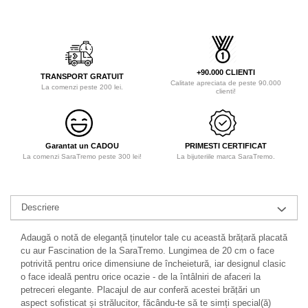
+90.000 CLIENTI
TRANSPORT GRATUIT
Calitate apreciata de peste 90.000
La comenzi peste 200 lei.
clienti!
Garantat un CADOU
PRIMESTI CERTIFICAT
La comenzi SaraTremo peste 300 lei!
La bijuteriile marca SaraTremo.
Descriere
Adaugă o notă de eleganță ținutelor tale cu această brățară placată
cu aur Fascination de la SaraTremo. Lungimea de 20 cm o face
potrivită pentru orice dimensiune de încheietură, iar designul clasic
o face ideală pentru orice ocazie - de la întâlniri de afaceri la
petreceri elegante. Placajul de aur conferă acestei brățări un
aspect sofisticat și strălucitor, făcându-te să te simți special(ă)