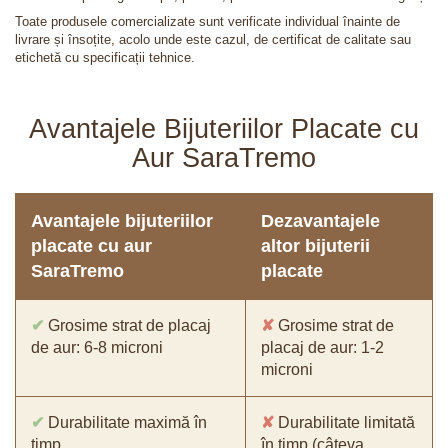
Toate produsele comercializate sunt verificate individual înainte de
livrare și însoțite, acolo unde este cazul, de certificat de calitate sau
etichetă cu specificații tehnice.
Avantajele Bijuteriilor Placate cu
Aur SaraTremo
Avantajele bijuteriilor
Dezavantajele
placate cu aur
altor bijuterii
SaraTremo
placate
✔
Grosime strat de placaj
✘
Grosime strat de
de aur: 6-8 microni
placaj de aur: 1-2
microni
✔
Durabilitate maximă în
✘
Durabilitate limitată
timp
în timp (câteva