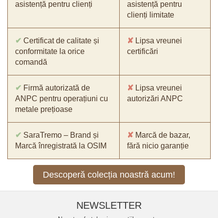
asistență pentru clienți
asistență pentru
clienți limitate
✔
Certificat de calitate și
✘
Lipsa vreunei
conformitate la orice
certificări
comandă
✔
Firmă autorizată de
✘
Lipsa vreunei
ANPC pentru operațiuni cu
autorizări ANPC
metale prețioase
✔
SaraTremo – Brand și
✘
Marcă de bazar,
Marcă înregistrată la OSIM
fără nicio garanție
Descoperă colecția noastră acum!
NEWSLETTER