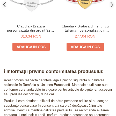
Claudia - Bratara
Claudia - Bratara din snur cu
personalizata din argint 925 -
talisman personalizat din
Inimioara
argint 925 placat cu aur 24K -
313,34 RON
277,04 RON
Inimioara
ADAUGA IN COS
ADAUGA IN COS
ℹ️
Informații privind conformitatea produsului:
Acest produs respectă cerințele legale privind siguranța și calitatea
aplicabile în România și Uniunea Europeană. Materialele utilizate sunt
conforme cu standardele în vigoare pentru articole de bijuterie, accesorii
sau produse decorative, după caz.
Produsul este destinat utilizării de către persoane adulte și nu conține
substanțe periculoase în concentrații care să depășească limitele
admise. Pentru a menține calitatea produsului, se recomandă evitarea
contactului prelungit cu apă, parfum, produse cosmetice sau detergenți.