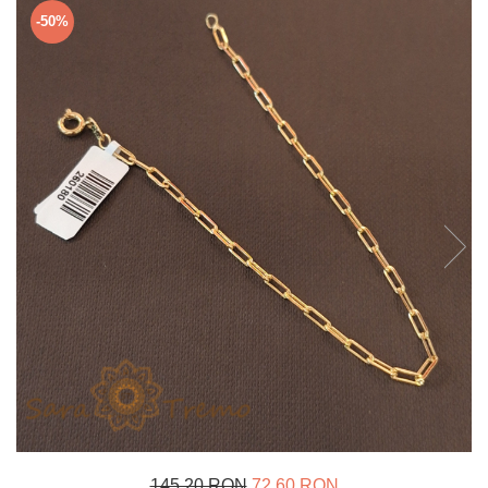
Verighete
-50%
Bijuterii pentru barbati
Inele
Lanturi
Bratari
Talismane
Verighete
Bijuterii din argint placate cu aur
24K
145,20 RON
72,60 RON