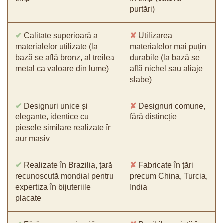
purtări)
✔
Calitate superioară a
✘
Utilizarea
materialelor utilizate (la
materialelor mai puțin
bază se află bronz, al treilea
durabile (la bază se
metal ca valoare din lume)
află nichel sau aliaje
slabe)
✔
Designuri unice și
✘
Designuri comune,
elegante, identice cu
fără distincție
piesele similare realizate în
aur masiv
✔
Realizate în Brazilia, țară
✘
Fabricate în țări
recunoscută mondial pentru
precum China, Turcia,
expertiza în bijuteriile
India
placate