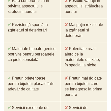
✔
Fără compromisuri în
✘
Posibile variații în
privința aspectului și
aspectul și strălucirea
strălucirii aurului
aurului
✔
Rezistență sporită la
✘
Mai puțin rezistente
zgârieturi și deteriorări
la zgârieturi și
deteriorări
✔
Materiale hipoalergenice,
✘
Potențiale reacții
potrivite pentru persoanele
alergice la
cu piele sensibilă
materialele utilizate,
în special la nichel
✔
Prețuri prietenoase
✘
Prețuri mai ridicate
pentru bijuterii placate într-
pentru bijuterii care
adevăr de calitate
se înnegresc la prima
purtare
✔
Servicii excelente de
✘
Servicii de