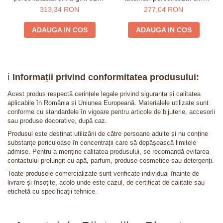
Inimioara
argint 925 placat cu aur 24K -
313,34 RON
277,04 RON
Inimioara
ADAUGA IN COS
ADAUGA IN COS
ℹ️
Informații privind conformitatea produsului:
Acest produs respectă cerințele legale privind siguranța și calitatea
aplicabile în România și Uniunea Europeană. Materialele utilizate sunt
conforme cu standardele în vigoare pentru articole de bijuterie, accesorii
sau produse decorative, după caz.
Produsul este destinat utilizării de către persoane adulte și nu conține
substanțe periculoase în concentrații care să depășească limitele
admise. Pentru a menține calitatea produsului, se recomandă evitarea
contactului prelungit cu apă, parfum, produse cosmetice sau detergenți.
Toate produsele comercializate sunt verificate individual înainte de
livrare și însoțite, acolo unde este cazul, de certificat de calitate sau
etichetă cu specificații tehnice.