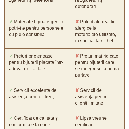
zgârieturi și deteriorări
la zgârieturi și
deteriorări
✔
Materiale hipoalergenice,
✘
Potențiale reacții
potrivite pentru persoanele
alergice la
cu piele sensibilă
materialele utilizate,
în special la nichel
✔
Prețuri prietenoase
✘
Prețuri mai ridicate
pentru bijuterii placate într-
pentru bijuterii care
adevăr de calitate
se înnegresc la prima
purtare
✔
Servicii excelente de
✘
Servicii de
asistență pentru clienți
asistență pentru
clienți limitate
✔
Certificat de calitate și
✘
Lipsa vreunei
conformitate la orice
certificări