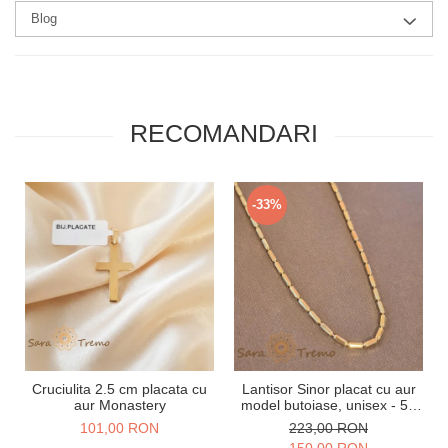
Blog
RECOMANDARI
-33%
Cruciulita 2.5 cm placata cu
Lantisor Sinor placat cu aur
aur Monastery
model butoiase, unisex - 50
cm
101,00 RON
223,00 RON