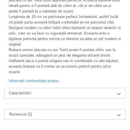
placata cu aur Twist este opțiunea perfectă. Această bijuterie este
ideală pentru a fi purtată atât de către el, cât și de către ea și
poate fi purtată la o varietate de ocazii.
Lungimea de 18 cm se potrivește perfect încheieturii, astfel încât
să puteți purta această brățară confortabil pe tot parcursul zilei.
Designul modern cu efect twist ofera bijuteriei un aspect atractiv si
unic, care se va face cu siguranță remarcat. Aceasta este o
bijuterie potrivita pentru oricine isi doreste sa aiba un stil modern si
original.
Bratara unisex placata cu aur Twist poate fi purtata zilnic sau la
ocazii speciale, adaugand un plus de eleganta oricarei tinute.
Indiferent daca o purtati singura sau in combinatie cu alte bijuterii,
aceasta bratara va fi mereu un accesoriu potrivit pentru orice
ocazie.
Informatii conformitate produs
Caracteristici
Review-uri
(1)