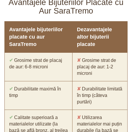
Avantajele Bijuteriilor Placate cu
Aur SaraTremo
Avantajele bijuteriilor
Dezavantajele
placate cu aur
altor bijuterii
SaraTremo
placate
✔
Grosime strat de placaj
✘
Grosime strat de
de aur: 6-8 microni
placaj de aur: 1-2
microni
✔
Durabilitate maximă în
✘
Durabilitate limitată
timp
în timp (câteva
purtări)
✔
Calitate superioară a
✘
Utilizarea
materialelor utilizate (la
materialelor mai puțin
bază se află bronz, al treilea
durabile (la bază se