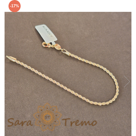
Verighete
-17%
Bijuterii pentru barbati
Inele
Lanturi
Bratari
Talismane
Verighete
Bijuterii din argint placate cu aur
24K