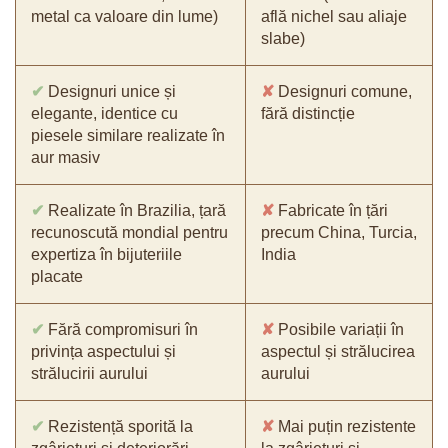
metal ca valoare din lume)
află nichel sau aliaje
slabe)
✔
Designuri unice și
✘
Designuri comune,
elegante, identice cu
fără distincție
piesele similare realizate în
aur masiv
✔
Realizate în Brazilia, țară
✘
Fabricate în țări
recunoscută mondial pentru
precum China, Turcia,
expertiza în bijuteriile
India
placate
✔
Fără compromisuri în
✘
Posibile variații în
privința aspectului și
aspectul și strălucirea
strălucirii aurului
aurului
✔
Rezistență sporită la
✘
Mai puțin rezistente