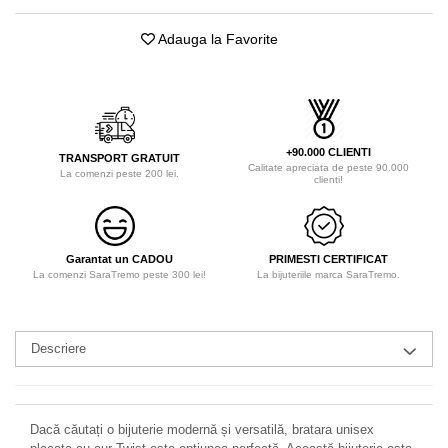
Adauga la Favorite
+90.000 CLIENTI
TRANSPORT GRATUIT
Calitate apreciata de peste 90.000
La comenzi peste 200 lei.
clienti!
Garantat un CADOU
PRIMESTI CERTIFICAT
La comenzi SaraTremo peste 300 lei!
La bijuteriile marca SaraTremo.
Descriere
Dacă căutați o bijuterie modernă și versatilă, bratara unisex