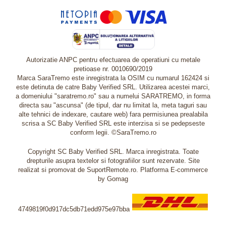
Autorizatie ANPC pentru efectuarea de operatiuni cu metale
pretioase nr. 0010690/2019
Marca SaraTremo este inregistrata la OSIM cu numarul 162424 si
este detinuta de catre Baby Verified SRL. Utilizarea acestei marci,
a domeniului "saratremo.ro" sau a numelui SARATREMO, in forma
directa sau "ascunsa" (de tipul, dar nu limitat la, meta taguri sau
alte tehnici de indexare, cautare web) fara permisiunea prealabila
scrisa a SC Baby Verified SRL este interzisa si se pedepseste
conform legii. ©SaraTremo.ro
Copyright SC Baby Verified SRL. Marca inregistrata. Toate
drepturile asupra textelor si fotografiilor sunt rezervate. Site
realizat si promovat de SuportRemote.ro.
Platforma E-commerce
by Gomag
4749819f0d917dc5db71edd975e97bba
Livrare oriunde in Europa in 2 zile prin DHL Express