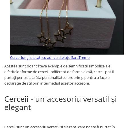
Cercei lungi placați cu aur cu steluțe SaraTremo
Acestea sunt doar câteva exemple de semnificații simbolice ale
diferitelor forme de cercei. Indiferent de forma alesă, cerceii pot fi
purtați pentru a arăta personalitatea proprie și pentru a face o
declarație de stil prin intermediul acestor accesorii.
Cerceii - un accesoriu versatil și
elegant
Cerceii sunt un accesoriu versatil și elegant, care poate fi purtat în