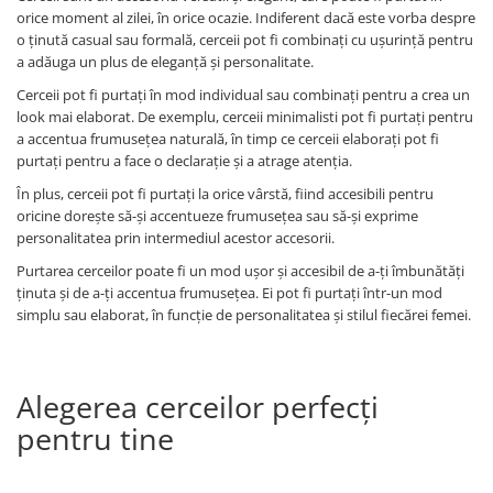
orice moment al zilei, în orice ocazie. Indiferent dacă este vorba despre
o ținută casual sau formală, cerceii pot fi combinați cu ușurință pentru
a adăuga un plus de eleganță și personalitate.
Cerceii pot fi purtați în mod individual sau combinați pentru a crea un
look mai elaborat. De exemplu, cerceii minimalisti pot fi purtați pentru
a accentua frumusețea naturală, în timp ce cerceii elaborați pot fi
purtați pentru a face o declarație și a atrage atenția.
În plus, cerceii pot fi purtați la orice vârstă, fiind accesibili pentru
oricine dorește să-și accentueze frumusețea sau să-și exprime
personalitatea prin intermediul acestor accesorii.
Purtarea cerceilor poate fi un mod ușor și accesibil de a-ți îmbunătăți
ținuta și de a-ți accentua frumusețea. Ei pot fi purtați într-un mod
simplu sau elaborat, în funcție de personalitatea și stilul fiecărei femei.
Alegerea cerceilor perfecți
pentru tine