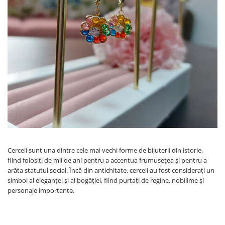
Verighete
Bijuterii pentru barbati
Inele
Lanturi
Bratari
Talismane
Verighete
Bijuterii din argint placate cu aur
24K
Cerceii sunt una dintre cele mai vechi forme de bijuterii din istorie,
fiind folosiți de mii de ani pentru a accentua frumusețea și pentru a
arăta statutul social. Încă din antichitate, cerceii au fost considerați un
simbol al eleganței și al bogăției, fiind purtați de regine, nobilime și
personaje importante.