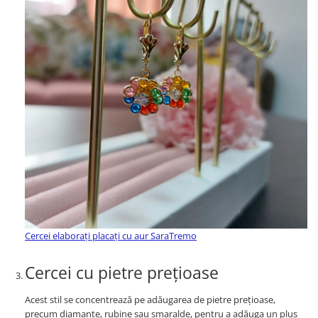
Cercei elaborați placați cu aur SaraTremo
Cercei cu pietre prețioase
Acest stil se concentrează pe adăugarea de pietre prețioase,
precum diamante, rubine sau smaralde, pentru a adăuga un plus