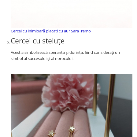
Cercei cu inimioară placați cu aur SaraTremo
Cercei cu steluțe
Aceștia simbolizează speranța și dorința, fiind considerați un
simbol al succesului și al norocului.