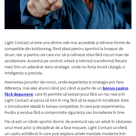
Verighete
Bijuterii pentru barbati
Inele
Lanturi
Bratari
Talismane
Light Contact-ul este una dintre cele mai accesibile și tehnice forme de
competiție din kickboxing, fiind ideal pentru sportivii la început de
Verighete
drum, dar și pentru cei care vor să-și rafineze stilul fără riscuri mari de
Bijuterii din argint placate cu aur
accidentare. Accentul pe control, viteză și tehnică transformă fiecare
24K
meci într-un adevărat dans strategic, unde nu forța brută câștigă, ci
inteligența și precizia.
Asemenea jocurilor de noroc, unde experiența și strategia pot face
diferența, mai ales atunci când joci când ai parte de un
bonus casino
fără depunere
, care îți permite să testezi jocul fără un risc real și în
Light Contact ai șansa să intri în ring fără să te expui în totalitate. Este
o introducere ideală în lumea competiției, în care poți experimenta,
învăța și evolua fără a compromite siguranța sau încrederea în tine.
Fie că ești un tânăr sportiv dornic de aventură sau un adult în căutarea
unui mod activ și disciplinat de a face mișcare, Light Contact-ul oferă
un cadru echilibrat în care poți explora artele marțiale moderne într-