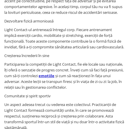
accent pe corectitudine, pe respect față de adversar și pe evitarea
comportamentelor agresive. În același timp, corpul tău nu va fi supus
la lovituri periculoase, ceea ce reduce riscul de accidentări serioase.
Dezvoltare fizică armonioasă
Light Contact-ul antrenează întregul corp. Fiecare antrenament
implică exerciții cardio, mobilitate și stretching, exerciții de forță
funcțională. Toate aceste componente contribuie la o formă fizică de
invidiat, fără a-ți compromite sănătatea articulară sau cardiovasculară.
Creșterea încrederii în sine
Participarea la competiții de Light Contact, fie ele locale sau naționale,
îți oferă o senzație de progres concret. Înveți cum să faci față presiunii,
cum să-ți controlezi
emoțiile
și cum să reacționezi în fața unui
adversar. Aceste lecții se transpun firesc și în viața de zi cu zi: la job, în
relații sau în gestionarea conflictelor.
Comunitate și spirit sportiv
Un aspect adesea trecut cu vederea este colectivul. Practicanții de
Light Contact formează comunități unite, în care se promovează
respectul, susținerea reciprocă și creșterea prin colaborare. Asta
transformă sportul într-un stil de viață și nu doar într-o activitate fizică
săptămânală.