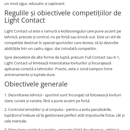
un mod sigur, educativ și captivant.
Regulile și obiectivele competițiilor de
Light Contact
Light Contact-ul este o ramură a kickboxingului care pune accent pe
tehnică, precizie și control, nu pe forță sau knock-out. Este un stil de
competiție destinat în special sportivilor care doresc să își dezvolte
abilitățile într-un cadru sigur, dar totodată competitiv.
Spre deosebire de alte forme de luptă, precum Full Contact sau K-1,
Light Contact-ul limitează intensitatea loviturilor și încurajează
aplicarea corectă a tehnicilor. Practic, este o zonă-tampon între
antrenamente și luptele dure.
Obiectivele generale
1. Dezvoltarea tehnicii - sportivii sunt încurajați să folosească lovituri
clare, curate și variate, fără a pune accent pe forță.
2. Controlul emoțiilor și al corpului - pentru a evita penalizările,
luptătorul trebuie să își gestioneze perfect atât impulsurile fizice, cât și
cele mentale.
3. Stimularea spiritului sportiv - respectul față de adversar, arbitri și