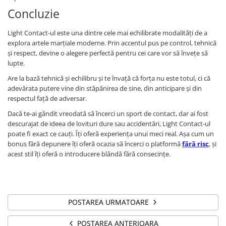
Concluzie
Light Contact-ul este una dintre cele mai echilibrate modalități de a
explora artele marțiale moderne. Prin accentul pus pe control, tehnică
și respect, devine o alegere perfectă pentru cei care vor să învețe să
lupte.
Are la bază tehnică și echilibru și te învață că forța nu este totul, ci că
adevărata putere vine din stăpânirea de sine, din anticipare și din
respectul față de adversar.
Dacă te-ai gândit vreodată să încerci un sport de contact, dar ai fost
descurajat de ideea de lovituri dure sau accidentări, Light Contact-ul
poate fi exact ce cauți. Îți oferă experiența unui meci real. Așa cum un
bonus fără depunere îți oferă ocazia să încerci o platformă
fără risc
, și
acest stil îți oferă o introducere blândă fără consecințe.
POSTAREA URMATOARE
POSTAREA ANTERIOARA