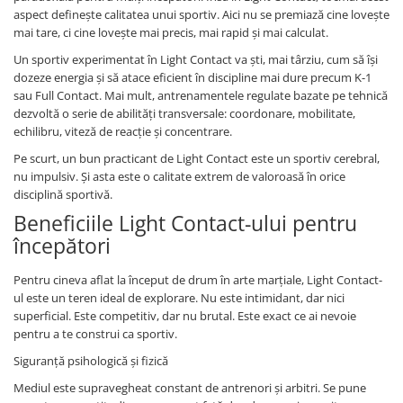
aspect definește calitatea unui sportiv. Aici nu se premiază cine lovește
mai tare, ci cine lovește mai precis, mai rapid și mai calculat.
Un sportiv experimentat în Light Contact va ști, mai târziu, cum să își
dozeze energia și să atace eficient în discipline mai dure precum K-1
sau Full Contact. Mai mult, antrenamentele regulate bazate pe tehnică
dezvoltă o serie de abilități transversale: coordonare, mobilitate,
echilibru, viteză de reacție și concentrare.
Pe scurt, un bun practicant de Light Contact este un sportiv cerebral,
nu impulsiv. Și asta este o calitate extrem de valoroasă în orice
disciplină sportivă.
Beneficiile Light Contact-ului pentru
începători
Pentru cineva aflat la început de drum în arte marțiale, Light Contact-
ul este un teren ideal de explorare. Nu este intimidant, dar nici
superficial. Este competitiv, dar nu brutal. Este exact ce ai nevoie
pentru a te construi ca sportiv.
Siguranță psihologică și fizică
Mediul este supravegheat constant de antrenori și arbitri. Se pune