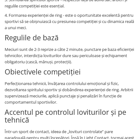
regulile competiției este esențial.
4. Formarea experienței de ring - este o oportunitate excelentă pentru
sportivi să se obișnuiască cu presiunea competiției și cu dinamica reală
a unui meci.
Regulile de bază
Meciuri sunt de 2-3 reprize a câte 2 minute, punctare pe baza eficienței
tehnicilor, interdicția loviturilor dure sau periculoase și echipament
obligatoriu (cască, mănuși, protecții).
Obiectivele competiției
Perfecționarea tehnicii, învățarea controlului emoțional și fizic,
dezvoltarea spiritului sportiv și dobândirea experienței de ring. Arbitrii
supervizează meciurile, aplică punctaje și penalizări în funcție de
comportamentul sportivilor.
Accentul pe controlul loviturilor și pe
tehnică
Într-un sport de contact, ideea de „lovituri controlate” pare
paradoxală pentru mulți începători. Însă în Light Contact, tocmai acest