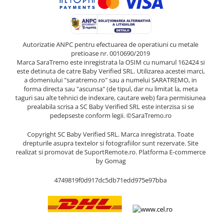
Autorizatie ANPC pentru efectuarea de operatiuni cu metale
pretioase nr. 0010690/2019
Marca SaraTremo este inregistrata la OSIM cu numarul 162424 si
este detinuta de catre Baby Verified SRL. Utilizarea acestei marci,
a domeniului "saratremo.ro" sau a numelui SARATREMO, in
forma directa sau "ascunsa" (de tipul, dar nu limitat la, meta
taguri sau alte tehnici de indexare, cautare web) fara permisiunea
prealabila scrisa a SC Baby Verified SRL este interzisa si se
pedepseste conform legii. ©SaraTremo.ro
Copyright SC Baby Verified SRL. Marca inregistrata. Toate
drepturile asupra textelor si fotografiilor sunt rezervate. Site
realizat si promovat de SuportRemote.ro.
Platforma E-commerce
by Gomag
4749819f0d917dc5db71edd975e97bba
Livrare oriunde in Europa in 2 zile prin DHL Express