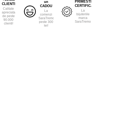
PRIMESTI
un
CLIENTI
CERTIFICAT
CADOU
Calitate
La
La
apreciata
bijuteriile
comenzi
de peste
marca
SaraTremo
90.000
SaraTremo.
peste 300
clienti!
lei!