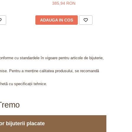
385,94 RON
ADAUGA IN COS
AD
onforme cu standardele în vigoare pentru articole de bijuterie,
admise. Pentru a menține calitatea produsului, se recomandă
chetă cu specificații tehnice.
aTremo
r bijuterii placate