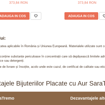
373,84 RON
373,84 RON
ADAUGA IN COS
ADAUGA IN COS
ui:
itatea aplicabile în România și Uniunea Europeană. Materialele utilizate sunt c
nu conține substanțe periculoase în concentrații care să depășească limitele 
ce sau detergenți.
 de livrare și însoțite, acolo unde este cazul, de certificat de calitate sau eti
ajele Bijuteriilor Placate cu Aur Sar
araTremo
Dezavantajele alto