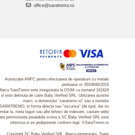
office@saratremo.ro
Autorizatie ANPC pentru efectuarea de operatiuni cu metale
pretioase nr. 0010690/2019
Marca SaraTremo este inregistrata la OSIM cu numarul 162424
si este detinuta de catre Baby Verified SRL. Utilizarea acestei
marci, a domeniului "saratremo.ro" sau a numelui
SARATREMO, in forma directa sau "ascunsa" (de tipul, dar nu
imitat la, meta taguri sau alte tehnici de indexare, cautare web)
fara permisiunea prealabila scrisa a SC Baby Verified SRL este
interzisa si se pedepseste conform legii. ©SaraTremo.ro
Copyright SC Baby Verified SRL. Marca inregistrata. Toate