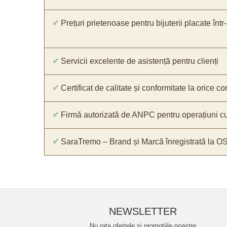
✔
Prețuri prietenoase pentru bijuterii placate într
✔
Servicii excelente de asistență pentru clienți
✔
Certificat de calitate și conformitate la orice 
✔
Firmă autorizată de ANPC pentru operațiuni cu
✔
SaraTremo – Brand și Marcă înregistrată la O
NEWSLETTER
Nu rata ofertele si promotiile noastre