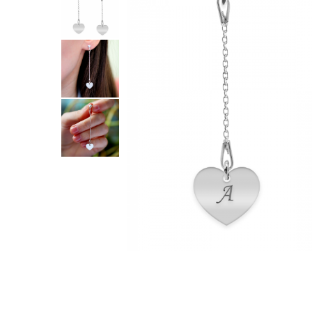
Verighete
Bijuterii pentru barbati
Inele
Lanturi
Bratari
Talismane
Verighete
Bijuterii din argint placate cu aur
24K
Distribuie
pe
Facebook