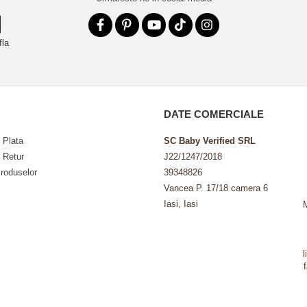
fla
DATE COMERCIALE
 Plata
SC Baby Verified SRL
e Retur
J22/1247/2018
roduselor
39348826
Vancea P. 17/18 camera 6
Iasi, Iasi
l