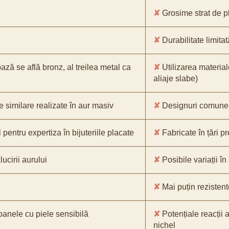
✘
Grosime strat de pl
✘
Durabilitate limitat
bază se află bronz, al treilea metal ca
✘
Utilizarea material
aliaje slabe)
e similare realizate în aur masiv
✘
Designuri comune, 
pentru expertiza în bijuteriile placate
✘
Fabricate în țări p
ucirii aurului
✘
Posibile variații în
✘
Mai puțin rezistente
oanele cu piele sensibilă
✘
Potențiale reacții a
nichel