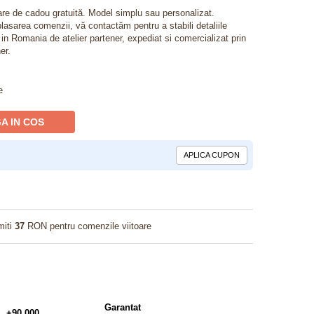
lare de cadou gratuită. Model simplu sau personalizat.
lasarea comenzii, vă contactăm pentru a stabili detaliile
t in Romania de atelier partener, expediat si comercializat prin
er.
e
A IN COS
APLICA CUPON
miti
37
RON pentru comenzile viitoare
Garantat
+90.000