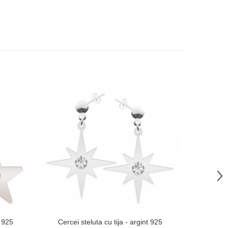
t 925
Cercei steluta cu tija - argint 925
Cercei c