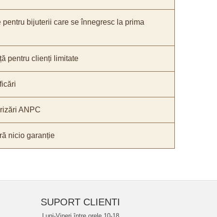
e pentru bijuterii care se înnegresc la prima
ă pentru clienți limitate
icări
orizări ANPC
ă nicio garanție
SUPORT CLIENTI
Luni-Vineri între orele 10-18