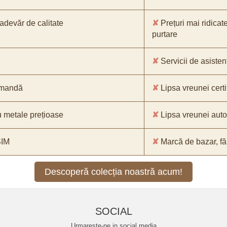
-adevăr de calitate
✘
Prețuri mai ridicat
purtare
✘
Servicii de asistenț
comandă
✘
Lipsa vreunei certif
 metale prețioase
✘
Lipsa vreunei aut
SIM
✘
Marcă de bazar, făr
Descoperă colecția noastră acum!
SOCIAL
Urmareste-ne in social media