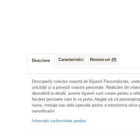
Caracteristici
Review-uri
(0)
Descriere
Descoperiți colecția noastră de Bijuterii Personalizate, unde
unicității și a poveștii voastre personale. Realizate din mate
deosebită la detalii, aceste bijuterii sunt create pentru a refl
fiecărei persoane care le va purta. Alegeți să vă personalizați 
nume, mesaje sau date speciale pentru a transforma orice p
semnificativ!
Informatii conformitate produs