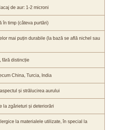
acaj de aur: 1-2 microni
ă în timp (câteva purtări)
elor mai puțin durabile (la bază se află nichel sau
fără distincție
recum China, Turcia, India
 aspectul și strălucirea aurului
 la zgârieturi și deteriorări
lergice la materialele utilizate, în special la