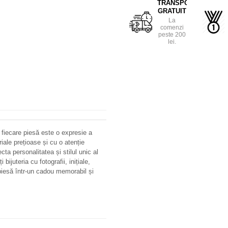
TRANSPORT
GRATUIT
La
comenzi
peste 200
lei.
 fiecare piesă este o expresie a
riale prețioase și cu o atenție
ecta personalitatea și stilul unic al
bijuteria cu fotografii, inițiale,
iesă într-un cadou memorabil și