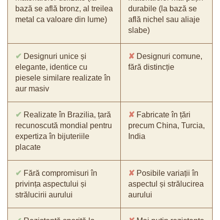
bază se află bronz, al treilea
durabile (la bază se
metal ca valoare din lume)
află nichel sau aliaje
slabe)
✔
Designuri unice și
✘
Designuri comune,
elegante, identice cu
fără distincție
piesele similare realizate în
aur masiv
✔
Realizate în Brazilia, țară
✘
Fabricate în țări
recunoscută mondial pentru
precum China, Turcia,
expertiza în bijuteriile
India
placate
✔
Fără compromisuri în
✘
Posibile variații în
privința aspectului și
aspectul și strălucirea
strălucirii aurului
aurului