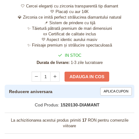
🤍 Cercei eleganți cu zirconia transparentă tip diamant
💛 Placați cu aur 14K
💎 Zirconia ce imită perfect strălucirea diamantului natural
📌 Sistem de prindere cu tijă
✨ Tăietură pătrată premium de mari dimensiuni
📜 Certificat de calitate inclus
💛 Aspect identic aurului masiv
✨ Finisaje premium și strălucire spectaculoasă
IN STOC
Durata de livrare:
1-3 zile lucratoare
ADAUGA IN COS
Reducere aniversara
APLICA CUPON
Cod Produs:
1520130-DIAMANT
La achizitionarea acestui produs primiti
17
RON pentru comenzile
viitoare