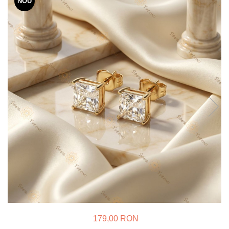
NOU
Verighete
Bijuterii pentru barbati
Inele
Lanturi
Bratari
Talismane
Verighete
Bijuterii din argint placate cu aur
24K
179,00 RON