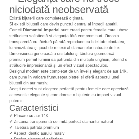
niciodată neobservată
Există bijuterii care completează o ținută.
Și există bijuterii care devin punctul central al întregii apariții.
Cerceii
Diamantul Imperial
sunt creați pentru femeile care iubesc
strălucirea sofisticată și eleganța fără compromisuri. Zirconia
transparentă cu tăietură pătrată reproduce cu fidelitate claritatea,
luminozitatea și jocul de reflexii al diamantelor naturale de lux.
Dimensiunea generoasă a cristalului și tăietura geometrică
premium permit luminii să pătrundă din multiple unghiuri, oferind o
strălucire impresionantă și un efect vizual spectaculos.
Designul modern este completat de un înveliș elegant de aur 14K,
care pune în valoare frumusețea pietrei și oferă aspectul unei
bijuterii din aur masiv.
Acești cercei sunt alegerea perfectă pentru femeile care apreciază
accesoriile elegante și care doresc o bijuterie cu impact vizual
puternic.
Caracteristici
✔ Placare cu aur 14K
✔ Zirconia transparentă ce imită perfect diamantul natural
✔ Tăietură pătrată premium
✔ Aspect identic aurului masiv