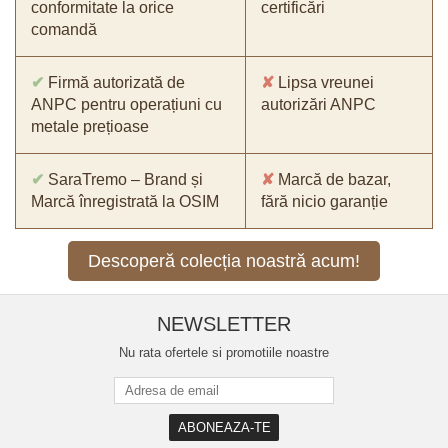
conformitate la orice
certificări
comandă
✔
Firmă autorizată de
✘
Lipsa vreunei
ANPC pentru operațiuni cu
autorizări ANPC
metale prețioase
✔
SaraTremo – Brand și
✘
Marcă de bazar,
Marcă înregistrată la OSIM
fără nicio garanție
Descoperă colecția noastră acum!
NEWSLETTER
Nu rata ofertele si promotiile noastre