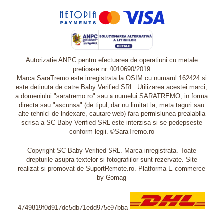
Autorizatie ANPC pentru efectuarea de operatiuni cu metale
pretioase nr. 0010690/2019
Marca SaraTremo este inregistrata la OSIM cu numarul 162424 si
este detinuta de catre Baby Verified SRL. Utilizarea acestei marci,
a domeniului "saratremo.ro" sau a numelui SARATREMO, in forma
directa sau "ascunsa" (de tipul, dar nu limitat la, meta taguri sau
alte tehnici de indexare, cautare web) fara permisiunea prealabila
scrisa a SC Baby Verified SRL este interzisa si se pedepseste
conform legii. ©SaraTremo.ro
Copyright SC Baby Verified SRL. Marca inregistrata. Toate
drepturile asupra textelor si fotografiilor sunt rezervate. Site
realizat si promovat de SuportRemote.ro.
Platforma E-commerce
by Gomag
4749819f0d917dc5db71edd975e97bba
Livrare oriunde in Europa in 2 zile prin DHL Express