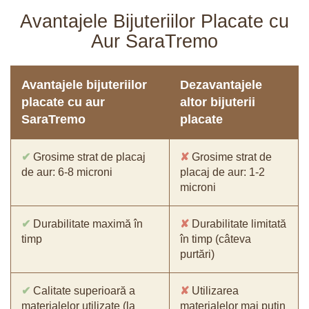
Avantajele Bijuteriilor Placate cu
Aur SaraTremo
Avantajele bijuteriilor
Dezavantajele
placate cu aur
altor bijuterii
SaraTremo
placate
✔
Grosime strat de placaj
✘
Grosime strat de
de aur: 6-8 microni
placaj de aur: 1-2
microni
✔
Durabilitate maximă în
✘
Durabilitate limitată
timp
în timp (câteva
purtări)
✔
Calitate superioară a
✘
Utilizarea
materialelor utilizate (la
materialelor mai puțin