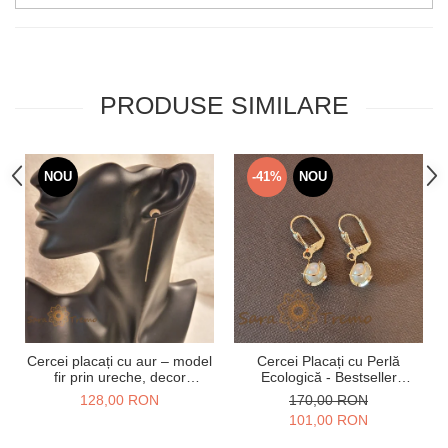
PRODUSE SIMILARE
NOU
-41%
NOU
Cercei placați cu aur – model
Cercei Placați cu Perlă
fir prin ureche, decor
Ecologică - Bestseller
semilună
SaraTremo - 2.5 cm
128,00 RON
170,00 RON
101,00 RON