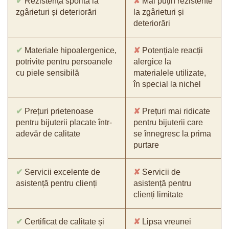
✔
Rezistență sporită la
✘
Mai puțin rezistente
zgârieturi și deteriorări
la zgârieturi și
deteriorări
✔
Materiale hipoalergenice,
✘
Potențiale reacții
potrivite pentru persoanele
alergice la
cu piele sensibilă
materialele utilizate,
în special la nichel
✔
Prețuri prietenoase
✘
Prețuri mai ridicate
pentru bijuterii placate într-
pentru bijuterii care
adevăr de calitate
se înnegresc la prima
purtare
✔
Servicii excelente de
✘
Servicii de
asistență pentru clienți
asistență pentru
clienți limitate
✔
Certificat de calitate și
✘
Lipsa vreunei