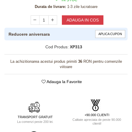
Durata de livrare:
1-3 zile lucratoare
ADAUGA IN COS
Reducere aniversara
APLICA CUPON
Cod Produs:
XP313
La achizitionarea acestui produs primiti
36
RON pentru comenzile
viitoare
Adauga la Favorite
+90.000 CLIENTI
TRANSPORT GRATUIT
Calitate apreciata de peste 90.000
La comenzi peste 200 lei.
clienti!