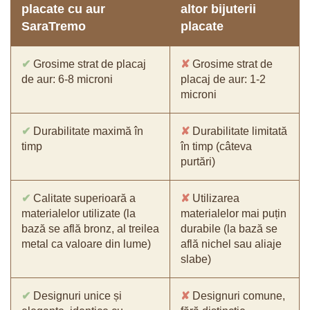
placate cu aur
altor bijuterii
SaraTremo
placate
✔
Grosime strat de placaj
✘
Grosime strat de
de aur: 6-8 microni
placaj de aur: 1-2
microni
✔
Durabilitate maximă în
✘
Durabilitate limitată
timp
în timp (câteva
purtări)
✔
Calitate superioară a
✘
Utilizarea
materialelor utilizate (la
materialelor mai puțin
bază se află bronz, al treilea
durabile (la bază se
metal ca valoare din lume)
află nichel sau aliaje
slabe)
✔
Designuri unice și
✘
Designuri comune,