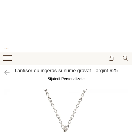
Bijuterii placate cu aur
Bijuterii din argint
Bijuterii personalizate
Idei de cadouri
Piercinguri
Bijuterii pentru femei
Bratari din argint
Bijuterii din aur
Bijuterii pentru copii
Cercei de spranceana
Cercei
Bratari pentru picior din argint
Bijuterii cu animale de companie
Accesorii
Cercei pentru limba
Cercei rotunzi
Cercei din argint
Bijuterii cu simboluri zodiacale
Colectia Pisici
Cercei pentru nas
Coliere si lantisoare
Cruciulite din argint
Bijuterii de cuplu si familie
Decorațiuni
Piercing pentru ureche
Inele
Inele din argint
Bijuterii dupa fotografie
Fashion
Piercinguri cu pret redus
Bratari
Lantisor cu ingeras si nume gravat - argint 925
Lantisoare si coliere din argint
Bratari personalizate
Mistery Box
Piercinguri pentru buric
Pandantive
Bijuterii Personalizate
Seturi
Pandantive din argint
Brelocuri personalizate
Pentru casa
Bratari fixe
Verighete din argint
Cercei personalizati
Voucher cadou
Bratari pentru picior
Inele personalizate
Cruciulite
Lantisoare cu nume
Inele de logodna
Lantisoare cu text personalizat din
Medalioane fotografii
argint
Verighete
Bijuterii pentru barbati