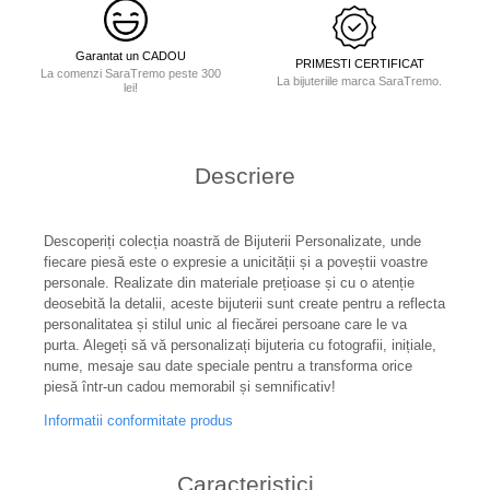
Garantat un CADOU
PRIMESTI CERTIFICAT
La comenzi SaraTremo peste 300
La bijuteriile marca SaraTremo.
lei!
Descriere
Descoperiți colecția noastră de Bijuterii Personalizate, unde
fiecare piesă este o expresie a unicității și a poveștii voastre
personale. Realizate din materiale prețioase și cu o atenție
deosebită la detalii, aceste bijuterii sunt create pentru a reflecta
personalitatea și stilul unic al fiecărei persoane care le va
purta. Alegeți să vă personalizați bijuteria cu fotografii, inițiale,
nume, mesaje sau date speciale pentru a transforma orice
piesă într-un cadou memorabil și semnificativ!
Informatii conformitate produs
Caracteristici