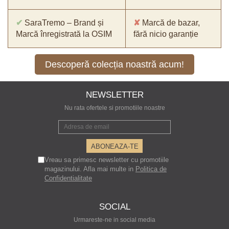
✔
SaraTremo – Brand și
✘
Marcă de bazar,
Marcă înregistrată la OSIM
fără nicio garanție
Descoperă colecția noastră acum!
NEWSLETTER
Nu rata ofertele si promotiile noastre
Vreau sa primesc newsletter cu promotiile
magazinului. Afla mai multe in
Politica de
Confidentialitate
SOCIAL
Urmareste-ne in social media